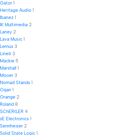
Gator
1
Heritage Audio
1
Ibanez
1
IK Multimedia
2
Laney
2
Lava Music
1
Lemus
3
Line6
3
Mackie
5
Marshall
1
Mooer
3
Nomad Stands
1
Oqan
1
Orange
2
Roland
8
SChERtLER
4
sE Electronics
1
Sennheiser
2
Solid State Logic
1