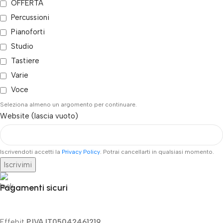
OFFERTA
Percussioni
Pianoforti
Studio
Tastiere
Varie
Voce
Seleziona almeno un argomento per continuare.
Website (lascia vuoto)
Iscrivendoti accetti la
Privacy Policy
. Potrai cancellarti in qualsiasi momento.
Iscrivimi
Pagamenti sicuri
Effebit
P.IVA IT05042461219