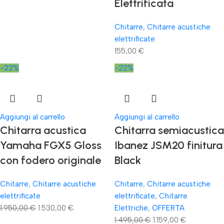
Elettrificata
Chitarre
,
Chitarre acustiche
elettrificate
155,00
€
-22%
-22%
Aggiungi al carrello
Aggiungi al carrello
Chitarra acustica
Chitarra semiacustica
Yamaha FGX5 Gloss
Ibanez JSM20 finitura
con fodero originale
Black
Chitarre
,
Chitarre acustiche
Chitarre
,
Chitarre acustiche
elettrificate
elettrificate
,
Chitarre
1.950,00
€
1.530,00
€
Elettriche
,
OFFERTA
1.495,00
€
1.159,00
€