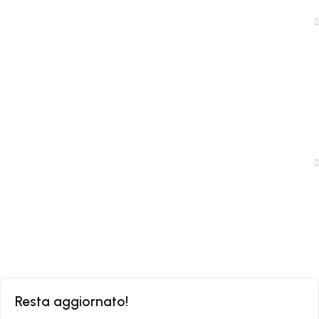
News
Shop
Traccia il tuo ordine
Politica Privacy
Condizioni di Vendita
Resta aggiornato!