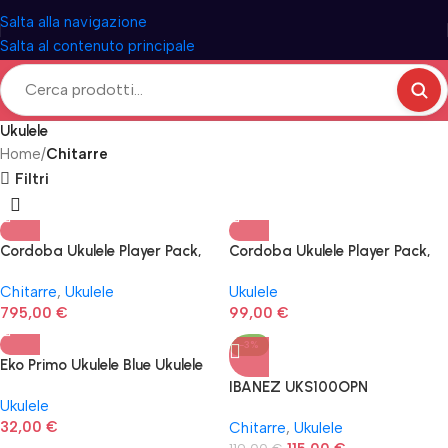
Salta alla navigazione
Salta al contenuto principale
Ukulele
Home
Chitarre
Filtri
Cordoba Ukulele Player Pack,
Cordoba Ukulele Player Pack,
Concert
Concert
Chitarre
,
Ukulele
Ukulele
795,00
€
99,00
€
-3%
Eko Primo Ukulele Blue Ukulele
Soprano + accordatore corde
IBANEZ UKS100OPN
Ukulele
ricambio e custodia
32,00
€
Chitarre
,
Ukulele