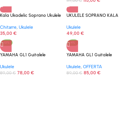
115,00
€
119,00
€
Kala Ukadelic Soprano Ukulele
UKULELE SOPRANO KALA
UKETOPIA
Chitarre
,
Ukulele
Ukulele
35,00
€
49,00
€
-12%
-4%
YAMAHA GL1 Guitalele
YAMAHA GL1 Guitalele
Persiman Brown
Persiman Brown
Ukulele
Ukulele
,
OFFERTA
78,00
€
85,00
€
89,00
€
89,00
€