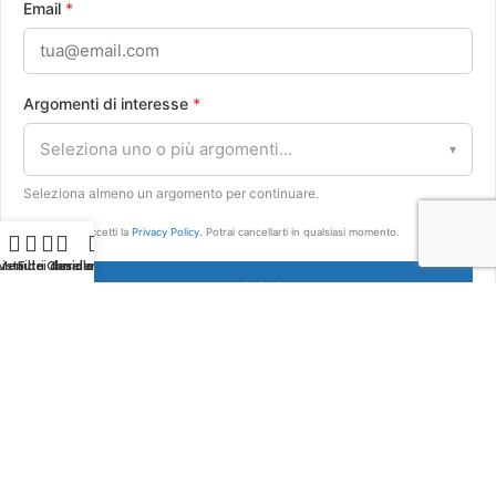
Email
*
Argomenti di interesse
*
Seleziona uno o più argomenti...
▾
Seleziona almeno un argomento per continuare.
Iscrivendoti accetti la
Privacy Policy
. Potrai cancellarti in qualsiasi momento.
Lista dei desideri
Menu
Filtri
Carrello
Il mio account
Iscrivimi
Pagamenti sicuri
Effebit
P.IVA IT05042461219