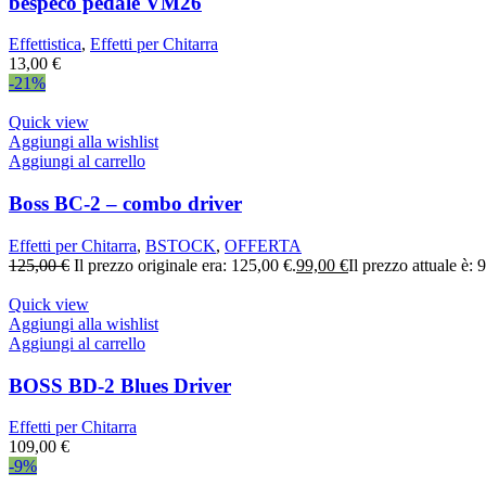
bespeco pedale VM26
Effettistica
,
Effetti per Chitarra
13,00
€
-21%
Quick view
Aggiungi alla wishlist
Aggiungi al carrello
Boss BC-2 – combo driver
Effetti per Chitarra
,
BSTOCK
,
OFFERTA
125,00
€
Il prezzo originale era: 125,00 €.
99,00
€
Il prezzo attuale è: 
Quick view
Aggiungi alla wishlist
Aggiungi al carrello
BOSS BD-2 Blues Driver
Effetti per Chitarra
109,00
€
-9%