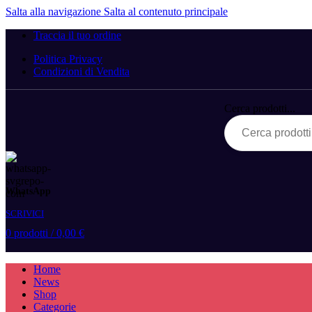
Salta alla navigazione
Salta al contenuto principale
Traccia il tuo ordine
Politica Privacy
Condizioni di Vendita
Cerca prodotti...
WhatsApp
SCRIVICI
0
prodotti
/
0,00
€
Home
News
Shop
Categorie