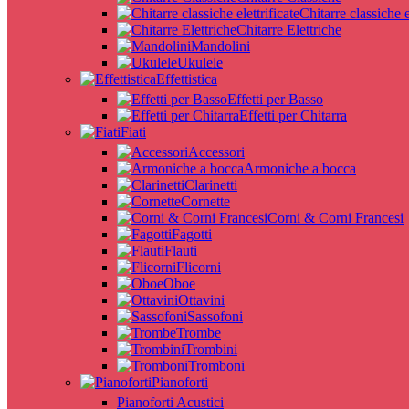
Chitarre classiche e
Chitarre Elettriche
Mandolini
Ukulele
Effettistica
Effetti per Basso
Effetti per Chitarra
Fiati
Accessori
Armoniche a bocca
Clarinetti
Cornette
Corni & Corni Francesi
Fagotti
Flauti
Flicorni
Oboe
Ottavini
Sassofoni
Trombe
Trombini
Tromboni
Pianoforti
Pianoforti Acustici