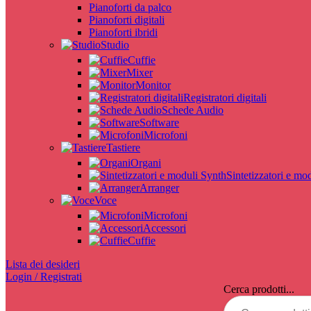
Pianoforti da palco
Pianoforti digitali
Pianoforti ibridi
Studio
Cuffie
Mixer
Monitor
Registratori digitali
Schede Audio
Software
Microfoni
Tastiere
Organi
Sintetizzatori e mo
Arranger
Voce
Microfoni
Accessori
Cuffie
Lista dei desideri
Login / Registrati
Cerca prodotti...