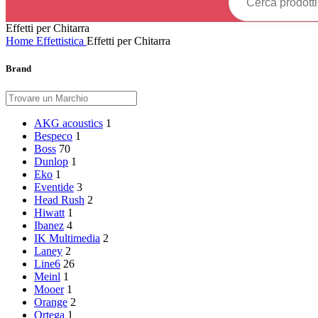
Effetti per Chitarra
Home
Effettistica
Effetti per Chitarra
Brand
AKG acoustics
1
Bespeco
1
Boss
70
Dunlop
1
Eko
1
Eventide
3
Head Rush
2
Hiwatt
1
Ibanez
4
IK Multimedia
2
Laney
2
Line6
26
Meinl
1
Mooer
1
Orange
2
Ortega
1