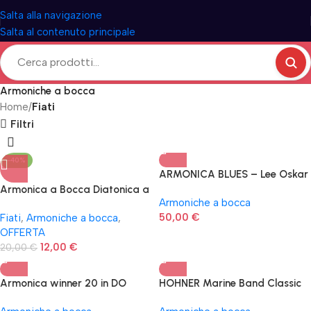
Salta alla navigazione
Salta al contenuto principale
Armoniche a bocca
Home
Fiati
Filtri
-40%
ARMONICA BLUES – Lee Oskar
(1910N/A) Natural Minor (Nota
Armonica a Bocca Diatonica a
Armoniche a bocca
La) 20 Voci
10 fori in DO SKY PLAY 365
50,00
€
Fiati
,
Armoniche a bocca
,
DAYS SUZUKI
OFFERTA
12,00
€
20,00
€
Armonica winner 20 in DO
HOHNER Marine Band Classic
1896 A