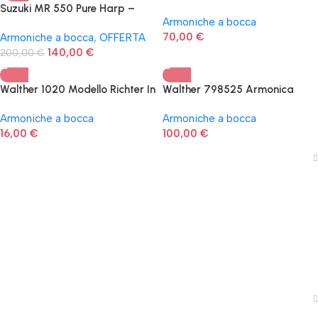
(DO)
Suzuki MR 550 Pure Harp –
Armoniche a bocca
Armonica a bocca in Do
70,00
€
Armoniche a bocca
,
OFFERTA
140,00
€
200,00
€
Walther 1020 Modello Richter In
Walther 798525 Armonica
Do Armonica A Bocca
Walther Cromatico, Do
Armoniche a bocca
Armoniche a bocca
Maggiore, 48 Voci
16,00
€
100,00
€
News
Shop
Traccia il tuo ordine