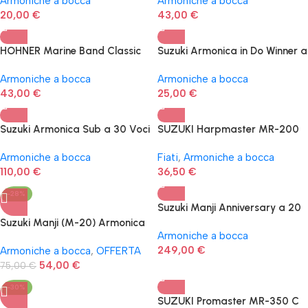
Armoniche a bocca
Armoniche a bocca
20,00
€
43,00
€
HOHNER Marine Band Classic
Suzuki Armonica in Do Winner a
1896 G Major New
24 Voci
Armoniche a bocca
Armoniche a bocca
43,00
€
25,00
€
Suzuki Armonica Sub a 30 Voci
SUZUKI Harpmaster MR-200
C (DO)
Armoniche a bocca
Fiati
,
Armoniche a bocca
110,00
€
36,50
€
-28%
Suzuki Manji Anniversary a 20
Voci
Suzuki Manji (M-20) Armonica
Armoniche a bocca
diatonica in DO
249,00
€
Armoniche a bocca
,
OFFERTA
54,00
€
75,00
€
-30%
SUZUKI Promaster MR-350 C