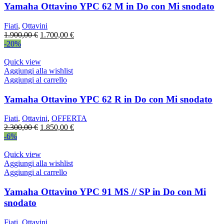
Yamaha Ottavino YPC 62 M in Do con Mi snodato
Fiati
,
Ottavini
Il
Il
1.900,00
€
1.700,00
€
prezzo
prezzo
-20%
originale
attuale
era:
è:
Quick view
1.900,00 €.
1.700,00 €.
Aggiungi alla wishlist
Aggiungi al carrello
Yamaha Ottavino YPC 62 R in Do con Mi snodato
Fiati
,
Ottavini
,
OFFERTA
Il
Il
2.300,00
€
1.850,00
€
prezzo
prezzo
-6%
originale
attuale
era:
è:
Quick view
2.300,00 €.
1.850,00 €.
Aggiungi alla wishlist
Aggiungi al carrello
Yamaha Ottavino YPC 91 MS // SP in Do con Mi
snodato
Fiati
,
Ottavini