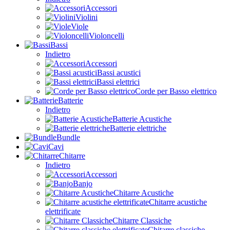
Accessori
Violini
Viole
Violoncelli
Bassi
Indietro
Accessori
Bassi acustici
Bassi elettrici
Corde per Basso elettrico
Batterie
Indietro
Batterie Acustiche
Batterie elettriche
Bundle
Cavi
Chitarre
Indietro
Accessori
Banjo
Chitarre Acustiche
Chitarre acustiche
elettrificate
Chitarre Classiche
Chitarre classiche