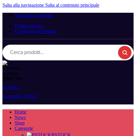
Salta alla navigazione
Salta al contenuto principale
Traccia il tuo ordine
Politica Privacy
Condizioni di Vendita
Cerca
prodotti...
WhatsApp
SCRIVICI
0
prodotti
/
0,00
€
Home
News
Shop
Categorie
BSTOCK