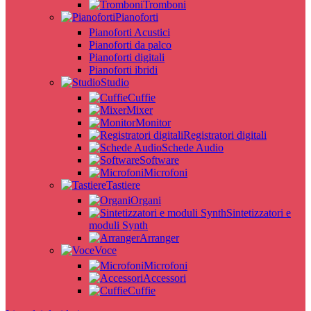
Tromboni
Pianoforti
Pianoforti Acustici
Pianoforti da palco
Pianoforti digitali
Pianoforti ibridi
Studio
Cuffie
Mixer
Monitor
Registratori digitali
Schede Audio
Software
Microfoni
Tastiere
Organi
Sintetizzatori e
moduli Synth
Arranger
Voce
Microfoni
Accessori
Cuffie