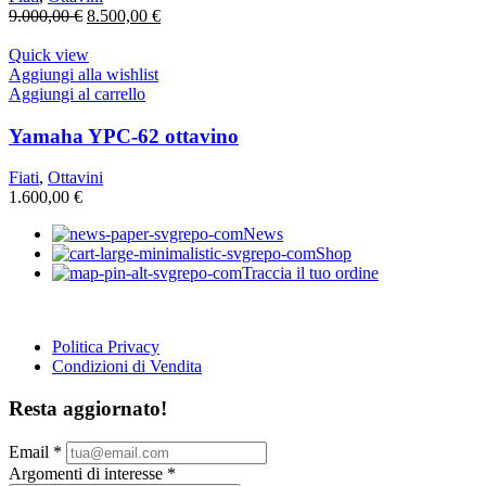
Il
Il
9.000,00
€
8.500,00
€
prezzo
prezzo
originale
attuale
Quick view
era:
è:
Aggiungi alla wishlist
9.000,00 €.
8.500,00 €.
Aggiungi al carrello
Yamaha YPC-62 ottavino
Fiati
,
Ottavini
1.600,00
€
News
Shop
Traccia il tuo ordine
Politica Privacy
Condizioni di Vendita
Resta aggiornato!
Email
*
Argomenti di interesse
*