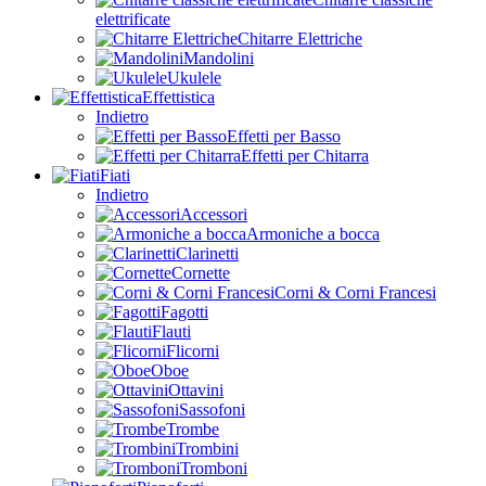
elettrificate
Chitarre Elettriche
Mandolini
Ukulele
Effettistica
Indietro
Effetti per Basso
Effetti per Chitarra
Fiati
Indietro
Accessori
Armoniche a bocca
Clarinetti
Cornette
Corni & Corni Francesi
Fagotti
Flauti
Flicorni
Oboe
Ottavini
Sassofoni
Trombe
Trombini
Tromboni