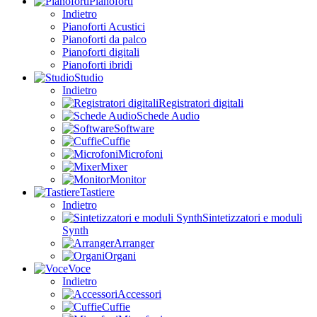
Pianoforti
Indietro
Pianoforti Acustici
Pianoforti da palco
Pianoforti digitali
Pianoforti ibridi
Studio
Indietro
Registratori digitali
Schede Audio
Software
Cuffie
Microfoni
Mixer
Monitor
Tastiere
Indietro
Sintetizzatori e moduli
Synth
Arranger
Organi
Voce
Indietro
Accessori
Cuffie