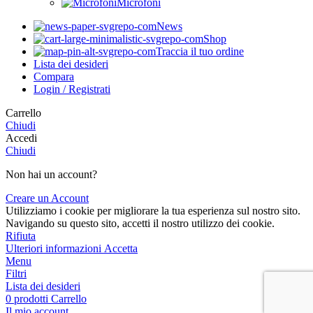
Microfoni
News
Shop
Traccia il tuo ordine
Lista dei desideri
Compara
Login / Registrati
Carrello
Chiudi
Accedi
Chiudi
Non hai un account?
Creare un Account
Utilizziamo i cookie per migliorare la tua esperienza sul nostro sito.
Navigando su questo sito, accetti il nostro utilizzo dei cookie.
Rifiuta
Ulteriori
Ulteriori informazioni
Accetta
informazioni
Menu
Filtri
Lista dei desideri
0
prodotti
Carrello
Il mio account