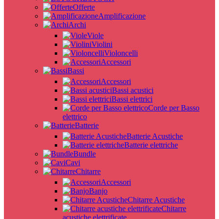
Offerte
Amplificazione
Archi
Viole
Violini
Violoncelli
Accessori
Bassi
Accessori
Bassi acustici
Bassi elettrici
Corde per Basso
elettrico
Batterie
Batterie Acustiche
Batterie elettriche
Bundle
Cavi
Chitarre
Accessori
Banjo
Chitarre Acustiche
Chitarre
acustiche elettrificate