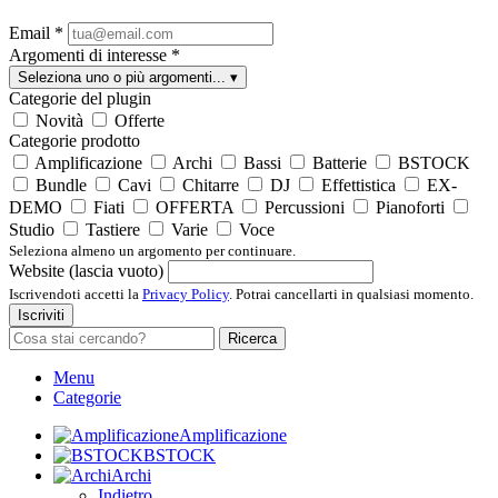
Email
*
Argomenti di interesse
*
Seleziona uno o più argomenti...
▾
Categorie del plugin
Novità
Offerte
Categorie prodotto
Amplificazione
Archi
Bassi
Batterie
BSTOCK
Bundle
Cavi
Chitarre
DJ
Effettistica
EX-
DEMO
Fiati
OFFERTA
Percussioni
Pianoforti
Studio
Tastiere
Varie
Voce
Seleziona almeno un argomento per continuare.
Website (lascia vuoto)
Iscrivendoti accetti la
Privacy Policy
. Potrai cancellarti in qualsiasi momento.
Iscriviti
Ricerca
Menu
Categorie
Amplificazione
BSTOCK
Archi
Indietro