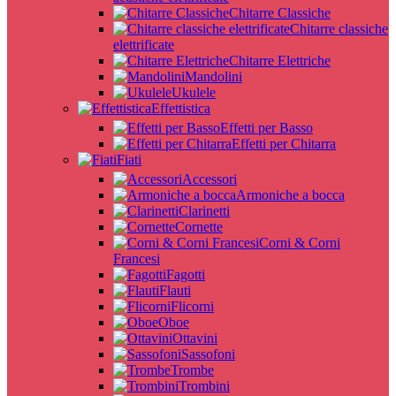
Chitarre Classiche
Chitarre classiche
elettrificate
Chitarre Elettriche
Mandolini
Ukulele
Effettistica
Effetti per Basso
Effetti per Chitarra
Fiati
Accessori
Armoniche a bocca
Clarinetti
Cornette
Corni & Corni
Francesi
Fagotti
Flauti
Flicorni
Oboe
Ottavini
Sassofoni
Trombe
Trombini