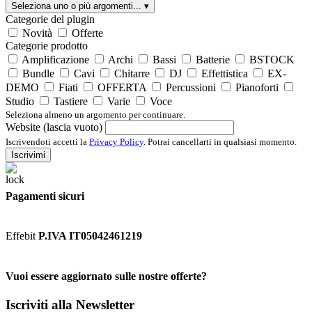
Seleziona uno o più argomenti...
▾
Categorie del plugin
Novità
Offerte
Categorie prodotto
Amplificazione
Archi
Bassi
Batterie
BSTOCK
Bundle
Cavi
Chitarre
DJ
Effettistica
EX-
DEMO
Fiati
OFFERTA
Percussioni
Pianoforti
Studio
Tastiere
Varie
Voce
Seleziona almeno un argomento per continuare.
Website (lascia vuoto)
Iscrivendoti accetti la
Privacy Policy
. Potrai cancellarti in qualsiasi momento.
Iscrivimi
Pagamenti sicuri
Effebit
P.IVA IT05042461219
Vuoi essere aggiornato sulle nostre offerte?
Iscriviti alla Newsletter