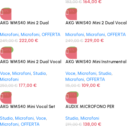
164,00
€
183,00
€
-11%
-8%
AKG WMS40 Mini 2 Dual
AKG WMS40 Mini 2 Dual Vocal
Instrumental Set ISM2/3
+ Instrumental Set ISM2/3
Microfoni
,
Microfoni
,
OFFERTA
Microfoni
,
Microfoni
,
OFFERTA
222,00
€
229,00
€
249,00
€
249,00
€
-29%
-5%
AKG WMS40 Mini 2 Dual Vocal
AKG WMS40 Mini Instrumental
Set ISM2/3
Set
Voce
,
Microfoni
,
Studio
,
Voce
,
Microfoni
,
Studio
,
Microfoni
Microfoni
,
OFFERTA
177,00
€
109,00
€
250,00
€
115,00
€
-9%
-37%
AKG WMS40 Mini Vocal Set
AUDIX MICROFONO PER
GRANCASSA D6
Studio
,
Microfoni
,
Voce
,
Studio
,
Microfoni
Microfoni
,
OFFERTA
138,00
€
219,00
€