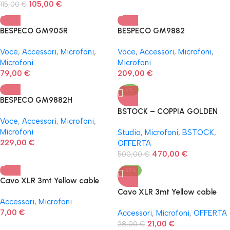
105,00
€
115,00
€
BESPECO GM905R
BESPECO GM9882
RADIOMICROFONO DOPPIO
Voce
,
Accessori
,
Microfoni
,
Voce
,
Accessori
,
Microfoni
,
Microfoni
Microfoni
79,00
€
209,00
€
-6%
BESPECO GM9882H
BSTOCK – COPPIA GOLDEN
Voce
,
Accessori
,
Microfoni
,
AGE R1 Active MKIII microfono
Microfoni
Studio
,
Microfoni
,
BSTOCK
,
a nastro
229,00
€
OFFERTA
470,00
€
500,00
€
-25%
Cavo XLR 3mt Yellow cable
M03x
Cavo XLR 3mt Yellow cable
Accessori
,
Microfoni
M03x OFFERTA 4 pezzi
7,00
€
Accessori
,
Microfoni
,
OFFERTA
21,00
€
28,00
€