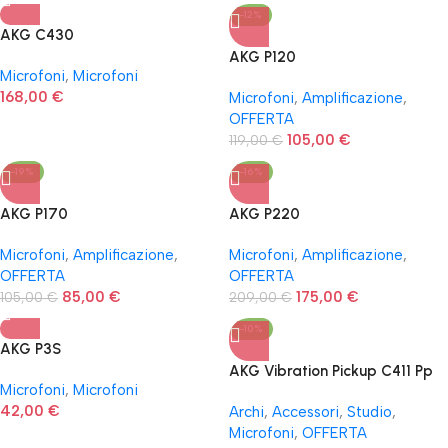
-12%
AKG C430
AKG P120
Microfoni
,
Microfoni
168,00
€
Microfoni
,
Amplificazione
,
OFFERTA
105,00
€
119,00
€
-19%
-16%
AKG P170
AKG P220
Microfoni
,
Amplificazione
,
Microfoni
,
Amplificazione
,
OFFERTA
OFFERTA
85,00
€
175,00
€
105,00
€
209,00
€
-10%
AKG P3S
AKG Vibration Pickup C411 Pp
Microfoni
,
Microfoni
42,00
€
Archi
,
Accessori
,
Studio
,
Microfoni
,
OFFERTA