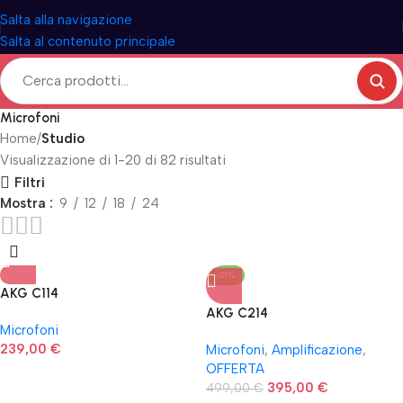
Salta alla navigazione
Salta al contenuto principale
Microfoni
Home
Studio
Visualizzazione di 1-20 di 82 risultati
Filtri
Mostra
9
12
18
24
-21%
AKG C114
AKG C214
Microfoni
239,00
€
Microfoni
,
Amplificazione
,
OFFERTA
395,00
€
499,00
€