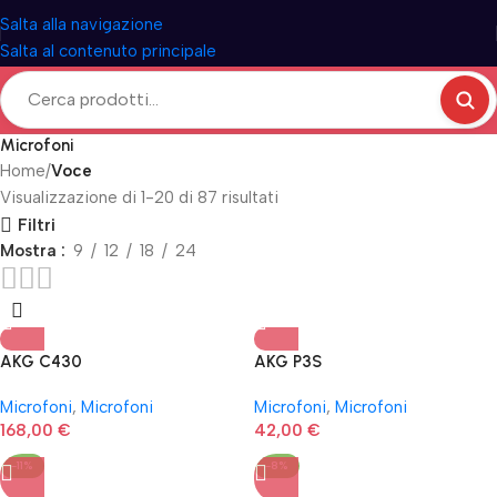
Salta alla navigazione
Salta al contenuto principale
Microfoni
Home
Voce
Visualizzazione di 1-20 di 87 risultati
Filtri
Mostra
9
12
18
24
AKG C430
AKG P3S
Microfoni
,
Microfoni
Microfoni
,
Microfoni
168,00
€
42,00
€
-11%
-8%