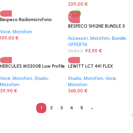
229,00
€
-18%
Bespeco Radiomicrofono
headset UHF GM9781H
BESPECO SH12NE BUNDLE 5
Voce
,
Microfoni
PEZZI
139,00
€
Accessori
,
Microfoni
,
Bundle
,
OFFERTA
93,90
€
114,50
€
HERCULES MS300B Low Profile
LEWITT LCT 441 FLEX
Stand Microfono
Voce
,
Microfoni
,
Studio
,
Studio
,
Microfoni
,
Voce
,
Microfoni
Microfoni
29,90
€
365,00
€
1
2
3
4
5
→