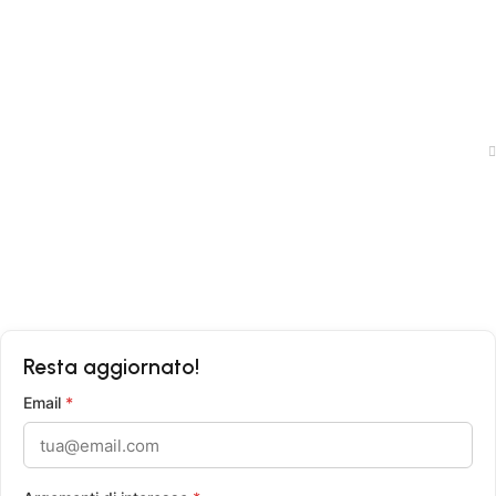
News
Shop
Traccia il tuo ordine
Politica Privacy
Condizioni di Vendita
Resta aggiornato!
Email
*