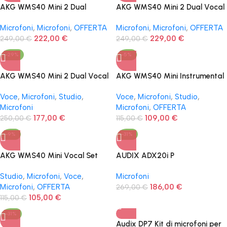
AKG WMS40 Mini 2 Dual
AKG WMS40 Mini 2 Dual Vocal
Instrumental Set ISM2/3
+ Instrumental Set ISM2/3
Microfoni
,
Microfoni
,
OFFERTA
Microfoni
,
Microfoni
,
OFFERTA
222,00
€
229,00
€
249,00
€
249,00
€
-29%
-5%
AKG WMS40 Mini 2 Dual Vocal
AKG WMS40 Mini Instrumental
Set ISM2/3
Set
Voce
,
Microfoni
,
Studio
,
Voce
,
Microfoni
,
Studio
,
Microfoni
Microfoni
,
OFFERTA
177,00
€
109,00
€
250,00
€
115,00
€
-9%
-31%
AKG WMS40 Mini Vocal Set
AUDIX ADX20i P
Studio
,
Microfoni
,
Voce
,
Microfoni
Microfoni
,
OFFERTA
186,00
€
269,00
€
105,00
€
115,00
€
-31%
Audix DP7 Kit di microfoni per