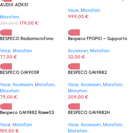
percussioni, 7 pezzi
AUDIX ADX51
Voce
,
Microfoni
999,00
€
Microfoni
179,00
€
259,00
€
BESPECO Radiomicrofono
Bespeco FPOP01 – Supporto
GM905R
con filtro anti-pop
Voce
,
Microfoni
Accessori
,
Microfoni
77,00
€
32,00
€
BESPECO GM905R
BESPECO GM9882
RADIOMICROFONO DOPPIO
Voce
,
Accessori
,
Microfoni
,
Voce
,
Accessori
,
Microfoni
,
Microfoni
Microfoni
79,00
€
209,00
€
Bespeco GM9882 Raee03
BESPECO GM9882H
Voce
,
Microfoni
Voce
,
Accessori
,
Microfoni
,
159,00
€
Microfoni