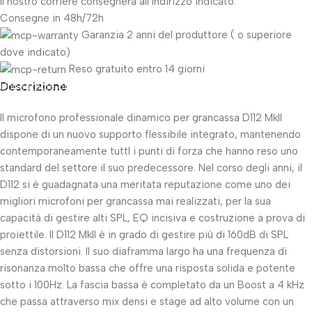
Il nostro corriere consegnerà all'indirizzo indicato.
Consegne in 48h/72h
Garanzia 2 anni del produttore ( o superiore
dove indicato)
Reso gratuito entro 14 giorni
Descrizione
Unbeatable offers
Black Friday Blowout!
Il microfono professionale dinamico per grancassa D112 MkII
dispone di un nuovo supporto flessibile integrato, mantenendo
contemporaneamente tuttI i punti di forza che hanno reso uno
standard del settore il suo predecessore. Nel corso degli anni, il
D112 si è guadagnata una meritata reputazione come uno dei
migliori microfoni per grancassa mai realizzati, per la sua
capacità di gestire alti SPL, EQ incisiva e costruzione a prova di
proiettile. Il D112 MkII è in grado di gestire più di 160dB di SPL
senza distorsioni. Il suo diaframma largo ha una frequenza di
risonanza molto bassa che offre una risposta solida e potente
sotto i 100Hz. La fascia bassa è completato da un Boost a 4 kHz
che passa attraverso mix densi e stage ad alto volume con un