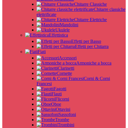
Chitarre Classiche
Chitarre classiche
elettrificate
Chitarre Elettriche
Mandolini
Ukulele
Effettistica
Effetti per Basso
Effetti per Chitarra
Fiati
Accessori
Armoniche a bocca
Clarinetti
Cornette
Corni & Corni
Francesi
Fagotti
Flauti
Flicorni
Oboe
Ottavini
Sassofoni
Trombe
Trombini