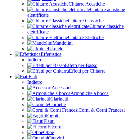
Chitarre Acustiche
Chitarre acustiche
elettrificate
Chitarre Classiche
Chitarre classiche
elettrificate
Chitarre Elettriche
Mandolini
Ukulele
Effettistica
Indietro
Effetti per Basso
Effetti per Chitarra
Fiati
Indietro
Accessori
Armoniche a bocca
Clarinetti
Cornette
Corni & Corni Francesi
Fagotti
Flauti
Flicorni
Oboe
Ottavini