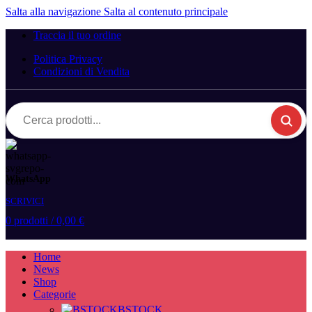
Salta alla navigazione
Salta al contenuto principale
Traccia il tuo ordine
Politica Privacy
Condizioni di Vendita
Cerca
prodotti...
WhatsApp
SCRIVICI
0
prodotti
/
0,00
€
Home
News
Shop
Categorie
BSTOCK