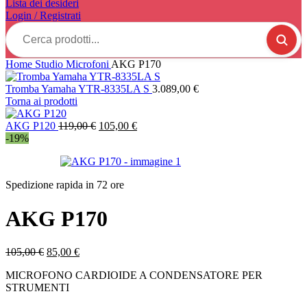
Lista dei desideri
Login / Registrati
Cerca
prodotti...
Home
Studio
Microfoni
AKG P170
Tromba Yamaha YTR-8335LA S
3.089,00
€
Torna ai prodotti
Il
Il
AKG P120
119,00
€
105,00
€
prezzo
prezzo
-19%
originale
attuale
era:
è:
119,00 €.
105,00 €.
Spedizione rapida in 72 ore
AKG P170
Il
Il
105,00
€
85,00
€
prezzo
prezzo
MICROFONO CARDIOIDE A CONDENSATORE PER
originale
attuale
STRUMENTI
era:
è:
105,00 €.
85,00 €.