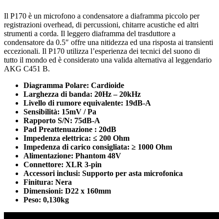
Il P170 è un microfono a condensatore a diaframma piccolo per
registrazioni overhead, di percussioni, chitarre acustiche ed altri
strumenti a corda. Il leggero diaframma del trasduttore a
condensatore da 0.5″ offre una nitidezza ed una risposta ai transienti
eccezionali. Il P170 utilizza l’esperienza dei tecnici del suono di
tutto il mondo ed è considerato una valida alternativa al leggendario
AKG C451 B.
Diagramma Polare: Cardioide
Larghezza di banda: 20Hz – 20kHz
Livello di rumore equivalente: 19dB-A
Sensibilità: 15mV / Pa
Rapporto S/N: 75dB-A
Pad Preattenuazione : 20dB
Impedenza elettrica: ≤ 200 Ohm
Impedenza di carico consigliata: ≥ 1000 Ohm
Alimentazione: Phantom 48V
Connettore: XLR 3-pin
Accessori inclusi: Supporto per asta microfonica
Finitura: Nera
Dimensioni: D22 x 160mm
Peso: 0,130kg