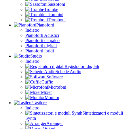
Sassofoni
Trombe
Trombini
Tromboni
Pianoforti
Indietro
Pianoforti Acustici
Pianoforti da palco
Pianoforti digitali
Pianoforti ibridi
Studio
Indietro
Registratori digitali
Schede Audio
Software
Cuffie
Microfoni
Mixer
Monitor
Tastiere
Indietro
Sintetizzatori e moduli
Synth
Arranger
Organi