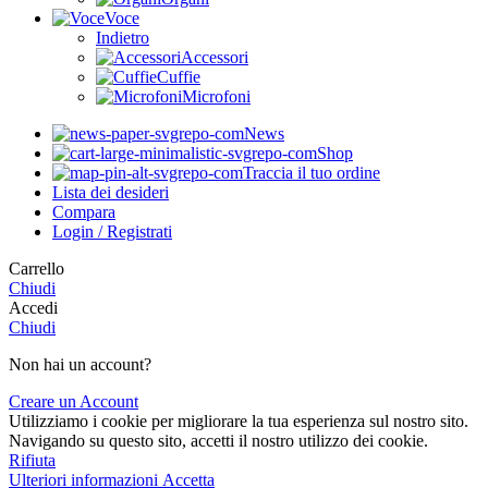
Voce
Indietro
Accessori
Cuffie
Microfoni
News
Shop
Traccia il tuo ordine
Lista dei desideri
Compara
Login / Registrati
Carrello
Chiudi
Accedi
Chiudi
Non hai un account?
Creare un Account
Utilizziamo i cookie per migliorare la tua esperienza sul nostro sito.
Navigando su questo sito, accetti il nostro utilizzo dei cookie.
Rifiuta
Ulteriori
Ulteriori informazioni
Accetta