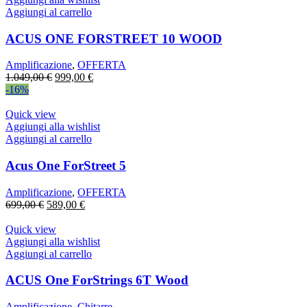
Aggiungi al carrello
ACUS ONE FORSTREET 10 WOOD
Amplificazione
,
OFFERTA
Il
Il
1.049,00
€
999,00
€
prezzo
prezzo
-16%
originale
attuale
era:
è:
Quick view
1.049,00 €.
999,00 €.
Aggiungi alla wishlist
Aggiungi al carrello
Acus One ForStreet 5
Amplificazione
,
OFFERTA
Il
Il
699,00
€
589,00
€
prezzo
prezzo
originale
attuale
Quick view
era:
è:
Aggiungi alla wishlist
699,00 €.
589,00 €.
Aggiungi al carrello
ACUS One ForStrings 6T Wood
Amplificazione
,
Chitarre