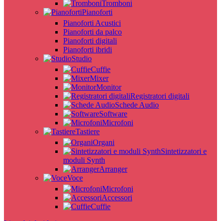
Tromboni
Pianoforti
Pianoforti Acustici
Pianoforti da palco
Pianoforti digitali
Pianoforti ibridi
Studio
Cuffie
Mixer
Monitor
Registratori digitali
Schede Audio
Software
Microfoni
Tastiere
Organi
Sintetizzatori e
moduli Synth
Arranger
Voce
Microfoni
Accessori
Cuffie