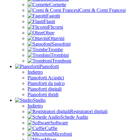
Cornette
Corni & Corni Francesi
Fagotti
Flauti
Flicorni
Oboe
Ottavini
Sassofoni
Trombe
Trombini
Tromboni
Pianoforti
Indietro
Pianoforti Acustici
Pianoforti da palco
Pianoforti digitali
Pianoforti ibridi
Studio
Indietro
Registratori digitali
Schede Audio
Software
Cuffie
Microfoni
Mixer