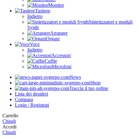
Monitor
Tastiere
Indietro
Sintetizzatori e moduli
Synth
Arranger
Organi
Voce
Indietro
Accessori
Cuffie
Microfoni
News
Shop
Traccia il tuo ordine
Lista dei desideri
Compara
Login / Registrati
Carrello
Chiudi
Accedi
Chiudi