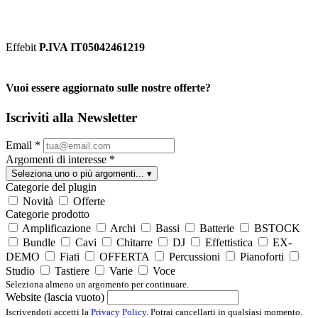
Effebit
P.IVA IT05042461219
Vuoi essere aggiornato sulle nostre offerte?
Iscriviti alla Newsletter
Email
*
Argomenti di interesse
*
Seleziona uno o più argomenti...
▾
Categorie del plugin
Novità
Offerte
Categorie prodotto
Amplificazione
Archi
Bassi
Batterie
BSTOCK
Bundle
Cavi
Chitarre
DJ
Effettistica
EX-
DEMO
Fiati
OFFERTA
Percussioni
Pianoforti
Studio
Tastiere
Varie
Voce
Seleziona almeno un argomento per continuare.
Website (lascia vuoto)
Iscrivendoti accetti la
Privacy Policy
. Potrai cancellarti in qualsiasi momento.