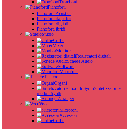
Tromboni
Pianoforti
Pianoforti Acustici
Pianoforti da palco
Pianoforti digitali
Pianoforti ibridi
Studio
Cuffie
Mixer
Monitor
Registratori digitali
Schede Audio
Software
Microfoni
Tastiere
Organi
Sintetizzatori e
moduli Synth
Arranger
Voce
Microfoni
Accessori
Cuffie