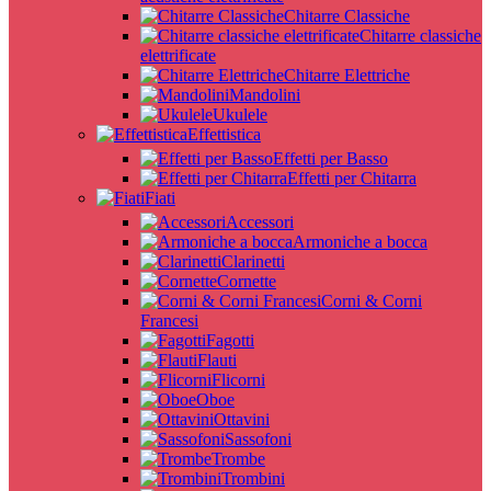
Chitarre Classiche
Chitarre classiche
elettrificate
Chitarre Elettriche
Mandolini
Ukulele
Effettistica
Effetti per Basso
Effetti per Chitarra
Fiati
Accessori
Armoniche a bocca
Clarinetti
Cornette
Corni & Corni
Francesi
Fagotti
Flauti
Flicorni
Oboe
Ottavini
Sassofoni
Trombe
Trombini