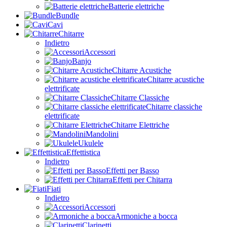
Batterie elettriche
Bundle
Cavi
Chitarre
Indietro
Accessori
Banjo
Chitarre Acustiche
Chitarre acustiche
elettrificate
Chitarre Classiche
Chitarre classiche
elettrificate
Chitarre Elettriche
Mandolini
Ukulele
Effettistica
Indietro
Effetti per Basso
Effetti per Chitarra
Fiati
Indietro
Accessori
Armoniche a bocca
Clarinetti