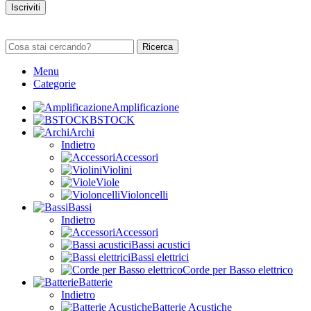
Iscriviti
Ricerca
Menu
Categorie
Amplificazione
BSTOCK
Archi
Indietro
Accessori
Violini
Viole
Violoncelli
Bassi
Indietro
Accessori
Bassi acustici
Bassi elettrici
Corde per Basso elettrico
Batterie
Indietro
Batterie Acustiche