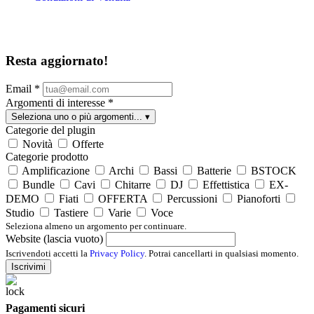
Resta aggiornato!
Email
*
Argomenti di interesse
*
Seleziona uno o più argomenti...
▾
Categorie del plugin
Novità
Offerte
Categorie prodotto
Amplificazione
Archi
Bassi
Batterie
BSTOCK
Bundle
Cavi
Chitarre
DJ
Effettistica
EX-
DEMO
Fiati
OFFERTA
Percussioni
Pianoforti
Studio
Tastiere
Varie
Voce
Seleziona almeno un argomento per continuare.
Website (lascia vuoto)
Iscrivendoti accetti la
Privacy Policy
. Potrai cancellarti in qualsiasi momento.
Iscrivimi
Pagamenti sicuri