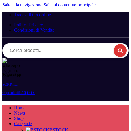
Salta alla navigazione
Salta al contenuto principale
Traccia il tuo ordine
Politica Privacy
Condizioni di Vendita
WhatsApp
SCRIVICI
0
prodotti
/
0,00
€
Home
News
Shop
Categorie
BSTOCK