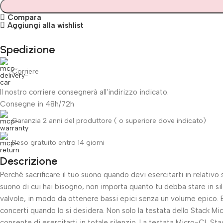
Compara
Aggiungi alla wishlist
Spedizione
Corriere
Il nostro corriere consegnerà all'indirizzo indicato.
Consegne in 48h/72h
Garanzia 2 anni del produttore ( o superiore dove indicato)
Reso gratuito entro 14 giorni
Descrizione
Unbeatable offers
Perché sacrificare il tuo suono quando devi esercitarti in relati
Black Friday Blowout!
suono di cui hai bisogno, non importa quanto tu debba stare in sile
valvole, in modo da ottenere bassi epici senza un volume epico. E 
concerti quando lo si desidera. Non solo la testata dello Stack Mi
consente di esercitarti in totale silenzio. La testata Micro-CL S