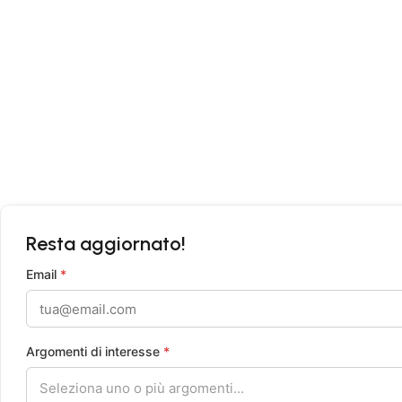
Traccia il tuo ordine
Politica Privacy
Condizioni di Vendita
Resta aggiornato!
Email
*
Argomenti di interesse
*
Seleziona uno o più argomenti...