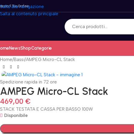
raccia Il Tuo Ordine
Salta alla navigazione
Salta al contenuto principale
ome
News
Shop
Categorie
Home
Bassi
AMPEG Micro-CL Stack
Spedizione rapida in 72 ore
AMPEG Micro-CL Stack
469,00
€
STACK TESTATA E CASSA PER BASSO 100W
Disponibile