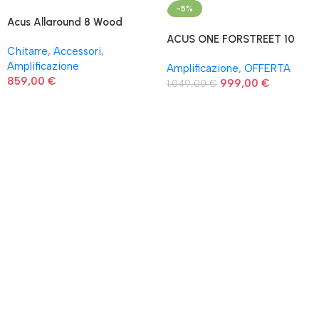
-5%
Acus Allaround 8 Wood
ACUS ONE FORSTREET 10
Chitarre
,
Accessori
,
WOOD
Amplificazione
Amplificazione
,
OFFERTA
859,00
€
999,00
€
1.049,00
€