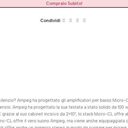
Compralo Subito!
Condividi
vo silenzio? Ampeg ha progettato gli amplificatori per basso Micro
nzio. Ampeg ha progettato la sua testata a stato solido da 100 watt
grazie al suo cabinet incisivo da 2×10″, lo stack Micro-CL offre a
cro-CL offre il vero suono Ampeg, ma viene anche equipaggiata con 
tack offre anche un ingresso stereo in modo da suonare per mixare 