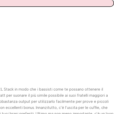
-CL Stack in modo che i bassisti come te possano ottenere il
 per suonare il più simile possibile ai suoi fratelli maggiori a
bbastanza output per utilizzarlo facilmente per prove e piccoli
eccellenti bonus. Innanzitutto, c’è l’uscita per le cuffie, che
i tuoi brani preferiti. Ultimo ma non meno importante, c’è un loop