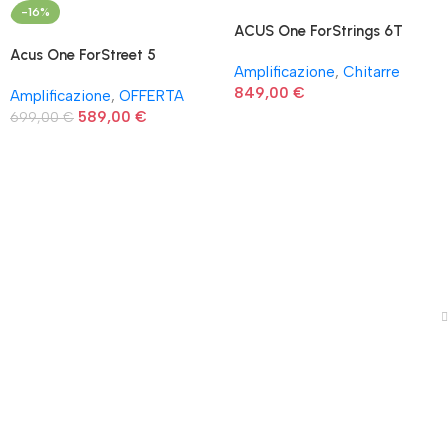
-16%
ACUS One ForStrings 6T
Wood
Acus One ForStreet 5
Amplificazione
,
Chitarre
849,00
€
Amplificazione
,
OFFERTA
589,00
€
699,00
€