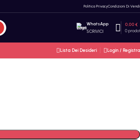
Politica Privacy
Condizioni Di Vendi
WhatsApp
0,00
€
0
prodot
SCRIVICI
Lista Dei Desideri
Login / Registra