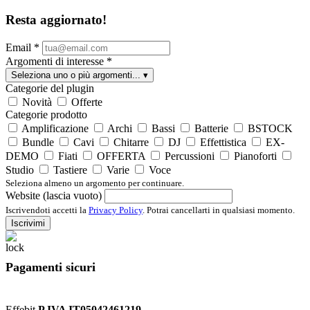
Resta aggiornato!
Email
*
Argomenti di interesse
*
Seleziona uno o più argomenti...
▾
Categorie del plugin
Novità
Offerte
Categorie prodotto
Amplificazione
Archi
Bassi
Batterie
BSTOCK
Bundle
Cavi
Chitarre
DJ
Effettistica
EX-
DEMO
Fiati
OFFERTA
Percussioni
Pianoforti
Studio
Tastiere
Varie
Voce
Seleziona almeno un argomento per continuare.
Website (lascia vuoto)
Iscrivendoti accetti la
Privacy Policy
. Potrai cancellarti in qualsiasi momento.
Iscrivimi
Pagamenti sicuri
Effebit
P.IVA IT05042461219