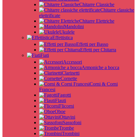
Chitarre Classiche
Chitarre classiche
elettrificate
Chitarre Elettriche
Mandolini
Ukulele
Effettistica
Effetti per Basso
Effetti per Chitarra
Fiati
Accessori
Armoniche a bocca
Clarinetti
Cornette
Corni & Corni
Francesi
Fagotti
Flauti
Flicorni
Oboe
Ottavini
Sassofoni
Trombe
Trombini