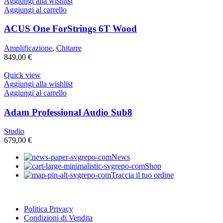
era:
è:
Aggiungi alla wishlist
699,00 €.
589,00 €.
Aggiungi al carrello
ACUS One ForStrings 6T Wood
Amplificazione
,
Chitarre
849,00
€
Quick view
Aggiungi alla wishlist
Aggiungi al carrello
Adam Professional Audio Sub8
Studio
679,00
€
News
Shop
Traccia il tuo ordine
Politica Privacy
Condizioni di Vendita