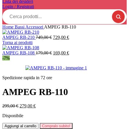
Lista dei desideri
Login / Registrati
Cerca
prodotti...
Home
Bassi
Accessori
AMPEG RB-110
Il
Il
AMPEG RB-210
749,00
€
729,00
€
prezzo
prezzo
Torna ai prodotti
originale
attuale
era:
Il
è:
Il
AMPEG RB-108
179,00
€
169,00
€
749,00 €.
prezzo
729,00 €.
prezzo
-7%
originale
attuale
era:
è:
179,00 €.
169,00 €.
Spedizione rapida in 72 ore
AMPEG RB-110
Il
Il
299,00
€
279,00
€
prezzo
prezzo
Disponibile
originale
attuale
era:
è:
AMPEG
Aggiungi al carrello
299,00 €.
279,00 €.
Compralo subito!