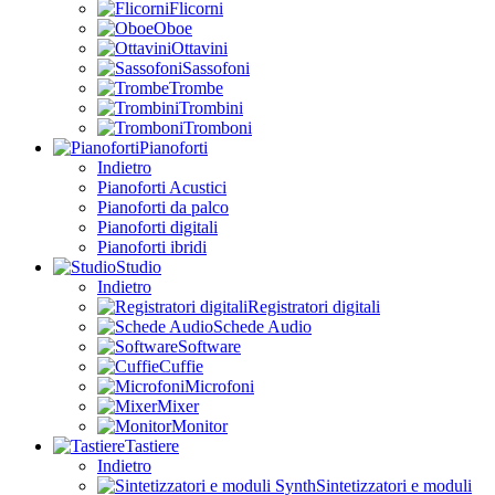
Flicorni
Oboe
Ottavini
Sassofoni
Trombe
Trombini
Tromboni
Pianoforti
Indietro
Pianoforti Acustici
Pianoforti da palco
Pianoforti digitali
Pianoforti ibridi
Studio
Indietro
Registratori digitali
Schede Audio
Software
Cuffie
Microfoni
Mixer
Monitor
Tastiere
Indietro
Sintetizzatori e moduli