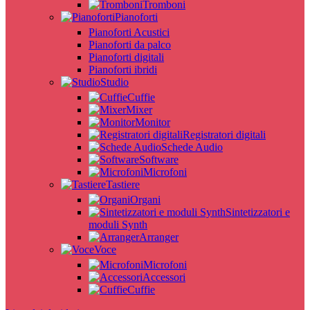
Tromboni
Pianoforti
Pianoforti Acustici
Pianoforti da palco
Pianoforti digitali
Pianoforti ibridi
Studio
Cuffie
Mixer
Monitor
Registratori digitali
Schede Audio
Software
Microfoni
Tastiere
Organi
Sintetizzatori e
moduli Synth
Arranger
Voce
Microfoni
Accessori
Cuffie