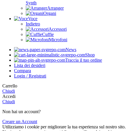
Synth
Arranger
Organi
Voce
Indietro
Accessori
Cuffie
Microfoni
News
Shop
Traccia il tuo ordine
Lista dei desideri
Compara
Login / Registrati
Carrello
Chiudi
Accedi
Chiudi
Non hai un account?
Creare un Account
Utilizziamo i cookie per migliorare la tua esperienza sul nostro sito.