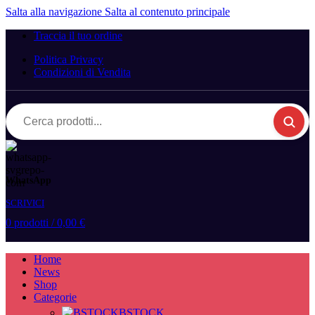
Salta alla navigazione
Salta al contenuto principale
Traccia il tuo ordine
Politica Privacy
Condizioni di Vendita
Cerca
prodotti...
WhatsApp
SCRIVICI
0
prodotti
/
0,00
€
Home
News
Shop
Categorie
BSTOCK