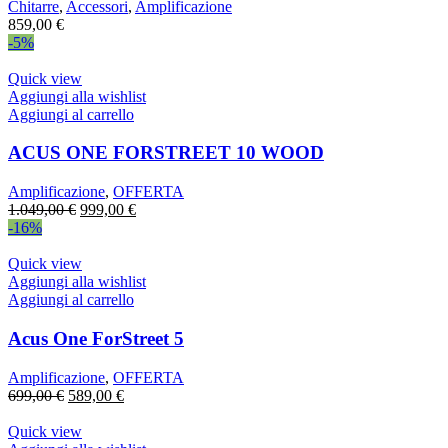
Chitarre
,
Accessori
,
Amplificazione
859,00
€
-5%
Quick view
Aggiungi alla wishlist
Aggiungi al carrello
ACUS ONE FORSTREET 10 WOOD
Amplificazione
,
OFFERTA
Il
Il
1.049,00
€
999,00
€
prezzo
prezzo
-16%
originale
attuale
era:
è:
Quick view
1.049,00 €.
999,00 €.
Aggiungi alla wishlist
Aggiungi al carrello
Acus One ForStreet 5
Amplificazione
,
OFFERTA
Il
Il
699,00
€
589,00
€
prezzo
prezzo
originale
attuale
Quick view