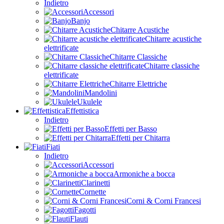
Indietro
Accessori
Banjo
Chitarre Acustiche
Chitarre acustiche
elettrificate
Chitarre Classiche
Chitarre classiche
elettrificate
Chitarre Elettriche
Mandolini
Ukulele
Effettistica
Indietro
Effetti per Basso
Effetti per Chitarra
Fiati
Indietro
Accessori
Armoniche a bocca
Clarinetti
Cornette
Corni & Corni Francesi
Fagotti
Flauti