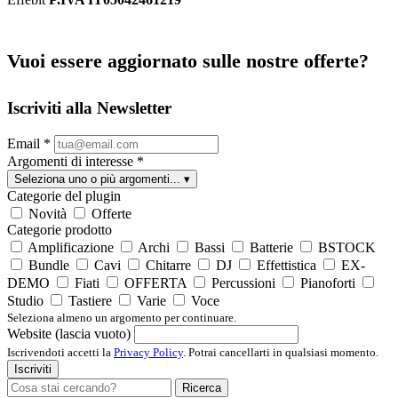
Vuoi essere aggiornato sulle nostre offerte?
Iscriviti alla Newsletter
Email
*
Argomenti di interesse
*
Seleziona uno o più argomenti...
▾
Categorie del plugin
Novità
Offerte
Categorie prodotto
Amplificazione
Archi
Bassi
Batterie
BSTOCK
Bundle
Cavi
Chitarre
DJ
Effettistica
EX-
DEMO
Fiati
OFFERTA
Percussioni
Pianoforti
Studio
Tastiere
Varie
Voce
Seleziona almeno un argomento per continuare.
Website (lascia vuoto)
Iscrivendoti accetti la
Privacy Policy
. Potrai cancellarti in qualsiasi momento.
Iscriviti
Ricerca