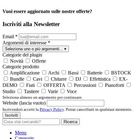
Vuoi essere aggiornato sulle nostre offerte?
Iscriviti alla Newsletter
Email
*
Argomenti di interesse
*
Seleziona uno o più argomenti...
▾
Categorie del plugin
Novità
Offerte
Categorie prodotto
Amplificazione
Archi
Bassi
Batterie
BSTOCK
Bundle
Cavi
Chitarre
DJ
Effettistica
EX-
DEMO
Fiati
OFFERTA
Percussioni
Pianoforti
Studio
Tastiere
Varie
Voce
Seleziona almeno un argomento per continuare.
Website (lascia vuoto)
Iscrivendoti accetti la
Privacy Policy
. Potrai cancellarti in qualsiasi momento.
Iscriviti
Ricerca
Menu
Categorie