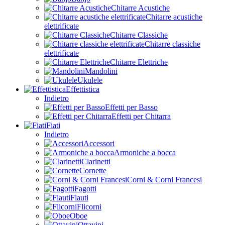
Chitarre Acustiche
Chitarre acustiche
elettrificate
Chitarre Classiche
Chitarre classiche
elettrificate
Chitarre Elettriche
Mandolini
Ukulele
Effettistica
Indietro
Effetti per Basso
Effetti per Chitarra
Fiati
Indietro
Accessori
Armoniche a bocca
Clarinetti
Cornette
Corni & Corni Francesi
Fagotti
Flauti
Flicorni
Oboe
Ottavini