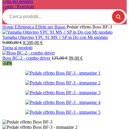
Lista dei desideri
Login / Registrati
Cerca
prodotti...
Home
Effettistica
Effetti per Basso
Pedale effetto Boss BF-3
Yamaha Ottavino YPC 91 MS // SP in Do con Mi snodato
Il
Il
9.000,00
€
8.500,00
€
prezzo
prezzo
Torna ai prodotti
originale
attuale
era:
è:
Il
Il
Boss BC-2 - combo driver
125,00
€
99,00
€
9.000,00 €.
8.500,00 €.
prezzo
prezzo
-14%
originale
attuale
era:
è:
125,00 €.
99,00 €.