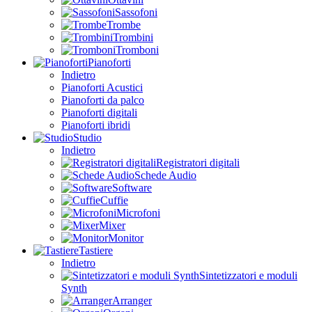
Sassofoni
Trombe
Trombini
Tromboni
Pianoforti
Indietro
Pianoforti Acustici
Pianoforti da palco
Pianoforti digitali
Pianoforti ibridi
Studio
Indietro
Registratori digitali
Schede Audio
Software
Cuffie
Microfoni
Mixer
Monitor
Tastiere
Indietro
Sintetizzatori e moduli
Synth
Arranger