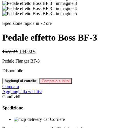
Spedizione rapida in 72 ore
Pedale effetto Boss BF-3
Il
Il
167,00
€
144,00
€
prezzo
prezzo
Pedale Flanger BF-3
originale
attuale
era:
è:
Disponibile
167,00 €.
144,00 €.
Pedale
Aggiungi al carrello
Compralo subito!
effetto
Compara
Boss
Aggiungi alla wishlist
BF-
Condividi
3
quantità
Spedizione
Corriere