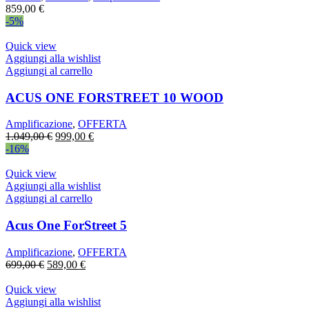
859,00
€
-5%
Quick view
Aggiungi alla wishlist
Aggiungi al carrello
ACUS ONE FORSTREET 10 WOOD
Amplificazione
,
OFFERTA
Il
Il
1.049,00
€
999,00
€
prezzo
prezzo
-16%
originale
attuale
era:
è:
Quick view
1.049,00 €.
999,00 €.
Aggiungi alla wishlist
Aggiungi al carrello
Acus One ForStreet 5
Amplificazione
,
OFFERTA
Il
Il
699,00
€
589,00
€
prezzo
prezzo
originale
attuale
Quick view
era:
è:
Aggiungi alla wishlist