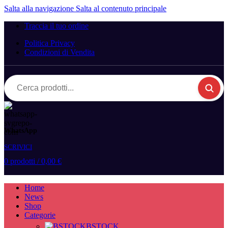
Salta alla navigazione
Salta al contenuto principale
Traccia il tuo ordine
Politica Privacy
Condizioni di Vendita
Cerca
prodotti...
WhatsApp
SCRIVICI
0
prodotti
/
0,00
€
Home
News
Shop
Categorie
BSTOCK