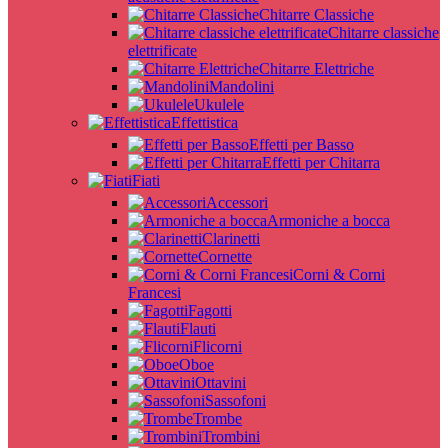
Chitarre Classiche
Chitarre classiche
elettrificate
Chitarre Elettriche
Mandolini
Ukulele
Effettistica
Effetti per Basso
Effetti per Chitarra
Fiati
Accessori
Armoniche a bocca
Clarinetti
Cornette
Corni & Corni
Francesi
Fagotti
Flauti
Flicorni
Oboe
Ottavini
Sassofoni
Trombe
Trombini