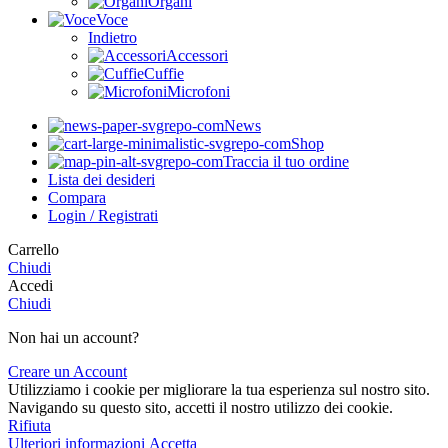
Organi
Voce
Indietro
Accessori
Cuffie
Microfoni
News
Shop
Traccia il tuo ordine
Lista dei desideri
Compara
Login / Registrati
Carrello
Chiudi
Accedi
Chiudi
Non hai un account?
Creare un Account
Utilizziamo i cookie per migliorare la tua esperienza sul nostro sito.
Navigando su questo sito, accetti il nostro utilizzo dei cookie.
Rifiuta
Ulteriori
Ulteriori informazioni
Accetta