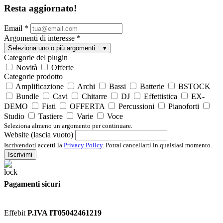
Resta aggiornato!
Email
*
Argomenti di interesse
*
Seleziona uno o più argomenti...
▾
Categorie del plugin
Novità
Offerte
Categorie prodotto
Amplificazione
Archi
Bassi
Batterie
BSTOCK
Bundle
Cavi
Chitarre
DJ
Effettistica
EX-
DEMO
Fiati
OFFERTA
Percussioni
Pianoforti
Studio
Tastiere
Varie
Voce
Seleziona almeno un argomento per continuare.
Website (lascia vuoto)
Iscrivendoti accetti la
Privacy Policy
. Potrai cancellarti in qualsiasi momento.
Iscrivimi
Pagamenti sicuri
Effebit
P.IVA IT05042461219