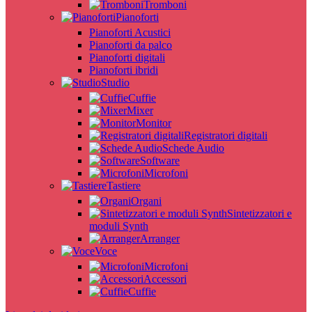
Tromboni
Pianoforti
Pianoforti Acustici
Pianoforti da palco
Pianoforti digitali
Pianoforti ibridi
Studio
Cuffie
Mixer
Monitor
Registratori digitali
Schede Audio
Software
Microfoni
Tastiere
Organi
Sintetizzatori e
moduli Synth
Arranger
Voce
Microfoni
Accessori
Cuffie