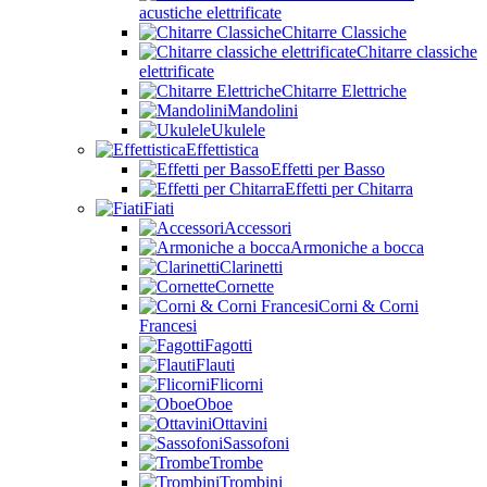
acustiche elettrificate
Chitarre Classiche
Chitarre classiche
elettrificate
Chitarre Elettriche
Mandolini
Ukulele
Effettistica
Effetti per Basso
Effetti per Chitarra
Fiati
Accessori
Armoniche a bocca
Clarinetti
Cornette
Corni & Corni
Francesi
Fagotti
Flauti
Flicorni
Oboe
Ottavini
Sassofoni
Trombe
Trombini