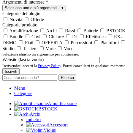
Argomenti di interesse
*
Seleziona uno o più argomenti...
▾
Categorie del plugin
Novità
Offerte
Categorie prodotto
Amplificazione
Archi
Bassi
Batterie
BSTOCK
Bundle
Cavi
Chitarre
DJ
Effettistica
EX-
DEMO
Fiati
OFFERTA
Percussioni
Pianoforti
Studio
Tastiere
Varie
Voce
Seleziona almeno un argomento per continuare.
Website (lascia vuoto)
Iscrivendoti accetti la
Privacy Policy
. Potrai cancellarti in qualsiasi momento.
Iscriviti
Ricerca
Menu
Categorie
Amplificazione
BSTOCK
Archi
Indietro
Accessori
Violini