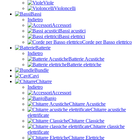
Viole
Violoncelli
Bassi
Indietro
Accessori
Bassi acustici
Bassi elettrici
Corde per Basso elettrico
Batterie
Indietro
Batterie Acustiche
Batterie elettriche
Bundle
Cavi
Chitarre
Indietro
Accessori
Banjo
Chitarre Acustiche
Chitarre acustiche
elettrificate
Chitarre Classiche
Chitarre classiche
elettrificate
Chitarre Elettriche