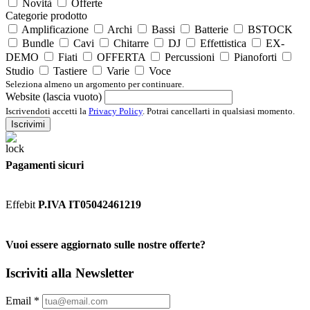
Novità
Offerte
Categorie prodotto
Amplificazione
Archi
Bassi
Batterie
BSTOCK
Bundle
Cavi
Chitarre
DJ
Effettistica
EX-
DEMO
Fiati
OFFERTA
Percussioni
Pianoforti
Studio
Tastiere
Varie
Voce
Seleziona almeno un argomento per continuare.
Website (lascia vuoto)
Iscrivendoti accetti la
Privacy Policy
. Potrai cancellarti in qualsiasi momento.
Iscrivimi
Pagamenti sicuri
Effebit
P.IVA IT05042461219
Vuoi essere aggiornato sulle nostre offerte?
Iscriviti alla Newsletter
Email
*