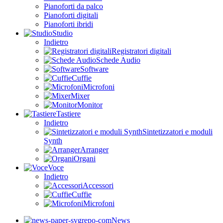
Pianoforti da palco
Pianoforti digitali
Pianoforti ibridi
Studio
Indietro
Registratori digitali
Schede Audio
Software
Cuffie
Microfoni
Mixer
Monitor
Tastiere
Indietro
Sintetizzatori e moduli
Synth
Arranger
Organi
Voce
Indietro
Accessori
Cuffie
Microfoni
News