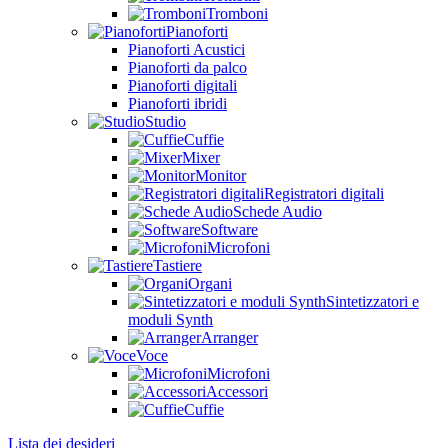
Tromboni
Pianoforti
Pianoforti Acustici
Pianoforti da palco
Pianoforti digitali
Pianoforti ibridi
Studio
Cuffie
Mixer
Monitor
Registratori digitali
Schede Audio
Software
Microfoni
Tastiere
Organi
Sintetizzatori e
moduli Synth
Arranger
Voce
Microfoni
Accessori
Cuffie
Lista dei desideri