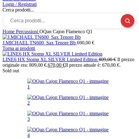
Login / Registrati
Cerca prodotti...
Home
Percussioni
OQan Cajon Flamenco Q1
J.MICHAEL TN600 Sax Tenore Bb
690,00
€
Torna ai prodotti
LINE6 HX Stomp XL SILVER Limited Edition
809,00
€
Il prezzo
originale era: 809,00 €.
670,00
€
Il prezzo attuale è: 670,00 €.
Sold out