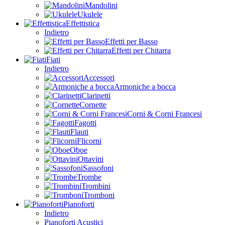
Mandolini
Ukulele
Effettistica
Indietro
Effetti per Basso
Effetti per Chitarra
Fiati
Indietro
Accessori
Armoniche a bocca
Clarinetti
Cornette
Corni & Corni Francesi
Fagotti
Flauti
Flicorni
Oboe
Ottavini
Sassofoni
Trombe
Trombini
Tromboni
Pianoforti
Indietro
Pianoforti Acustici