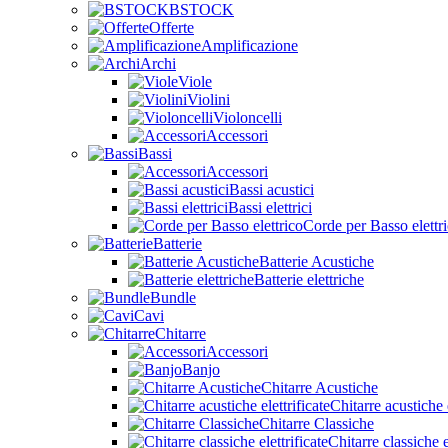
BSTOCK
Offerte
Amplificazione
Archi
Viole
Violini
Violoncelli
Accessori
Bassi
Accessori
Bassi acustici
Bassi elettrici
Corde per Basso elettr
Batterie
Batterie Acustiche
Batterie elettriche
Bundle
Cavi
Chitarre
Accessori
Banjo
Chitarre Acustiche
Chitarre acustiche e
Chitarre Classiche
Chitarre classiche e