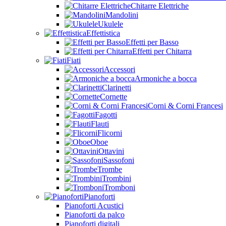
Chitarre Elettriche
Mandolini
Ukulele
Effettistica
Effetti per Basso
Effetti per Chitarra
Fiati
Accessori
Armoniche a bocca
Clarinetti
Cornette
Corni & Corni Francesi
Fagotti
Flauti
Flicorni
Oboe
Ottavini
Sassofoni
Trombe
Trombini
Tromboni
Pianoforti
Pianoforti Acustici
Pianoforti da palco
Pianoforti digitali