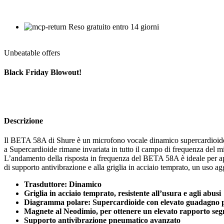
Reso gratuito entro 14 giorni
Unbeatable offers
Black Friday Blowout!
Descrizione
Il BETA 58A di Shure è un microfono vocale dinamico supercardioide ad u
a Supercardioide rimane invariata in tutto il campo di frequenza del 
L’andamento della risposta in frequenza del BETA 58A è ideale per appl
di supporto antivibrazione e alla griglia in acciaio temprato, un uso ag
Trasduttore: Dinamico
Griglia in acciaio temprato, resistente all’usura e agli abusi
Diagramma polare: Supercardioide con elevato guadagno pri
Magnete al Neodimio, per ottenere un elevato rapporto se
Supporto antivibrazione pneumatico avanzato