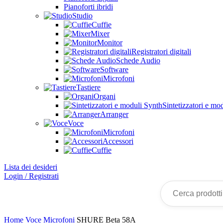
Pianoforti ibridi
Studio
Cuffie
Mixer
Monitor
Registratori digitali
Schede Audio
Software
Microfoni
Tastiere
Organi
Sintetizzatori e mo
Arranger
Voce
Microfoni
Accessori
Cuffie
Lista dei desideri
Login / Registrati
Home
Voce
Microfoni
SHURE Beta 58A