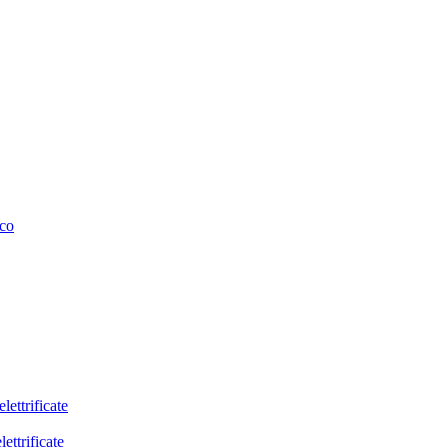
ico
lettrificate
lettrificate