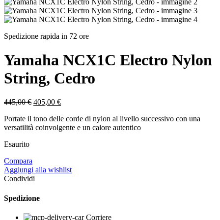
Spedizione rapida in 72 ore
Yamaha NCX1C Electro Nylon
String, Cedro
Il
Il
445,00
€
405,00
€
prezzo
prezzo
Portate il tono delle corde di nylon al livello successivo con una
originale
attuale
versatilità coinvolgente e un calore autentico
era:
è:
445,00 €.
405,00 €.
Esaurito
Compara
Aggiungi alla wishlist
Condividi
Spedizione
Corriere