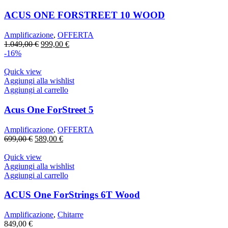
ACUS ONE FORSTREET 10 WOOD
Amplificazione
,
OFFERTA
Il
Il
1.049,00
€
999,00
€
prezzo
prezzo
-16%
originale
attuale
era:
è:
Quick view
1.049,00 €.
999,00 €.
Aggiungi alla wishlist
Aggiungi al carrello
Acus One ForStreet 5
Amplificazione
,
OFFERTA
Il
Il
699,00
€
589,00
€
prezzo
prezzo
originale
attuale
Quick view
era:
è:
Aggiungi alla wishlist
699,00 €.
589,00 €.
Aggiungi al carrello
ACUS One ForStrings 6T Wood
Amplificazione
,
Chitarre
849,00
€