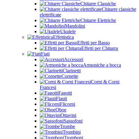
Chitarre Classiche
Chitarre classiche
elettrificate
Chitarre Elettriche
Mandolini
Ukulele
Effettistica
Effetti per Basso
Effetti per Chitarra
Fiati
Accessori
Armoniche a bocca
Clarinetti
Cornette
Corni & Corni
Francesi
Fagotti
Flauti
Flicorni
Oboe
Ottavini
Sassofoni
Trombe
Trombini
Tromboni