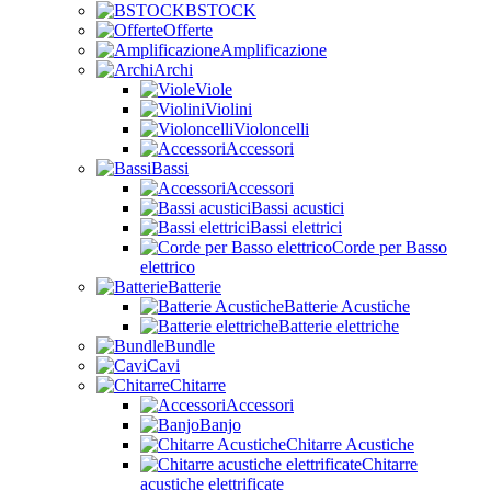
BSTOCK
Offerte
Amplificazione
Archi
Viole
Violini
Violoncelli
Accessori
Bassi
Accessori
Bassi acustici
Bassi elettrici
Corde per Basso
elettrico
Batterie
Batterie Acustiche
Batterie elettriche
Bundle
Cavi
Chitarre
Accessori
Banjo
Chitarre Acustiche
Chitarre
acustiche elettrificate