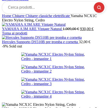
Cerca
prodotti...
Home
Chitarre
Chitarre classiche elettrificate
Yamaha NCX1C
Electro Nylon String, Cedro
Il
Il
YAMAHA A3M ARE Vintage Natural
1.009,00
€
930,00
€
prezzo
prezzo
Torna ai prodotti
originale
attuale
era:
è:
Hercules Supporto DS510B pre tromba e cornetta
32,00
€
1.009,00 €.
930,00 €.
-9%
Sold out