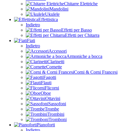
Chitarre Elettriche
Mandolini
Ukulele
Effettistica
Indietro
Effetti per Basso
Effetti per Chitarra
Fiati
Indietro
Accessori
Armoniche a bocca
Clarinetti
Cornette
Corni & Corni Francesi
Fagotti
Flauti
Flicorni
Oboe
Ottavini
Sassofoni
Trombe
Trombini
Tromboni
Pianoforti
Indietro