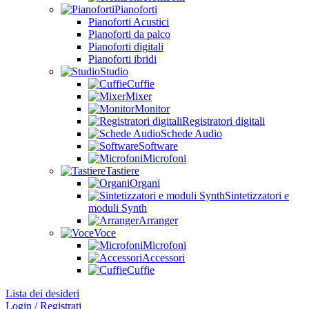
Pianoforti
Pianoforti Acustici
Pianoforti da palco
Pianoforti digitali
Pianoforti ibridi
Studio
Cuffie
Mixer
Monitor
Registratori digitali
Schede Audio
Software
Microfoni
Tastiere
Organi
Sintetizzatori e
moduli Synth
Arranger
Voce
Microfoni
Accessori
Cuffie
Lista dei desideri
Login / Registrati