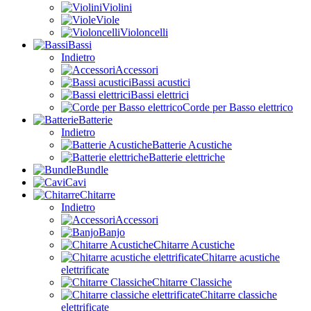
Violini
Viole
Violoncelli
Bassi
Indietro
Accessori
Bassi acustici
Bassi elettrici
Corde per Basso elettrico
Batterie
Indietro
Batterie Acustiche
Batterie elettriche
Bundle
Cavi
Chitarre
Indietro
Accessori
Banjo
Chitarre Acustiche
Chitarre acustiche
elettrificate
Chitarre Classiche
Chitarre classiche
elettrificate