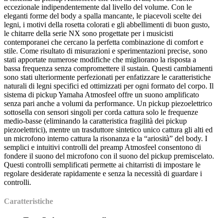
eccezionale indipendentemente dal livello del volume. Con le
eleganti forme del body a spalla mancante, le piacevoli scelte dei
legni, i motivi della rosetta colorati e gli abbellimenti di buon gusto,
le chitarre della serie NX sono progettate per i musicisti
contemporanei che cercano la perfetta combinazione di comfort e
stile. Come risultato di misurazioni e sperimentazioni precise, sono
stati apportate numerose modifiche che migliorano la risposta a
bassa frequenza senza compromettere il sustain. Questi cambiamenti
sono stati ulteriormente perfezionati per enfatizzare le caratteristiche
naturali di legni specifici ed ottimizzati per ogni formato del corpo. Il
sistema di pickup Yamaha Atmosfeel offre un suono amplificato
senza pari anche a volumi da performance. Un pickup piezoelettrico
sottosella con sensori singoli per corda cattura solo le frequenze
medio-basse (eliminando la caratteristica fragilità dei pickup
piezoelettrici), mentre un trasduttore sintetico unico cattura gli alti ed
un microfono interno cattura la risonanza e la “ariosità” del body. I
semplici e intuitivi controlli del preamp Atmosfeel consentono di
fondere il suono del microfono con il suono del pickup premiscelato.
Questi controlli semplificati permette ai chitarristi di impostare le
regolare desiderate rapidamente e senza la necessità di guardare i
controlli.
Caratteristiche