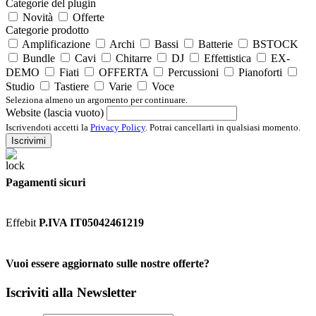
Categorie del plugin
Novità
Offerte
Categorie prodotto
Amplificazione
Archi
Bassi
Batterie
BSTOCK
Bundle
Cavi
Chitarre
DJ
Effettistica
EX-
DEMO
Fiati
OFFERTA
Percussioni
Pianoforti
Studio
Tastiere
Varie
Voce
Seleziona almeno un argomento per continuare.
Website (lascia vuoto)
Iscrivendoti accetti la
Privacy Policy
. Potrai cancellarti in qualsiasi momento.
Iscrivimi
Pagamenti sicuri
Effebit
P.IVA IT05042461219
Vuoi essere aggiornato sulle nostre offerte?
Iscriviti alla Newsletter