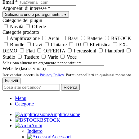
Email
*
Argomenti di interesse
*
Seleziona uno o più argomenti...
▾
Categorie del plugin
Novità
Offerte
Categorie prodotto
Amplificazione
Archi
Bassi
Batterie
BSTOCK
Bundle
Cavi
Chitarre
DJ
Effettistica
EX-
DEMO
Fiati
OFFERTA
Percussioni
Pianoforti
Studio
Tastiere
Varie
Voce
Seleziona almeno un argomento per continuare.
Website (lascia vuoto)
Iscrivendoti accetti la
Privacy Policy
. Potrai cancellarti in qualsiasi momento.
Iscriviti
Ricerca
Menu
Categorie
Amplificazione
BSTOCK
Archi
Indietro
Accessori