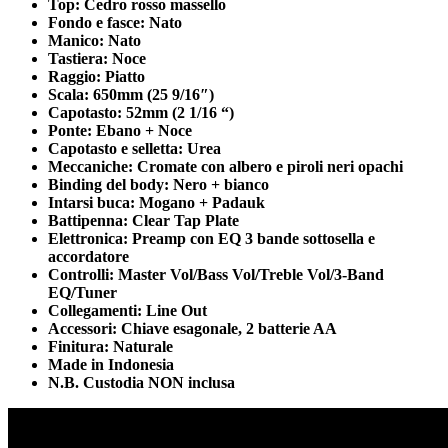
Top: Cedro rosso massello
Fondo e fasce: Nato
Manico: Nato
Tastiera: Noce
Raggio: Piatto
Scala: 650mm (25 9/16″)
Capotasto: 52mm (2 1/16 “)
Ponte: Ebano + Noce
Capotasto e selletta: Urea
Meccaniche: Cromate con albero e piroli neri opachi
Binding del body: Nero + bianco
Intarsi buca: Mogano + Padauk
Battipenna: Clear Tap Plate
Elettronica: Preamp con EQ 3 bande sottosella e
accordatore
Controlli: Master Vol/Bass Vol/Treble Vol/3-Band
EQ/Tuner
Collegamenti: Line Out
Accessori: Chiave esagonale, 2 batterie AA
Finitura: Naturale
Made in Indonesia
N.B. Custodia NON inclusa