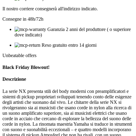
Il nostro corriere consegnerà all'indirizzo indicato.
Consegne in 48h/72h
Garanzia 2 anni del produttore ( o superiore
dove indicato)
Reso gratuito entro 14 giorni
Unbeatable offers
Black Friday Blowout!
Descrizione
La serie NX presenta stili del body moderni con preamplificatori e
sistemi di pickup proprietari sviluppati tenendo conto delle esigenze
degli artisti che suonano dal vivo. Le chitarre della serie NX si
rivolgeranno sia ai musicisti che usano corde in nylon alla ricerca di
un suono amplificato superiore, sia ai musicisti elettrici che usano
corde in acciaio che cercano di esplorare la bellezza del suono delle
corde in nylon. La rinomata maestria Yamaha si traduce in strumenti
con suono e suonabilità eccezionali – e quattro modelli incorporano
il sistema di pickup Atmosfeel che non ha rivali, con un suono