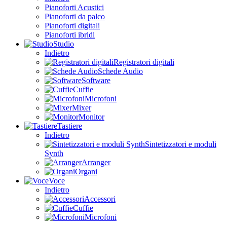
Pianoforti Acustici
Pianoforti da palco
Pianoforti digitali
Pianoforti ibridi
Studio
Indietro
Registratori digitali
Schede Audio
Software
Cuffie
Microfoni
Mixer
Monitor
Tastiere
Indietro
Sintetizzatori e moduli
Synth
Arranger
Organi
Voce
Indietro
Accessori
Cuffie
Microfoni