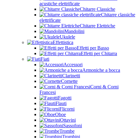
acustiche elettrificate
Chitarre Classiche
Chitarre classiche
elettrificate
Chitarre Elettriche
Mandolini
Ukulele
Effettistica
Effetti per Basso
Effetti per Chitarra
Fiati
Accessori
Armoniche a bocca
Clarinetti
Cornette
Corni & Corni
Francesi
Fagotti
Flauti
Flicorni
Oboe
Ottavini
Sassofoni
Trombe
Trombini