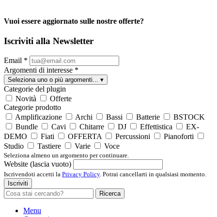
Vuoi essere aggiornato sulle nostre offerte?
Iscriviti alla Newsletter
Email
*
Argomenti di interesse
*
Seleziona uno o più argomenti...
▾
Categorie del plugin
Novità
Offerte
Categorie prodotto
Amplificazione
Archi
Bassi
Batterie
BSTOCK
Bundle
Cavi
Chitarre
DJ
Effettistica
EX-
DEMO
Fiati
OFFERTA
Percussioni
Pianoforti
Studio
Tastiere
Varie
Voce
Seleziona almeno un argomento per continuare.
Website (lascia vuoto)
Iscrivendoti accetti la
Privacy Policy
. Potrai cancellarti in qualsiasi momento.
Iscriviti
Ricerca
Menu