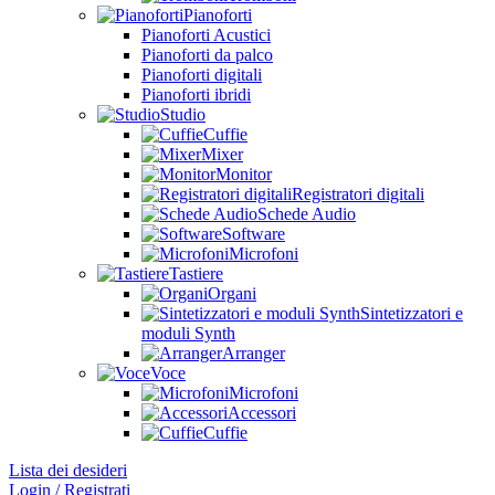
Pianoforti
Pianoforti Acustici
Pianoforti da palco
Pianoforti digitali
Pianoforti ibridi
Studio
Cuffie
Mixer
Monitor
Registratori digitali
Schede Audio
Software
Microfoni
Tastiere
Organi
Sintetizzatori e
moduli Synth
Arranger
Voce
Microfoni
Accessori
Cuffie
Lista dei desideri
Login / Registrati