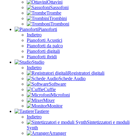
Ottavini
Sassofoni
Trombe
Trombini
Tromboni
Pianoforti
Indietro
Pianoforti Acustici
Pianoforti da palco
Pianoforti digitali
Pianoforti ibridi
Studio
Indietro
Registratori digitali
Schede Audio
Software
Cuffie
Microfoni
Mixer
Monitor
Tastiere
Indietro
Sintetizzatori e moduli
Synth
Arranger