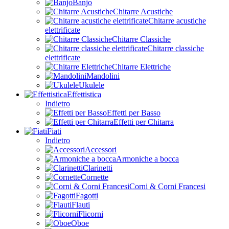
Banjo
Chitarre Acustiche
Chitarre acustiche
elettrificate
Chitarre Classiche
Chitarre classiche
elettrificate
Chitarre Elettriche
Mandolini
Ukulele
Effettistica
Indietro
Effetti per Basso
Effetti per Chitarra
Fiati
Indietro
Accessori
Armoniche a bocca
Clarinetti
Cornette
Corni & Corni Francesi
Fagotti
Flauti
Flicorni
Oboe