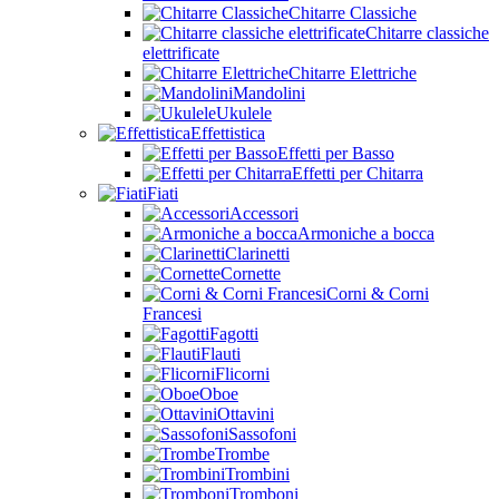
Chitarre Classiche
Chitarre classiche
elettrificate
Chitarre Elettriche
Mandolini
Ukulele
Effettistica
Effetti per Basso
Effetti per Chitarra
Fiati
Accessori
Armoniche a bocca
Clarinetti
Cornette
Corni & Corni
Francesi
Fagotti
Flauti
Flicorni
Oboe
Ottavini
Sassofoni
Trombe
Trombini
Tromboni