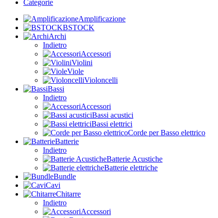
Categorie
Amplificazione
BSTOCK
Archi
Indietro
Accessori
Violini
Viole
Violoncelli
Bassi
Indietro
Accessori
Bassi acustici
Bassi elettrici
Corde per Basso elettrico
Batterie
Indietro
Batterie Acustiche
Batterie elettriche
Bundle
Cavi
Chitarre
Indietro
Accessori