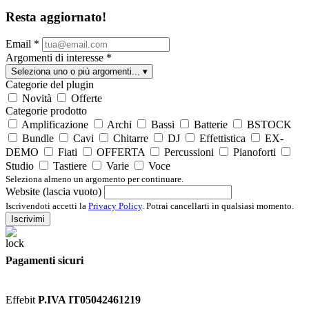
Resta aggiornato!
Email
*
Argomenti di interesse
*
Seleziona uno o più argomenti...
▾
Categorie del plugin
Novità
Offerte
Categorie prodotto
Amplificazione
Archi
Bassi
Batterie
BSTOCK
Bundle
Cavi
Chitarre
DJ
Effettistica
EX-
DEMO
Fiati
OFFERTA
Percussioni
Pianoforti
Studio
Tastiere
Varie
Voce
Seleziona almeno un argomento per continuare.
Website (lascia vuoto)
Iscrivendoti accetti la
Privacy Policy
. Potrai cancellarti in qualsiasi momento.
Iscrivimi
Pagamenti sicuri
Effebit
P.IVA IT05042461219