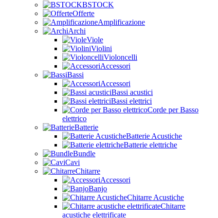
BSTOCK
Offerte
Amplificazione
Archi
Viole
Violini
Violoncelli
Accessori
Bassi
Accessori
Bassi acustici
Bassi elettrici
Corde per Basso
elettrico
Batterie
Batterie Acustiche
Batterie elettriche
Bundle
Cavi
Chitarre
Accessori
Banjo
Chitarre Acustiche
Chitarre
acustiche elettrificate