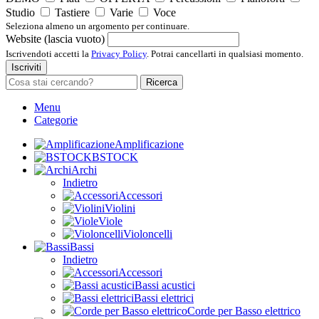
Studio
Tastiere
Varie
Voce
Seleziona almeno un argomento per continuare.
Website (lascia vuoto)
Iscrivendoti accetti la
Privacy Policy
. Potrai cancellarti in qualsiasi momento.
Iscriviti
Ricerca
Menu
Categorie
Amplificazione
BSTOCK
Archi
Indietro
Accessori
Violini
Viole
Violoncelli
Bassi
Indietro
Accessori
Bassi acustici
Bassi elettrici
Corde per Basso elettrico