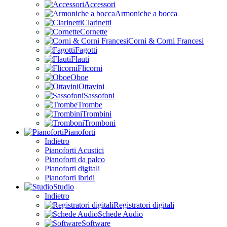
Accessori
Armoniche a bocca
Clarinetti
Cornette
Corni & Corni Francesi
Fagotti
Flauti
Flicorni
Oboe
Ottavini
Sassofoni
Trombe
Trombini
Tromboni
Pianoforti
Indietro
Pianoforti Acustici
Pianoforti da palco
Pianoforti digitali
Pianoforti ibridi
Studio
Indietro
Registratori digitali
Schede Audio
Software