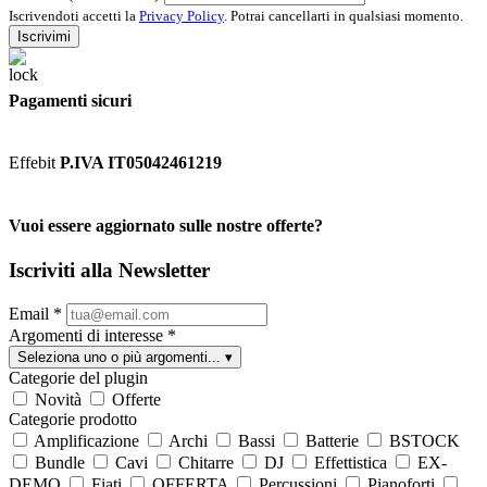
Iscrivendoti accetti la
Privacy Policy
. Potrai cancellarti in qualsiasi momento.
Iscrivimi
Pagamenti sicuri
Effebit
P.IVA IT05042461219
Vuoi essere aggiornato sulle nostre offerte?
Iscriviti alla Newsletter
Email
*
Argomenti di interesse
*
Seleziona uno o più argomenti...
▾
Categorie del plugin
Novità
Offerte
Categorie prodotto
Amplificazione
Archi
Bassi
Batterie
BSTOCK
Bundle
Cavi
Chitarre
DJ
Effettistica
EX-
DEMO
Fiati
OFFERTA
Percussioni
Pianoforti