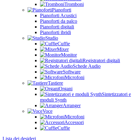
Tromboni
Pianoforti
Pianoforti Acustici
Pianoforti da palco
Pianoforti digitali
Pianoforti ibridi
Studio
Cuffie
Mixer
Monitor
Registratori digitali
Schede Audio
Software
Microfoni
Tastiere
Organi
Sintetizzatori e
moduli Synth
Arranger
Voce
Microfoni
Accessori
Cuffie
Lista dei desideri