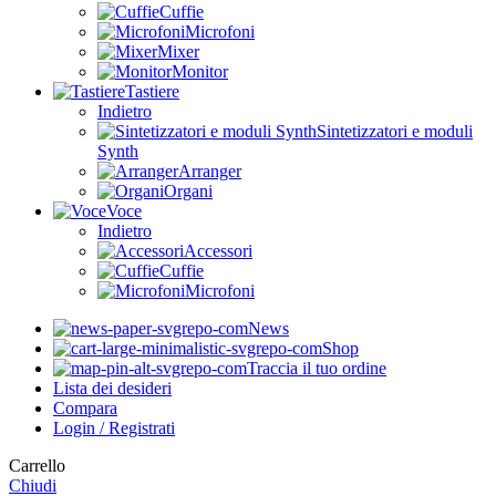
Cuffie
Microfoni
Mixer
Monitor
Tastiere
Indietro
Sintetizzatori e moduli
Synth
Arranger
Organi
Voce
Indietro
Accessori
Cuffie
Microfoni
News
Shop
Traccia il tuo ordine
Lista dei desideri
Compara
Login / Registrati
Carrello
Chiudi