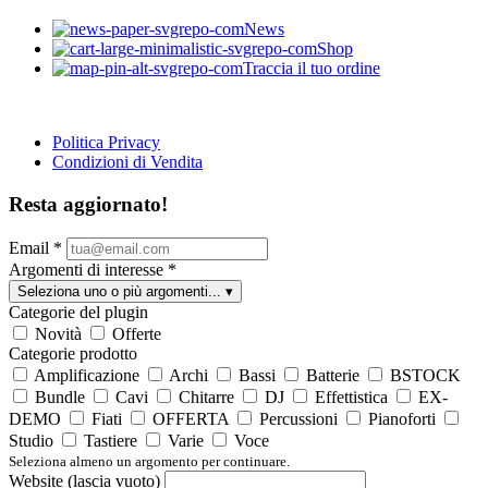
News
Shop
Traccia il tuo ordine
Politica Privacy
Condizioni di Vendita
Resta aggiornato!
Email
*
Argomenti di interesse
*
Seleziona uno o più argomenti...
▾
Categorie del plugin
Novità
Offerte
Categorie prodotto
Amplificazione
Archi
Bassi
Batterie
BSTOCK
Bundle
Cavi
Chitarre
DJ
Effettistica
EX-
DEMO
Fiati
OFFERTA
Percussioni
Pianoforti
Studio
Tastiere
Varie
Voce
Seleziona almeno un argomento per continuare.
Website (lascia vuoto)