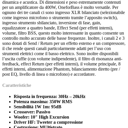
dinamica e acustica. Di dimensioni e peso estremamente contenuti
per un amplificatore da 400W, OneforBass è molto versatile. Per
ognuno dei tre canali ci sono ingresso XLR bilanciato (selezionabile
come ingresso microfono o strumento tramite l’apposito switch),
ingresso strumento sbilanciato, inversione di fase, gain,
equalizzatore a quattro bande, Effect Send (per effetti interni),
volume, filtro BSS, questo molto interessante in quanto consente un
controllo molto accurato delle basse frequenze. Inoltre, i canali 2 e 3
sono dotati di Send / Return per un effetto esterno e un compressore,
il che rende questi canali particolarmente adatti per l’uso con
strumenti elettrici come il basso elettrico. Sono inoltre disponibili
l’uscita cuffie (con volume indipendente), il filtro di risonanza anti-
feedback, effect Return (per effetti interni), il volume principale, 8
effetti interni, alimentazione Phantom, bilanciamento diretto (pre /
post EQ, livello di linea o microfono) e accordatore.
Caratteristiche
Risposta in frequenza: 30Hz – 20kHz
Potenza massima: 350W RMS
Sensibilità 1W 1m: 95dB
Crossover: Passivo
Woofer: 10″ High Excursion
Driver HF: Tweeter a compressione
Costruzione: MUltistrato