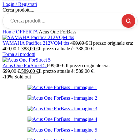
Login / Registrati
Cerca prodotti...
Home
OFFERTA
Acus One ForBass
YAMAHA Pacifica 212VQM tbs
409,00
€
Il prezzo originale era:
409,00 €.
388,00
€
Il prezzo attuale è: 388,00 €.
Torna ai prodotti
Acus One ForStreet 5
699,00
€
Il prezzo originale era:
699,00 €.
589,00
€
Il prezzo attuale è: 589,00 €.
-10%
Sold out