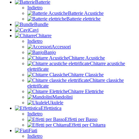
Batterie
Indietro
Batterie Acustiche
Batterie elettriche
Bundle
Cavi
Chitarre
Indietro
Accessori
Banjo
Chitarre Acustiche
Chitarre acustiche
elettrificate
Chitarre Classiche
Chitarre classiche
elettrificate
Chitarre Elettriche
Mandolini
Ukulele
Effettistica
Indietro
Effetti per Basso
Effetti per Chitarra
Fiati
Indietro