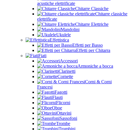
acustiche elettrificate
Chitarre Classiche
Chitarre classiche
elettrificate
Chitarre Elettriche
Mandolini
Ukulele
Effettistica
Effetti per Basso
Effetti per Chitarra
Fiati
Accessori
Armoniche a bocca
Clarinetti
Cornette
Corni & Corni
Francesi
Fagotti
Flauti
Flicorni
Oboe
Ottavini
Sassofoni
Trombe
Trombini