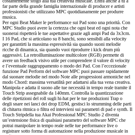
costantemente sfogo alla tua creatività musicale. Entra anche a tu a
far parte della grande famiglia internazionale di producer e artisti
professionisti che utilizzano MPC quotidianamente per produrre
musica.
Per ogni Beat Maker le performance sui Pad sono una priorità. Con
MPC Studio puoi avere la certezza che ogni beat ed ogni nota che
suonerai rispetterà le tue aspettative grazie agli ampi Pad da 3x3cm.
I 16 Pad, che si articolano su 8 banchi, sono sensibili alla velocity
per garantirti la massima espressività sia quando suoni melodie
ricche di dinamica, sia quando vuoi riprodurre i kick drum più
aggressivi. La retroilluminazione multicolore (RGB) permette di
avere un feedback visivo utile per comprendere il valore di velocity
e l’eventuale raggruppamento o modo dei Pad. Con l’eccezionale
funzione Pad Perform del software MPC puoi passare rapidamente
dal suonare melodie nel modo Note alle progressioni armoniche nel
modo Chord: massima versatilità per adattarsi alla tua vena creativa.
Manipola e adatta il suono alle tue necessità in tempo reale tramite il
Touch Strip assegnabile da 140mm. Controlla la quantizzazione
delle ripetizioni del roll sugli hi-hat per le tue produzioni Trap o
degli snare nei lanci dei drop EDM, gestisci lo strumming delle parti
di chitarra ritmica o filtra ed intervieni sui parametri di pad e synth. Il
Touch Stripdella tua Akai Professional MPC Studio 2 diventa
un’estensione fisica di qualsiasi parametro del software MPC che
potrai manipolare in tempo reale nelle tue performance live o
registrare sotto forma di automazione nella produzione musicale in