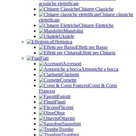
acustiche elettrificate
Chitarre Classiche
Chitarre classiche
elettrificate
Chitarre Elettriche
Mandolini
Ukulele
Effettistica
Effetti per Basso
Effetti per Chitarra
Fiati
Accessori
Armoniche a bocca
Clarinetti
Cornette
Corni & Corni
Francesi
Fagotti
Flauti
Flicorni
Oboe
Ottavini
Sassofoni
Trombe
Trombini