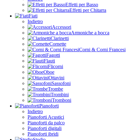
Effetti per Basso
Effetti per Chitarra
Fiati
Indietro
Accessori
Armoniche a bocca
Clarinetti
Cornette
Corni & Corni Francesi
Fagotti
Flauti
Flicorni
Oboe
Ottavini
Sassofoni
Trombe
Trombini
Tromboni
Pianoforti
Indietro
Pianoforti Acustici
Pianoforti da palco
Pianoforti digitali
Pianoforti ibridi
Studio