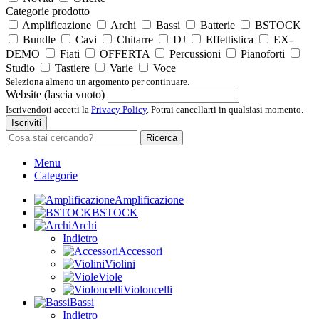
Categorie prodotto
Amplificazione
Archi
Bassi
Batterie
BSTOCK
Bundle
Cavi
Chitarre
DJ
Effettistica
EX-
DEMO
Fiati
OFFERTA
Percussioni
Pianoforti
Studio
Tastiere
Varie
Voce
Seleziona almeno un argomento per continuare.
Website (lascia vuoto)
Iscrivendoti accetti la
Privacy Policy
. Potrai cancellarti in qualsiasi momento.
Iscriviti
Ricerca
Menu
Categorie
Amplificazione
BSTOCK
Archi
Indietro
Accessori
Violini
Viole
Violoncelli
Bassi
Indietro