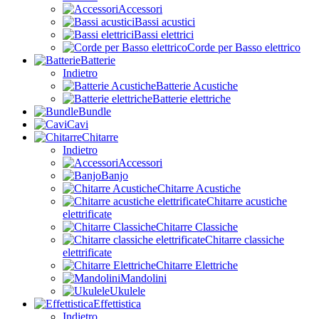
Accessori
Bassi acustici
Bassi elettrici
Corde per Basso elettrico
Batterie
Indietro
Batterie Acustiche
Batterie elettriche
Bundle
Cavi
Chitarre
Indietro
Accessori
Banjo
Chitarre Acustiche
Chitarre acustiche
elettrificate
Chitarre Classiche
Chitarre classiche
elettrificate
Chitarre Elettriche
Mandolini
Ukulele
Effettistica
Indietro