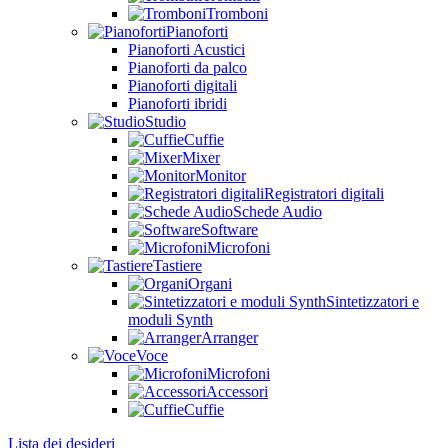
Tromboni
Pianoforti
Pianoforti Acustici
Pianoforti da palco
Pianoforti digitali
Pianoforti ibridi
Studio
Cuffie
Mixer
Monitor
Registratori digitali
Schede Audio
Software
Microfoni
Tastiere
Organi
Sintetizzatori e
moduli Synth
Arranger
Voce
Microfoni
Accessori
Cuffie
Lista dei desideri