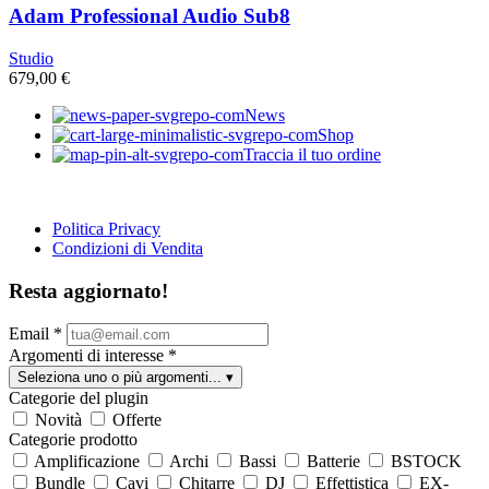
Adam Professional Audio Sub8
Studio
679,00
€
News
Shop
Traccia il tuo ordine
Politica Privacy
Condizioni di Vendita
Resta aggiornato!
Email
*
Argomenti di interesse
*
Seleziona uno o più argomenti...
▾
Categorie del plugin
Novità
Offerte
Categorie prodotto
Amplificazione
Archi
Bassi
Batterie
BSTOCK
Bundle
Cavi
Chitarre
DJ
Effettistica
EX-