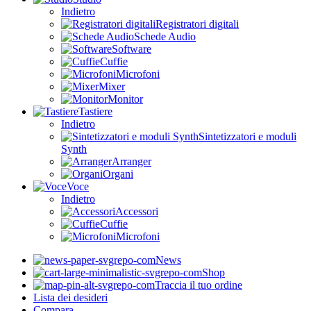
Indietro
Registratori digitali
Schede Audio
Software
Cuffie
Microfoni
Mixer
Monitor
Tastiere
Indietro
Sintetizzatori e moduli
Synth
Arranger
Organi
Voce
Indietro
Accessori
Cuffie
Microfoni
News
Shop
Traccia il tuo ordine
Lista dei desideri
Compara