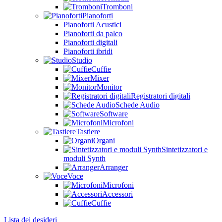
Tromboni
Pianoforti
Pianoforti Acustici
Pianoforti da palco
Pianoforti digitali
Pianoforti ibridi
Studio
Cuffie
Mixer
Monitor
Registratori digitali
Schede Audio
Software
Microfoni
Tastiere
Organi
Sintetizzatori e
moduli Synth
Arranger
Voce
Microfoni
Accessori
Cuffie
Lista dei desideri