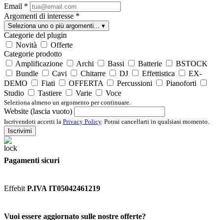
Email
*
Argomenti di interesse
*
Seleziona uno o più argomenti...
▾
Categorie del plugin
Novità
Offerte
Categorie prodotto
Amplificazione
Archi
Bassi
Batterie
BSTOCK
Bundle
Cavi
Chitarre
DJ
Effettistica
EX-
DEMO
Fiati
OFFERTA
Percussioni
Pianoforti
Studio
Tastiere
Varie
Voce
Seleziona almeno un argomento per continuare.
Website (lascia vuoto)
Iscrivendoti accetti la
Privacy Policy
. Potrai cancellarti in qualsiasi momento.
Iscrivimi
Pagamenti sicuri
Effebit
P.IVA IT05042461219
Vuoi essere aggiornato sulle nostre offerte?