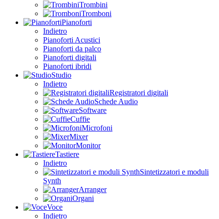
Trombini
Tromboni
Pianoforti
Indietro
Pianoforti Acustici
Pianoforti da palco
Pianoforti digitali
Pianoforti ibridi
Studio
Indietro
Registratori digitali
Schede Audio
Software
Cuffie
Microfoni
Mixer
Monitor
Tastiere
Indietro
Sintetizzatori e moduli
Synth
Arranger
Organi
Voce
Indietro