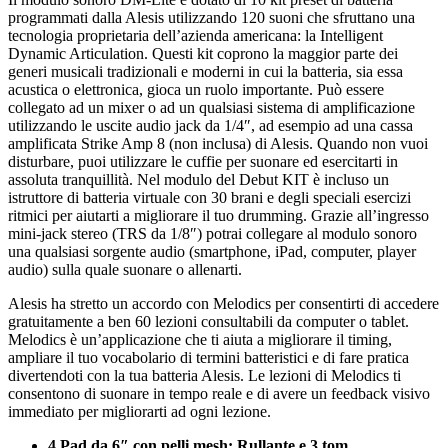
programmati dalla Alesis utilizzando 120 suoni che sfruttano una
tecnologia proprietaria dell’azienda americana: la Intelligent
Dynamic Articulation. Questi kit coprono la maggior parte dei
generi musicali tradizionali e moderni in cui la batteria, sia essa
acustica o elettronica, gioca un ruolo importante. Può essere
collegato ad un mixer o ad un qualsiasi sistema di amplificazione
utilizzando le uscite audio jack da 1/4″, ad esempio ad una cassa
amplificata Strike Amp 8 (non inclusa) di Alesis. Quando non vuoi
disturbare, puoi utilizzare le cuffie per suonare ed esercitarti in
assoluta tranquillità. Nel modulo del Debut KIT è incluso un
istruttore di batteria virtuale con 30 brani e degli speciali esercizi
ritmici per aiutarti a migliorare il tuo drumming. Grazie all’ingresso
mini-jack stereo (TRS da 1/8″) potrai collegare al modulo sonoro
una qualsiasi sorgente audio (smartphone, iPad, computer, player
audio) sulla quale suonare o allenarti.
Alesis ha stretto un accordo con Melodics per consentirti di accedere
gratuitamente a ben 60 lezioni consultabili da computer o tablet.
Melodics è un’applicazione che ti aiuta a migliorare il timing,
ampliare il tuo vocabolario di termini batteristici e di fare pratica
divertendoti con la tua batteria Alesis. Le lezioni di Melodics ti
consentono di suonare in tempo reale e di avere un feedback visivo
immediato per migliorarti ad ogni lezione.
4 Pad da 6″ con pelli mesh: Rullante e 3 tom