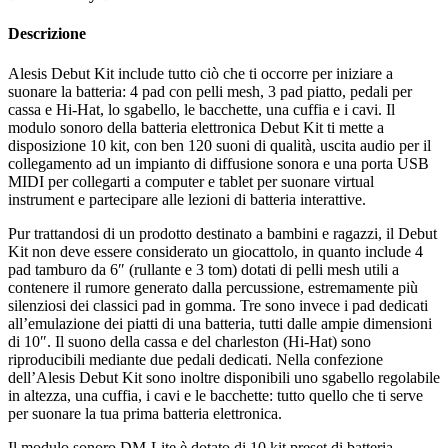
Descrizione
Alesis Debut Kit include tutto ciò che ti occorre per iniziare a
suonare la batteria: 4 pad con pelli mesh, 3 pad piatto, pedali per
cassa e Hi-Hat, lo sgabello, le bacchette, una cuffia e i cavi. Il
modulo sonoro della batteria elettronica Debut Kit ti mette a
disposizione 10 kit, con ben 120 suoni di qualità, uscita audio per il
collegamento ad un impianto di diffusione sonora e una porta USB
MIDI per collegarti a computer e tablet per suonare virtual
instrument e partecipare alle lezioni di batteria interattive.
Pur trattandosi di un prodotto destinato a bambini e ragazzi, il Debut
Kit non deve essere considerato un giocattolo, in quanto include 4
pad tamburo da 6″ (rullante e 3 tom) dotati di pelli mesh utili a
contenere il rumore generato dalla percussione, estremamente più
silenziosi dei classici pad in gomma. Tre sono invece i pad dedicati
all’emulazione dei piatti di una batteria, tutti dalle ampie dimensioni
di 10″. Il suono della cassa e del charleston (Hi-Hat) sono
riproducibili mediante due pedali dedicati. Nella confezione
dell’Alesis Debut Kit sono inoltre disponibili uno sgabello regolabile
in altezza, una cuffia, i cavi e le bacchette: tutto quello che ti serve
per suonare la tua prima batteria elettronica.
Il modulo sonoro DM-Lite è dotato di 10 kit preset di batteria