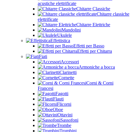
acustiche elettrificate
Chitarre Classiche
Chitarre classiche
elettrificate
Chitarre Elettriche
Mandolini
Ukulele
Effettistica
Effetti per Basso
Effetti per Chitarra
Fiati
Accessori
Armoniche a bocca
Clarinetti
Cornette
Corni & Corni
Francesi
Fagotti
Flauti
Flicorni
Oboe
Ottavini
Sassofoni
Trombe
Trombini