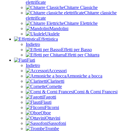
elettrificate
Chitarre Classiche
Chitarre classiche
elettrificate
Chitarre Elettriche
Mandolini
Ukulele
Effettistica
Indietro
Effetti per Basso
Effetti per Chitarra
Fiati
Indietro
Accessori
Armoniche a bocca
Clarinetti
Cornette
Corni & Corni Francesi
Fagotti
Flauti
Flicorni
Oboe
Ottavini
Sassofoni
Trombe