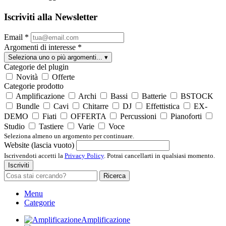
Iscriviti alla Newsletter
Email
*
Argomenti di interesse
*
Seleziona uno o più argomenti...
▾
Categorie del plugin
Novità
Offerte
Categorie prodotto
Amplificazione
Archi
Bassi
Batterie
BSTOCK
Bundle
Cavi
Chitarre
DJ
Effettistica
EX-
DEMO
Fiati
OFFERTA
Percussioni
Pianoforti
Studio
Tastiere
Varie
Voce
Seleziona almeno un argomento per continuare.
Website (lascia vuoto)
Iscrivendoti accetti la
Privacy Policy
. Potrai cancellarti in qualsiasi momento.
Iscriviti
Ricerca
Menu
Categorie
Amplificazione