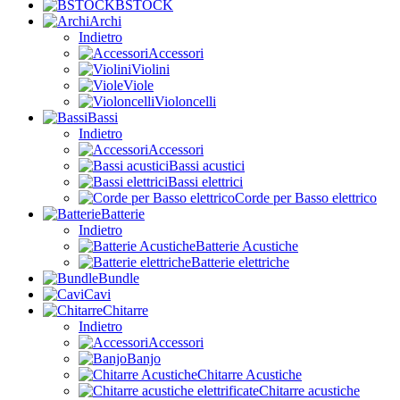
BSTOCK
Archi
Indietro
Accessori
Violini
Viole
Violoncelli
Bassi
Indietro
Accessori
Bassi acustici
Bassi elettrici
Corde per Basso elettrico
Batterie
Indietro
Batterie Acustiche
Batterie elettriche
Bundle
Cavi
Chitarre
Indietro
Accessori
Banjo
Chitarre Acustiche
Chitarre acustiche