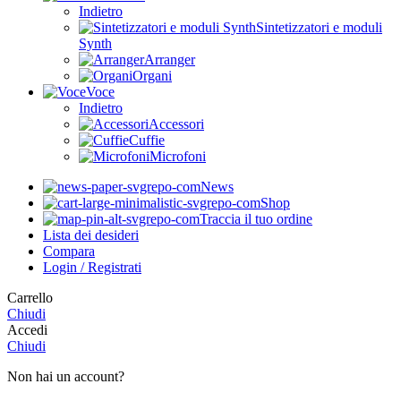
Indietro
Sintetizzatori e moduli
Synth
Arranger
Organi
Voce
Indietro
Accessori
Cuffie
Microfoni
News
Shop
Traccia il tuo ordine
Lista dei desideri
Compara
Login / Registrati
Carrello
Chiudi
Accedi
Chiudi
Non hai un account?