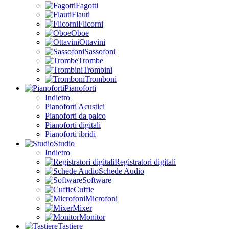
Fagotti
Flauti
Flicorni
Oboe
Ottavini
Sassofoni
Trombe
Trombini
Tromboni
Pianoforti
Indietro
Pianoforti Acustici
Pianoforti da palco
Pianoforti digitali
Pianoforti ibridi
Studio
Indietro
Registratori digitali
Schede Audio
Software
Cuffie
Microfoni
Mixer
Monitor
Tastiere