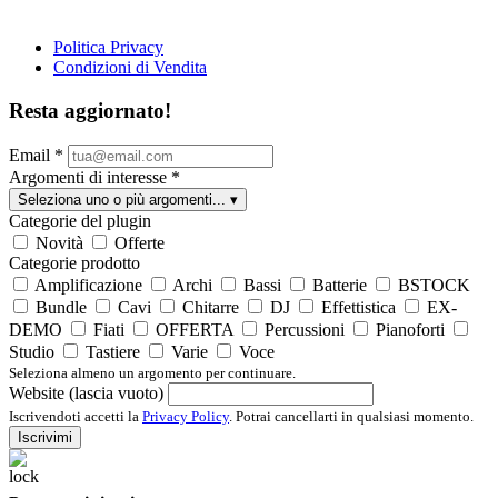
Politica Privacy
Condizioni di Vendita
Resta aggiornato!
Email
*
Argomenti di interesse
*
Seleziona uno o più argomenti...
▾
Categorie del plugin
Novità
Offerte
Categorie prodotto
Amplificazione
Archi
Bassi
Batterie
BSTOCK
Bundle
Cavi
Chitarre
DJ
Effettistica
EX-
DEMO
Fiati
OFFERTA
Percussioni
Pianoforti
Studio
Tastiere
Varie
Voce
Seleziona almeno un argomento per continuare.
Website (lascia vuoto)
Iscrivendoti accetti la
Privacy Policy
. Potrai cancellarti in qualsiasi momento.
Iscrivimi