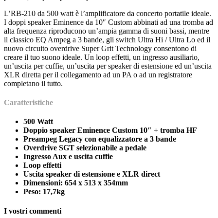
L’RB-210 da 500 watt è l’amplificatore da concerto portatile ideale.
I doppi speaker Eminence da 10″ Custom abbinati ad una tromba ad
alta frequenza riproducono un’ampia gamma di suoni bassi, mentre
il classico EQ Ampeg a 3 bande, gli switch Ultra Hi / Ultra Lo ed il
nuovo circuito overdrive Super Grit Technology consentono di
creare il tuo suono ideale. Un loop effetti, un ingresso ausiliario,
un’uscita per cuffie, un’uscita per speaker di estensione ed un’uscita
XLR diretta per il collegamento ad un PA o ad un registratore
completano il tutto.
Caratteristiche
500 Watt
Doppio speaker Eminence Custom 10″ + tromba HF
Preampeg Legacy con equalizzatore a 3 bande
Overdrive SGT selezionabile a pedale
Ingresso Aux e uscita cuffie
Loop effetti
Uscita speaker di estensione e XLR direct
Dimensioni: 654 x 513 x 354mm
Peso: 17,7kg
I vostri commenti