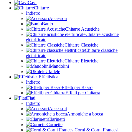
Cavi
Chitarre
Indietro
Accessori
Banjo
Chitarre Acustiche
Chitarre acustiche
elettrificate
Chitarre Classiche
Chitarre classiche
elettrificate
Chitarre Elettriche
Mandolini
Ukulele
Effettistica
Indietro
Effetti per Basso
Effetti per Chitarra
Fiati
Indietro
Accessori
Armoniche a bocca
Clarinetti
Cornette
Corni & Corni Francesi