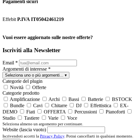
Pagamenti sicuri
Effebit
P.IVA IT05042461219
Vuoi essere aggiornato sulle nostre offerte?
Iscriviti alla Newsletter
Email
*
Argomenti di interesse
*
Seleziona uno o più argomenti...
▾
Categorie del plugin
Novità
Offerte
Categorie prodotto
Amplificazione
Archi
Bassi
Batterie
BSTOCK
Bundle
Cavi
Chitarre
DJ
Effettistica
EX-
DEMO
Fiati
OFFERTA
Percussioni
Pianoforti
Studio
Tastiere
Varie
Voce
Seleziona almeno un argomento per continuare.
Website (lascia vuoto)
Iscrivendoti accetti la
Privacy Policy
. Potrai cancellarti in qualsiasi momento.