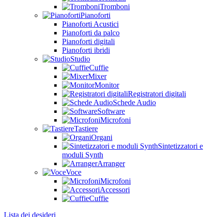
Tromboni
Pianoforti
Pianoforti Acustici
Pianoforti da palco
Pianoforti digitali
Pianoforti ibridi
Studio
Cuffie
Mixer
Monitor
Registratori digitali
Schede Audio
Software
Microfoni
Tastiere
Organi
Sintetizzatori e
moduli Synth
Arranger
Voce
Microfoni
Accessori
Cuffie
Lista dei desideri