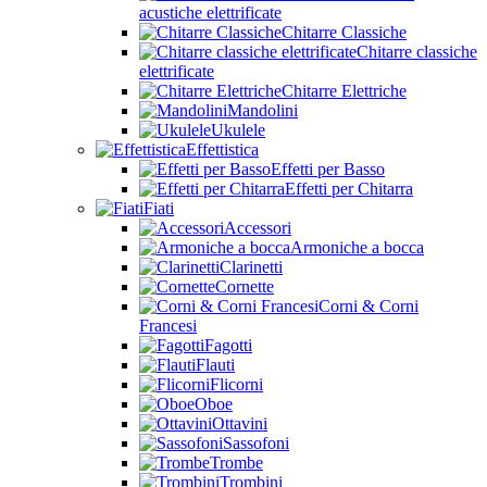
acustiche elettrificate
Chitarre Classiche
Chitarre classiche
elettrificate
Chitarre Elettriche
Mandolini
Ukulele
Effettistica
Effetti per Basso
Effetti per Chitarra
Fiati
Accessori
Armoniche a bocca
Clarinetti
Cornette
Corni & Corni
Francesi
Fagotti
Flauti
Flicorni
Oboe
Ottavini
Sassofoni
Trombe
Trombini