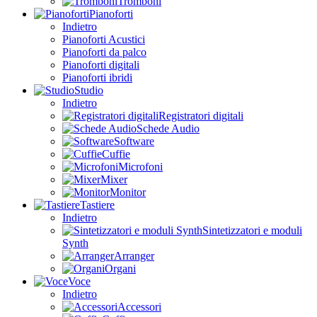
Tromboni
Pianoforti
Indietro
Pianoforti Acustici
Pianoforti da palco
Pianoforti digitali
Pianoforti ibridi
Studio
Indietro
Registratori digitali
Schede Audio
Software
Cuffie
Microfoni
Mixer
Monitor
Tastiere
Indietro
Sintetizzatori e moduli
Synth
Arranger
Organi
Voce
Indietro
Accessori