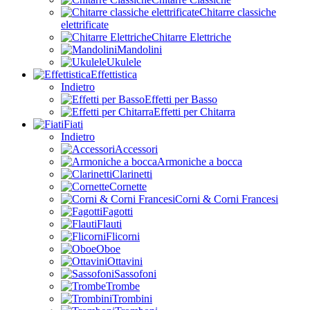
Chitarre classiche
elettrificate
Chitarre Elettriche
Mandolini
Ukulele
Effettistica
Indietro
Effetti per Basso
Effetti per Chitarra
Fiati
Indietro
Accessori
Armoniche a bocca
Clarinetti
Cornette
Corni & Corni Francesi
Fagotti
Flauti
Flicorni
Oboe
Ottavini
Sassofoni
Trombe
Trombini