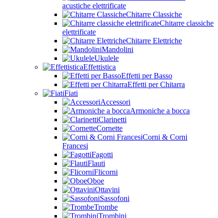
acustiche elettrificate
Chitarre Classiche
Chitarre classiche
elettrificate
Chitarre Elettriche
Mandolini
Ukulele
Effettistica
Effetti per Basso
Effetti per Chitarra
Fiati
Accessori
Armoniche a bocca
Clarinetti
Cornette
Corni & Corni
Francesi
Fagotti
Flauti
Flicorni
Oboe
Ottavini
Sassofoni
Trombe
Trombini