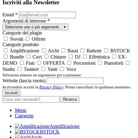
Iscriviti alla Newsletter
Email
*
Argomenti di interesse
*
Seleziona uno o più argomenti...
▾
Categorie del plugin
Novità
Offerte
Categorie prodotto
Amplificazione
Archi
Bassi
Batterie
BSTOCK
Bundle
Cavi
Chitarre
DJ
Effettistica
EX-
DEMO
Fiati
OFFERTA
Percussioni
Pianoforti
Studio
Tastiere
Varie
Voce
Seleziona almeno un argomento per continuare.
Website (lascia vuoto)
Iscrivendoti accetti la
Privacy Policy
. Potrai cancellarti in qualsiasi momento.
Iscriviti
Ricerca
Menu
Categorie
Amplificazione
BSTOCK
Archi