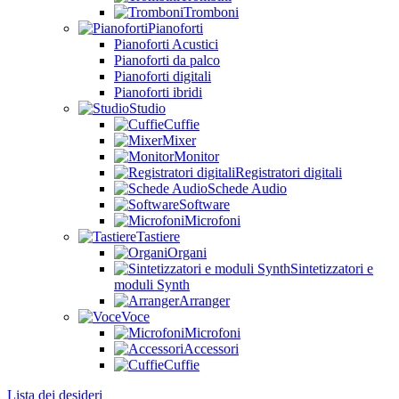
Tromboni
Pianoforti
Pianoforti Acustici
Pianoforti da palco
Pianoforti digitali
Pianoforti ibridi
Studio
Cuffie
Mixer
Monitor
Registratori digitali
Schede Audio
Software
Microfoni
Tastiere
Organi
Sintetizzatori e
moduli Synth
Arranger
Voce
Microfoni
Accessori
Cuffie
Lista dei desideri