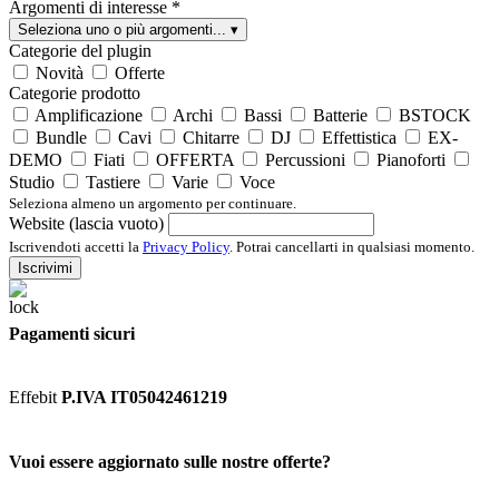
Argomenti di interesse
*
Seleziona uno o più argomenti...
▾
Categorie del plugin
Novità
Offerte
Categorie prodotto
Amplificazione
Archi
Bassi
Batterie
BSTOCK
Bundle
Cavi
Chitarre
DJ
Effettistica
EX-
DEMO
Fiati
OFFERTA
Percussioni
Pianoforti
Studio
Tastiere
Varie
Voce
Seleziona almeno un argomento per continuare.
Website (lascia vuoto)
Iscrivendoti accetti la
Privacy Policy
. Potrai cancellarti in qualsiasi momento.
Iscrivimi
Pagamenti sicuri
Effebit
P.IVA IT05042461219
Vuoi essere aggiornato sulle nostre offerte?