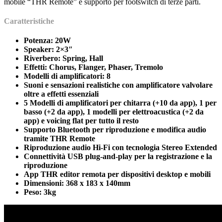
mobile “THR Remote” e supporto per footswitch di terze parti.
Caratteristiche
Potenza: 20W
Speaker: 2×3″
Riverbero: Spring, Hall
Effetti: Chorus, Flanger, Phaser, Tremolo
Modelli di amplificatori: 8
Suoni e sensazioni realistiche con amplificatore valvolare
oltre a effetti essenziali
5 Modelli di amplificatori per chitarra (+10 da app), 1 per
basso (+2 da app), 1 modelli per elettroacustica (+2 da
app) e voicing flat per tutto il resto
Supporto Bluetooth per riproduzione e modifica audio
tramite THR Remote
Riproduzione audio Hi-Fi con tecnologia Stereo Extended
Connettività USB plug-and-play per la registrazione e la
riproduzione
App THR editor remota per dispositivi desktop e mobili
Dimensioni: 368 x 183 x 140mm
Peso: 3kg