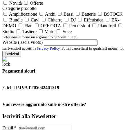
Novità
Offerte
Categorie prodotto
Amplificazione
Archi
Bassi
Batterie
BSTOCK
Bundle
Cavi
Chitarre
DJ
Effettistica
EX-
DEMO
Fiati
OFFERTA
Percussioni
Pianoforti
Studio
Tastiere
Varie
Voce
Seleziona almeno un argomento per continuare.
Website (lascia vuoto)
Iscrivendoti accetti la
Privacy Policy
. Potrai cancellarti in qualsiasi momento.
Iscrivimi
Pagamenti sicuri
Effebit
P.IVA IT05042461219
Vuoi essere aggiornato sulle nostre offerte?
Iscriviti alla Newsletter
Email
*