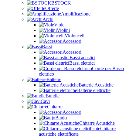
BSTOCK
Offerte
Amplificazione
Archi
Viole
Violini
Violoncelli
Accessori
Bassi
Accessori
Bassi acustici
Bassi elettrici
Corde per Basso
elettrico
Batterie
Batterie Acustiche
Batterie elettriche
Bundle
Cavi
Chitarre
Accessori
Banjo
Chitarre Acustiche
Chitarre
acustiche elettrificate