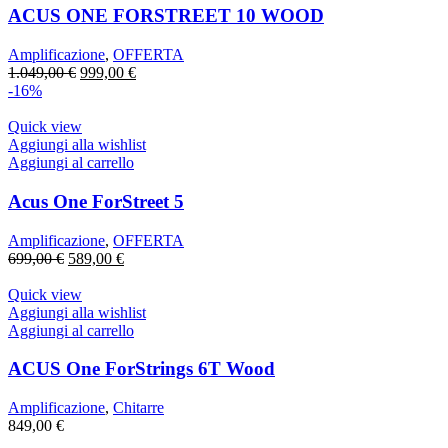
ACUS ONE FORSTREET 10 WOOD
Amplificazione
,
OFFERTA
Il
Il
1.049,00
€
999,00
€
prezzo
prezzo
-16%
originale
attuale
era:
è:
Quick view
1.049,00 €.
999,00 €.
Aggiungi alla wishlist
Aggiungi al carrello
Acus One ForStreet 5
Amplificazione
,
OFFERTA
Il
Il
699,00
€
589,00
€
prezzo
prezzo
originale
attuale
Quick view
era:
è:
Aggiungi alla wishlist
699,00 €.
589,00 €.
Aggiungi al carrello
ACUS One ForStrings 6T Wood
Amplificazione
,
Chitarre
849,00
€