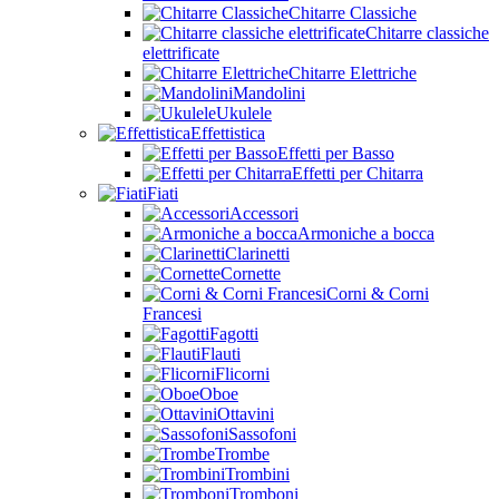
Chitarre Classiche
Chitarre classiche
elettrificate
Chitarre Elettriche
Mandolini
Ukulele
Effettistica
Effetti per Basso
Effetti per Chitarra
Fiati
Accessori
Armoniche a bocca
Clarinetti
Cornette
Corni & Corni
Francesi
Fagotti
Flauti
Flicorni
Oboe
Ottavini
Sassofoni
Trombe
Trombini
Tromboni