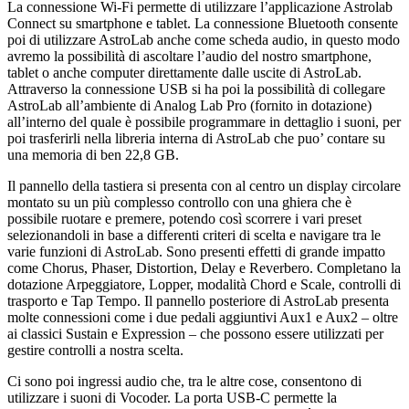
La connessione Wi-Fi permette di utilizzare l’applicazione Astrolab
Connect su smartphone e tablet. La connessione Bluetooth consente
poi di utilizzare AstroLab anche come scheda audio, in questo modo
avremo la possibilità di ascoltare l’audio del nostro smartphone,
tablet o anche computer direttamente dalle uscite di AstroLab.
Attraverso la connessione USB si ha poi la possibilità di collegare
AstroLab all’ambiente di Analog Lab Pro (fornito in dotazione)
all’interno del quale è possibile programmare in dettaglio i suoni, per
poi trasferirli nella libreria interna di AstroLab che puo’ contare su
una memoria di ben 22,8 GB.
Il pannello della tastiera si presenta con al centro un display circolare
montato su un più complesso controllo con una ghiera che è
possibile ruotare e premere, potendo così scorrere i vari preset
selezionandoli in base a differenti criteri di scelta e navigare tra le
varie funzioni di AstroLab. Sono presenti effetti di grande impatto
come Chorus, Phaser, Distortion, Delay e Reverbero. Completano la
dotazione Arpeggiatore, Lopper, modalità Chord e Scale, controlli di
trasporto e Tap Tempo. Il pannello posteriore di AstroLab presenta
molte connessioni come i due pedali aggiuntivi Aux1 e Aux2 – oltre
ai classici Sustain e Expression – che possono essere utilizzati per
gestire controlli a nostra scelta.
Ci sono poi ingressi audio che, tra le altre cose, consentono di
utilizzare i suoni di Vocoder. La porta USB-C permette la