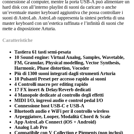
connessione al computer, mentre la porta USB-A può alimentare un
hard disk con all’interno playlist di suoni da caricare o anche
un’eventuale master keyboard aggiuntiva che possa controllare i
suoni di AstroLab. AstroLab rappresenta la sintesi perfetta di una
master keyboard con un’estetica raffinata e l’infinità di suoni che
mette a disposizione Arturia.
Caratteristiche
Tastiera 61 tasti semi-pesata
10 Sound engine: Virtual Analog, Samples, Wavetable,
FM, Granular, Physical modelling, Vector Synthesis,
Harmonic, Phase distortion, Vocoder
Più di 1300 suoni integrati dagli strumenti Arturia
10 Pulsanti Preset per accesso rapido ai suoni
4 Controlli macro per editing rapido
17 FX insert & Delay/Reverb dedicati
4 Manopole dedicate al controllo degli effetti
MIDI I/O, ingressi audio e control pedal I/O
Connessione host USB-C e USB-A
Bluetooth audio e WiFi per il controllo wireless
Arpeggiatore, Looper, Modalità Chord & Scale
App AstroLab Connect (iOS + Android)
Analog Lab Pro
Compatibile con V Collection e Pigments (non inclusi)