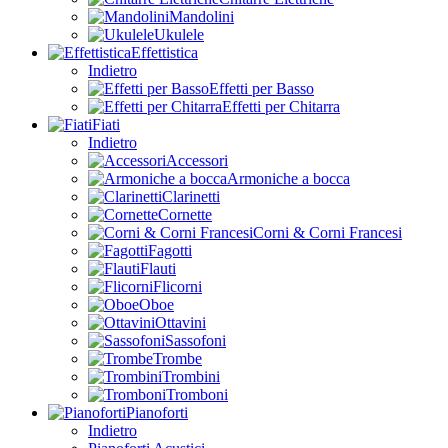
Mandolini
Ukulele
Effettistica
Indietro
Effetti per Basso
Effetti per Chitarra
Fiati
Indietro
Accessori
Armoniche a bocca
Clarinetti
Cornette
Corni & Corni Francesi
Fagotti
Flauti
Flicorni
Oboe
Ottavini
Sassofoni
Trombe
Trombini
Tromboni
Pianoforti
Indietro