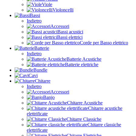
Viole
Violoncelli
Bassi
Indietro
Accessori
Bassi acustici
Bassi elettrici
Corde per Basso elettrico
Batterie
Indietro
Batterie Acustiche
Batterie elettriche
Bundle
Cavi
Chitarre
Indietro
Accessori
Banjo
Chitarre Acustiche
Chitarre acustiche
elettrificate
Chitarre Classiche
Chitarre classiche
elettrificate
Chitarre Elettriche