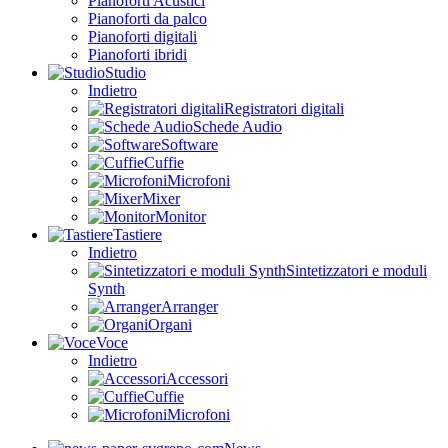
Pianoforti Acustici
Pianoforti da palco
Pianoforti digitali
Pianoforti ibridi
Studio
Indietro
Registratori digitali
Schede Audio
Software
Cuffie
Microfoni
Mixer
Monitor
Tastiere
Indietro
Sintetizzatori e moduli
Synth
Arranger
Organi
Voce
Indietro
Accessori
Cuffie
Microfoni