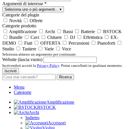
Argomenti di interesse
*
Seleziona uno o più argomenti...
▾
Categorie del plugin
Novità
Offerte
Categorie prodotto
Amplificazione
Archi
Bassi
Batterie
BSTOCK
Bundle
Cavi
Chitarre
DJ
Effettistica
EX-
DEMO
Fiati
OFFERTA
Percussioni
Pianoforti
Studio
Tastiere
Varie
Voce
Seleziona almeno un argomento per continuare.
Website (lascia vuoto)
Iscrivendoti accetti la
Privacy Policy
. Potrai cancellarti in qualsiasi momento.
Iscriviti
Ricerca
Menu
Categorie
Amplificazione
BSTOCK
Archi
Indietro
Accessori
Violini