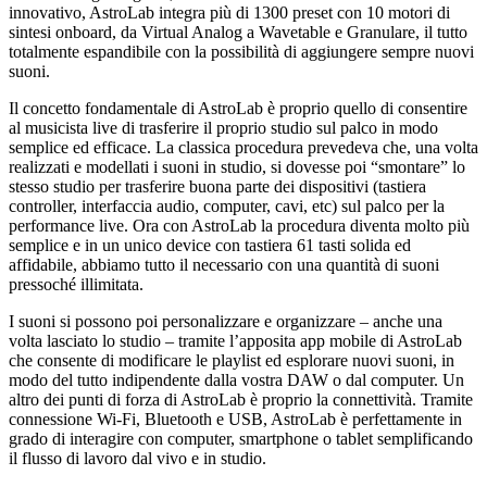
innovativo, AstroLab integra più di 1300 preset con 10 motori di
sintesi onboard, da Virtual Analog a Wavetable e Granulare, il tutto
totalmente espandibile con la possibilità di aggiungere sempre nuovi
suoni.
Il concetto fondamentale di AstroLab è proprio quello di consentire
al musicista live di trasferire il proprio studio sul palco in modo
semplice ed efficace. La classica procedura prevedeva che, una volta
realizzati e modellati i suoni in studio, si dovesse poi “smontare” lo
stesso studio per trasferire buona parte dei dispositivi (tastiera
controller, interfaccia audio, computer, cavi, etc) sul palco per la
performance live. Ora con AstroLab la procedura diventa molto più
semplice e in un unico device con tastiera 61 tasti solida ed
affidabile, abbiamo tutto il necessario con una quantità di suoni
pressoché illimitata.
I suoni si possono poi personalizzare e organizzare – anche una
volta lasciato lo studio – tramite l’apposita app mobile di AstroLab
che consente di modificare le playlist ed esplorare nuovi suoni, in
modo del tutto indipendente dalla vostra DAW o dal computer. Un
altro dei punti di forza di AstroLab è proprio la connettività. Tramite
connessione Wi-Fi, Bluetooth e USB, AstroLab è perfettamente in
grado di interagire con computer, smartphone o tablet semplificando
il flusso di lavoro dal vivo e in studio.