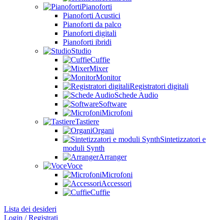
Pianoforti
Pianoforti Acustici
Pianoforti da palco
Pianoforti digitali
Pianoforti ibridi
Studio
Cuffie
Mixer
Monitor
Registratori digitali
Schede Audio
Software
Microfoni
Tastiere
Organi
Sintetizzatori e
moduli Synth
Arranger
Voce
Microfoni
Accessori
Cuffie
Lista dei desideri
Login / Registrati