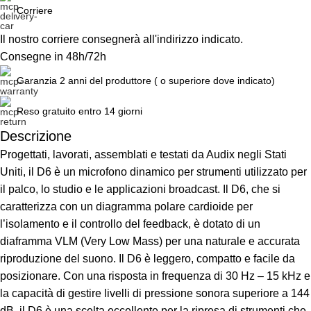
Corriere
Il nostro corriere consegnerà all'indirizzo indicato.
Consegne in 48h/72h
Garanzia 2 anni del produttore ( o superiore dove indicato)
Reso gratuito entro 14 giorni
Descrizione
Progettati, lavorati, assemblati e testati da Audix negli Stati
Unbeatable offers
Black Friday Blowout!
Uniti, il D6 è un microfono dinamico per strumenti utilizzato per
il palco, lo studio e le applicazioni broadcast. Il D6, che si
caratterizza con un diagramma polare cardioide per
l’isolamento e il controllo del feedback, è dotato di un
diaframma VLM (Very Low Mass) per una naturale e accurata
riproduzione del suono. Il D6 è leggero, compatto e facile da
posizionare. Con una risposta in frequenza di 30 Hz – 15 kHz e
la capacità di gestire livelli di pressione sonora superiore a 144
dB, il D6 è una scelta eccellente per la ripresa di strumenti che