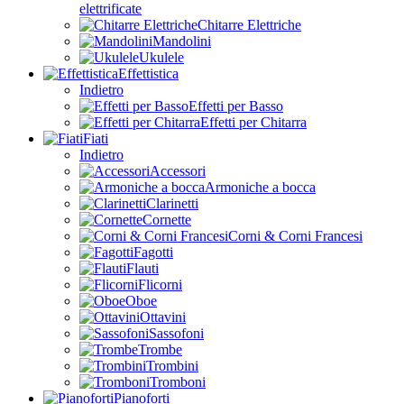
elettrificate
Chitarre Elettriche
Mandolini
Ukulele
Effettistica
Indietro
Effetti per Basso
Effetti per Chitarra
Fiati
Indietro
Accessori
Armoniche a bocca
Clarinetti
Cornette
Corni & Corni Francesi
Fagotti
Flauti
Flicorni
Oboe
Ottavini
Sassofoni
Trombe
Trombini
Tromboni
Pianoforti