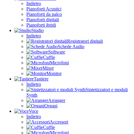
Indietro
Pianoforti Acustici
Pianoforti da palco
Pianoforti digitali
Pianoforti ibridi
Studio
Indietro
Registratori digitali
Schede Audio
Software
Cuffie
Microfoni
Mixer
Monitor
Tastiere
Indietro
Sintetizzatori e moduli
Synth
Arranger
Organi
Voce
Indietro
Accessori
Cuffie
Microfoni