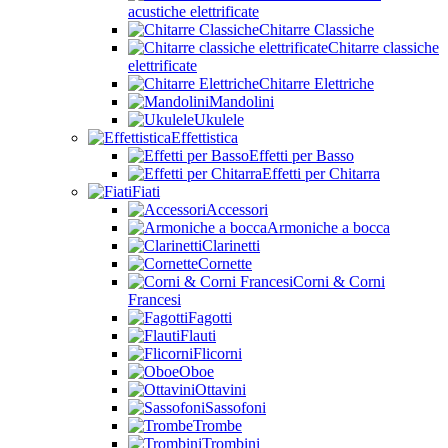
acustiche elettrificate
Chitarre Classiche
Chitarre classiche
elettrificate
Chitarre Elettriche
Mandolini
Ukulele
Effettistica
Effetti per Basso
Effetti per Chitarra
Fiati
Accessori
Armoniche a bocca
Clarinetti
Cornette
Corni & Corni
Francesi
Fagotti
Flauti
Flicorni
Oboe
Ottavini
Sassofoni
Trombe
Trombini