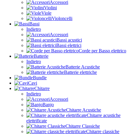
Accessori
Violini
Viole
Violoncelli
Bassi
Indietro
Accessori
Bassi acustici
Bassi elettrici
Corde per Basso elettrico
Batterie
Indietro
Batterie Acustiche
Batterie elettriche
Bundle
Cavi
Chitarre
Indietro
Accessori
Banjo
Chitarre Acustiche
Chitarre acustiche
elettrificate
Chitarre Classiche
Chitarre classiche