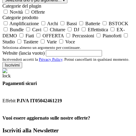
Seleziona uno o più argomenti...
▾
Categorie del plugin
Novità
Offerte
Categorie prodotto
Amplificazione
Archi
Bassi
Batterie
BSTOCK
Bundle
Cavi
Chitarre
DJ
Effettistica
EX-
DEMO
Fiati
OFFERTA
Percussioni
Pianoforti
Studio
Tastiere
Varie
Voce
Seleziona almeno un argomento per continuare.
Website (lascia vuoto)
Iscrivendoti accetti la
Privacy Policy
. Potrai cancellarti in qualsiasi momento.
Iscrivimi
Pagamenti sicuri
Effebit
P.IVA IT05042461219
Vuoi essere aggiornato sulle nostre offerte?
Iscriviti alla Newsletter