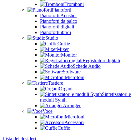
Tromboni
Pianoforti
Pianoforti Acustici
Pianoforti da palco
Pianoforti digitali
Pianoforti ibridi
Studio
Cuffie
Mixer
Monitor
Registratori digitali
Schede Audio
Software
Microfoni
Tastiere
Organi
Sintetizzatori e
moduli Synth
Arranger
Voce
Microfoni
Accessori
Cuffie
Lista dei desideri