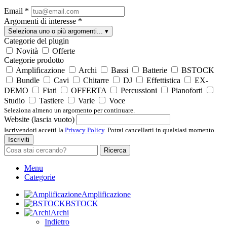
Email
*
Argomenti di interesse
*
Seleziona uno o più argomenti...
▾
Categorie del plugin
Novità
Offerte
Categorie prodotto
Amplificazione
Archi
Bassi
Batterie
BSTOCK
Bundle
Cavi
Chitarre
DJ
Effettistica
EX-
DEMO
Fiati
OFFERTA
Percussioni
Pianoforti
Studio
Tastiere
Varie
Voce
Seleziona almeno un argomento per continuare.
Website (lascia vuoto)
Iscrivendoti accetti la
Privacy Policy
. Potrai cancellarti in qualsiasi momento.
Iscriviti
Ricerca
Menu
Categorie
Amplificazione
BSTOCK
Archi
Indietro