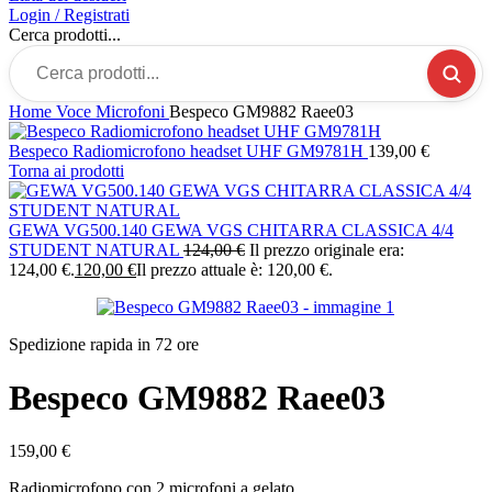
Login / Registrati
Cerca prodotti...
Home
Voce
Microfoni
Bespeco GM9882 Raee03
Bespeco Radiomicrofono headset UHF GM9781H
139,00
€
Torna ai prodotti
GEWA VG500.140 GEWA VGS CHITARRA CLASSICA 4/4
STUDENT NATURAL
124,00
€
Il prezzo originale era:
124,00 €.
120,00
€
Il prezzo attuale è: 120,00 €.
Spedizione rapida in 72 ore
Bespeco GM9882 Raee03
159,00
€
Radiomicrofono con 2 microfoni a gelato