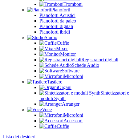
Tromboni
Pianoforti
Pianoforti Acustici
Pianoforti da palco
Pianoforti digitali
Pianoforti ibridi
Studio
Cuffie
Mixer
Monitor
Registratori digitali
Schede Audio
Software
Microfoni
Tastiere
Organi
Sintetizzatori e
moduli Synth
Arranger
Voce
Microfoni
Accessori
Cuffie
Lista dei desideri