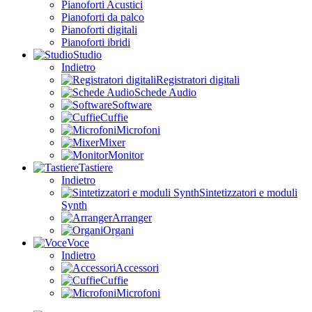
Pianoforti Acustici
Pianoforti da palco
Pianoforti digitali
Pianoforti ibridi
Studio
Indietro
Registratori digitali
Schede Audio
Software
Cuffie
Microfoni
Mixer
Monitor
Tastiere
Indietro
Sintetizzatori e moduli
Synth
Arranger
Organi
Voce
Indietro
Accessori
Cuffie
Microfoni