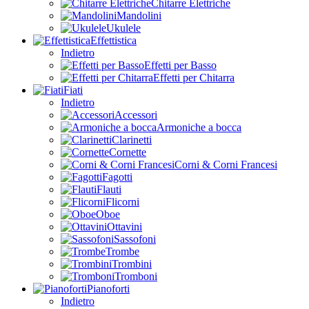
Chitarre Elettriche
Mandolini
Ukulele
Effettistica
Indietro
Effetti per Basso
Effetti per Chitarra
Fiati
Indietro
Accessori
Armoniche a bocca
Clarinetti
Cornette
Corni & Corni Francesi
Fagotti
Flauti
Flicorni
Oboe
Ottavini
Sassofoni
Trombe
Trombini
Tromboni
Pianoforti
Indietro