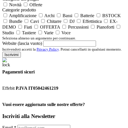
Novità
Offerte
Categorie prodotto
Amplificazione
Archi
Bassi
Batterie
BSTOCK
Bundle
Cavi
Chitarre
DJ
Effettistica
EX-
DEMO
Fiati
OFFERTA
Percussioni
Pianoforti
Studio
Tastiere
Varie
Voce
Seleziona almeno un argomento per continuare.
Website (lascia vuoto)
Iscrivendoti accetti la
Privacy Policy
. Potrai cancellarti in qualsiasi momento.
Iscrivimi
Pagamenti sicuri
Effebit
P.IVA IT05042461219
Vuoi essere aggiornato sulle nostre offerte?
Iscriviti alla Newsletter
Email
*