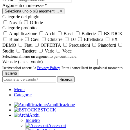
Argomenti di interesse
*
Seleziona uno o più argomenti...
▾
Categorie del plugin
Novità
Offerte
Categorie prodotto
Amplificazione
Archi
Bassi
Batterie
BSTOCK
Bundle
Cavi
Chitarre
DJ
Effettistica
EX-
DEMO
Fiati
OFFERTA
Percussioni
Pianoforti
Studio
Tastiere
Varie
Voce
Seleziona almeno un argomento per continuare.
Website (lascia vuoto)
Iscrivendoti accetti la
Privacy Policy
. Potrai cancellarti in qualsiasi momento.
Iscriviti
Ricerca
Menu
Categorie
Amplificazione
BSTOCK
Archi
Indietro
Accessori