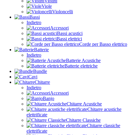
Violini
Viole
Violoncelli
Bassi
Indietro
Accessori
Bassi acustici
Bassi elettrici
Corde per Basso elettrico
Batterie
Indietro
Batterie Acustiche
Batterie elettriche
Bundle
Cavi
Chitarre
Indietro
Accessori
Banjo
Chitarre Acustiche
Chitarre acustiche
elettrificate
Chitarre Classiche
Chitarre classiche
elettrificate