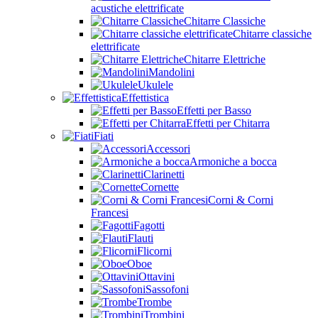
acustiche elettrificate
Chitarre Classiche
Chitarre classiche
elettrificate
Chitarre Elettriche
Mandolini
Ukulele
Effettistica
Effetti per Basso
Effetti per Chitarra
Fiati
Accessori
Armoniche a bocca
Clarinetti
Cornette
Corni & Corni
Francesi
Fagotti
Flauti
Flicorni
Oboe
Ottavini
Sassofoni
Trombe
Trombini