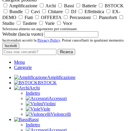
Amplificazione
Archi
Bassi
Batterie
BSTOCK
Bundle
Cavi
Chitarre
DJ
Effettistica
EX-
DEMO
Fiati
OFFERTA
Percussioni
Pianoforti
Studio
Tastiere
Varie
Voce
Seleziona almeno un argomento per continuare.
Website (lascia vuoto)
Iscrivendoti accetti la
Privacy Policy
. Potrai cancellarti in qualsiasi momento.
Iscriviti
Ricerca
Menu
Categorie
Amplificazione
BSTOCK
Archi
Indietro
Accessori
Violini
Viole
Violoncelli
Bassi
Indietro
Accessori