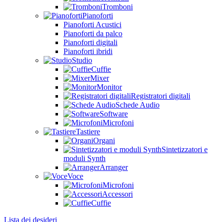
Tromboni
Pianoforti
Pianoforti Acustici
Pianoforti da palco
Pianoforti digitali
Pianoforti ibridi
Studio
Cuffie
Mixer
Monitor
Registratori digitali
Schede Audio
Software
Microfoni
Tastiere
Organi
Sintetizzatori e
moduli Synth
Arranger
Voce
Microfoni
Accessori
Cuffie
Lista dei desideri