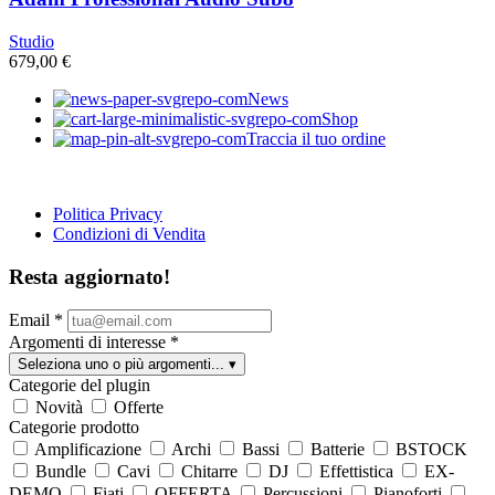
Studio
679,00
€
News
Shop
Traccia il tuo ordine
Politica Privacy
Condizioni di Vendita
Resta aggiornato!
Email
*
Argomenti di interesse
*
Seleziona uno o più argomenti...
▾
Categorie del plugin
Novità
Offerte
Categorie prodotto
Amplificazione
Archi
Bassi
Batterie
BSTOCK
Bundle
Cavi
Chitarre
DJ
Effettistica
EX-
DEMO
Fiati
OFFERTA
Percussioni
Pianoforti