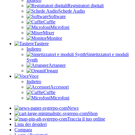
Indietro
Registratori digitali
Schede Audio
Software
Cuffie
Microfoni
Mixer
Monitor
Tastiere
Indietro
Sintetizzatori e moduli
Synth
Arranger
Organi
Voce
Indietro
Accessori
Cuffie
Microfoni
News
Shop
Traccia il tuo ordine
Lista dei desideri
Compara