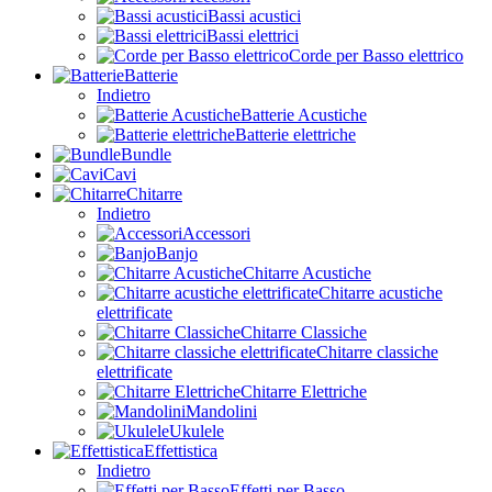
Bassi acustici
Bassi elettrici
Corde per Basso elettrico
Batterie
Indietro
Batterie Acustiche
Batterie elettriche
Bundle
Cavi
Chitarre
Indietro
Accessori
Banjo
Chitarre Acustiche
Chitarre acustiche
elettrificate
Chitarre Classiche
Chitarre classiche
elettrificate
Chitarre Elettriche
Mandolini
Ukulele
Effettistica
Indietro
Effetti per Basso