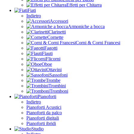
Effetti per Chitarra
Fiati
Indietro
Accessori
Armoniche a bocca
Clarinetti
Cornette
Corni & Corni Francesi
Fagotti
Flauti
Flicorni
Oboe
Ottavini
Sassofoni
Trombe
Trombini
Tromboni
Pianoforti
Indietro
Pianoforti Acustici
Pianoforti da palco
Pianoforti digitali
Pianoforti ibridi
Studio