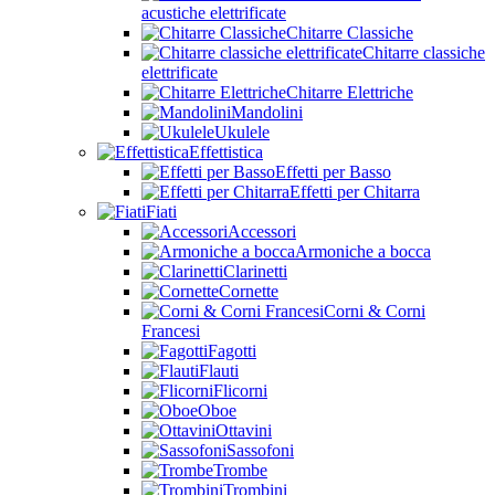
acustiche elettrificate
Chitarre Classiche
Chitarre classiche
elettrificate
Chitarre Elettriche
Mandolini
Ukulele
Effettistica
Effetti per Basso
Effetti per Chitarra
Fiati
Accessori
Armoniche a bocca
Clarinetti
Cornette
Corni & Corni
Francesi
Fagotti
Flauti
Flicorni
Oboe
Ottavini
Sassofoni
Trombe
Trombini