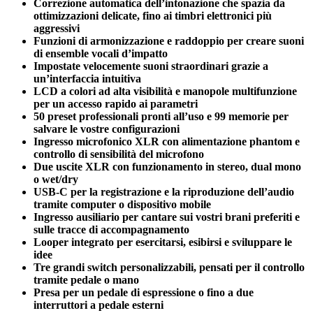
Correzione automatica dell’intonazione che spazia da
ottimizzazioni delicate, fino ai timbri elettronici più
aggressivi
Funzioni di armonizzazione e raddoppio per creare suoni
di ensemble vocali d’impatto
Impostate velocemente suoni straordinari grazie a
un’interfaccia intuitiva
LCD a colori ad alta visibilità e manopole multifunzione
per un accesso rapido ai parametri
50 preset professionali pronti all’uso e 99 memorie per
salvare le vostre configurazioni
Ingresso microfonico XLR con alimentazione phantom e
controllo di sensibilità del microfono
Due uscite XLR con funzionamento in stereo, dual mono
o wet/dry
USB-C per la registrazione e la riproduzione dell’audio
tramite computer o dispositivo mobile
Ingresso ausiliario per cantare sui vostri brani preferiti e
sulle tracce di accompagnamento
Looper integrato per esercitarsi, esibirsi e sviluppare le
idee
Tre grandi switch personalizzabili, pensati per il controllo
tramite pedale o mano
Presa per un pedale di espressione o fino a due
interruttori a pedale esterni