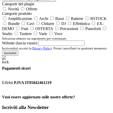
Categorie del plugin
Novità
Offerte
Categorie prodotto
Amplificazione
Archi
Bassi
Batterie
BSTOCK
Bundle
Cavi
Chitarre
DJ
Effettistica
EX-
DEMO
Fiati
OFFERTA
Percussioni
Pianoforti
Studio
Tastiere
Varie
Voce
Seleziona almeno un argomento per continuare.
Website (lascia vuoto)
Iscrivendoti accetti la
Privacy Policy
. Potrai cancellarti in qualsiasi momento.
Iscrivimi
Pagamenti sicuri
Effebit
P.IVA IT05042461219
Vuoi essere aggiornato sulle nostre offerte?
Iscriviti alla Newsletter