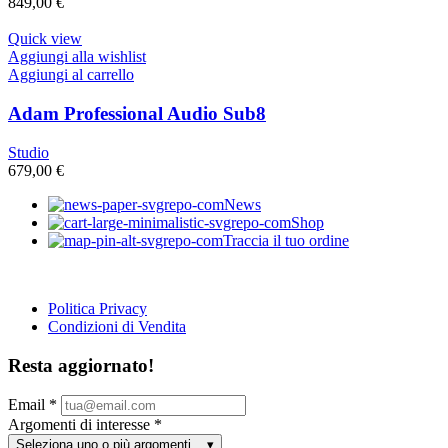
849,00
€
Quick view
Aggiungi alla wishlist
Aggiungi al carrello
Adam Professional Audio Sub8
Studio
679,00
€
News
Shop
Traccia il tuo ordine
Politica Privacy
Condizioni di Vendita
Resta aggiornato!
Email
*
Argomenti di interesse
*
Seleziona uno o più argomenti...
▾