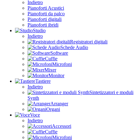
Indietro
Pianoforti Acustici
Pianoforti da palco
Pianoforti digitali
Pianoforti ibridi
Studio
Indietro
Registratori digitali
Schede Audio
Software
Cuffie
Microfoni
Mixer
Monitor
Tastiere
Indietro
Sintetizzatori e moduli
Synth
Arranger
Organi
Voce
Indietro
Accessori
Cuffie
Microfoni