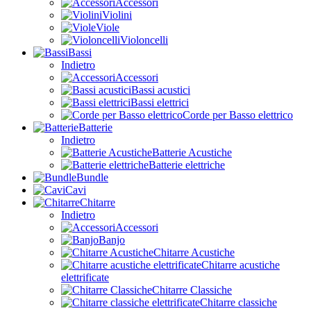
Accessori
Violini
Viole
Violoncelli
Bassi
Indietro
Accessori
Bassi acustici
Bassi elettrici
Corde per Basso elettrico
Batterie
Indietro
Batterie Acustiche
Batterie elettriche
Bundle
Cavi
Chitarre
Indietro
Accessori
Banjo
Chitarre Acustiche
Chitarre acustiche
elettrificate
Chitarre Classiche
Chitarre classiche