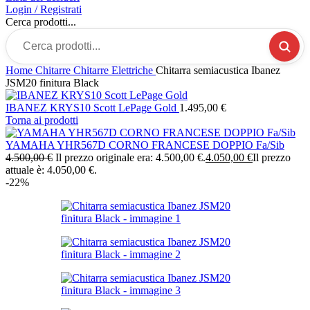
Login / Registrati
Cerca prodotti...
Home
Chitarre
Chitarre Elettriche
Chitarra semiacustica Ibanez
JSM20 finitura Black
IBANEZ KRYS10 Scott LePage Gold
1.495,00
€
Torna ai prodotti
YAMAHA YHR567D CORNO FRANCESE DOPPIO Fa/Sib
4.500,00
€
Il prezzo originale era: 4.500,00 €.
4.050,00
€
Il prezzo
attuale è: 4.050,00 €.
-22%