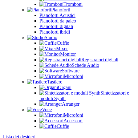
Tromboni
Pianoforti
Pianoforti Acustici
Pianoforti da palco
Pianoforti digitali
Pianoforti ibridi
Studio
Cuffie
Mixer
Monitor
Registratori digitali
Schede Audio
Software
Microfoni
Tastiere
Organi
Sintetizzatori e
moduli Synth
Arranger
Voce
Microfoni
Accessori
Cuffie
Lista dei desideri