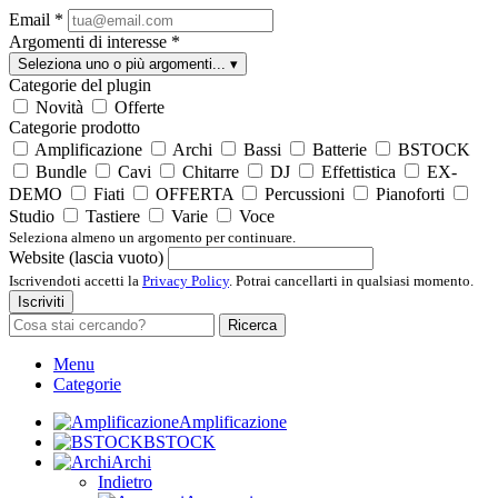
Email
*
Argomenti di interesse
*
Seleziona uno o più argomenti...
▾
Categorie del plugin
Novità
Offerte
Categorie prodotto
Amplificazione
Archi
Bassi
Batterie
BSTOCK
Bundle
Cavi
Chitarre
DJ
Effettistica
EX-
DEMO
Fiati
OFFERTA
Percussioni
Pianoforti
Studio
Tastiere
Varie
Voce
Seleziona almeno un argomento per continuare.
Website (lascia vuoto)
Iscrivendoti accetti la
Privacy Policy
. Potrai cancellarti in qualsiasi momento.
Iscriviti
Ricerca
Menu
Categorie
Amplificazione
BSTOCK
Archi
Indietro