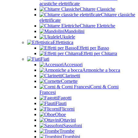
acustiche elettrificate
Chitarre Classiche
Chitarre classiche
elettrificate
Chitarre Elettriche
Mandolini
Ukulele
Effettistica
Effetti per Basso
Effetti per Chitarra
Fiati
Accessori
Armoniche a bocca
Clarinetti
Cornette
Corni & Corni
Francesi
Fagotti
Flauti
Flicorni
Oboe
Ottavini
Sassofoni
Trombe
Trombini