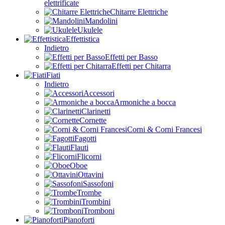
elettrificate
Chitarre Elettriche
Mandolini
Ukulele
Effettistica
Indietro
Effetti per Basso
Effetti per Chitarra
Fiati
Indietro
Accessori
Armoniche a bocca
Clarinetti
Cornette
Corni & Corni Francesi
Fagotti
Flauti
Flicorni
Oboe
Ottavini
Sassofoni
Trombe
Trombini
Tromboni
Pianoforti