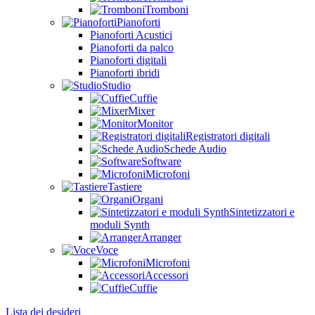
Tromboni
Pianoforti
Pianoforti Acustici
Pianoforti da palco
Pianoforti digitali
Pianoforti ibridi
Studio
Cuffie
Mixer
Monitor
Registratori digitali
Schede Audio
Software
Microfoni
Tastiere
Organi
Sintetizzatori e
moduli Synth
Arranger
Voce
Microfoni
Accessori
Cuffie
Lista dei desideri