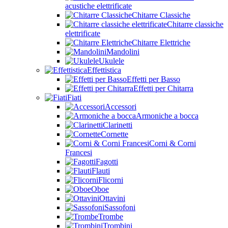
acustiche elettrificate
Chitarre Classiche
Chitarre classiche
elettrificate
Chitarre Elettriche
Mandolini
Ukulele
Effettistica
Effetti per Basso
Effetti per Chitarra
Fiati
Accessori
Armoniche a bocca
Clarinetti
Cornette
Corni & Corni
Francesi
Fagotti
Flauti
Flicorni
Oboe
Ottavini
Sassofoni
Trombe
Trombini