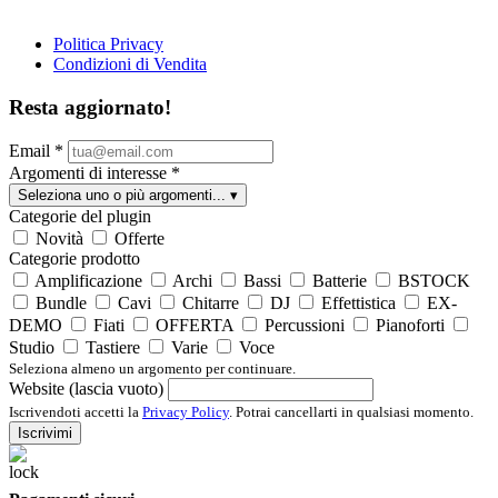
Politica Privacy
Condizioni di Vendita
Resta aggiornato!
Email
*
Argomenti di interesse
*
Seleziona uno o più argomenti...
▾
Categorie del plugin
Novità
Offerte
Categorie prodotto
Amplificazione
Archi
Bassi
Batterie
BSTOCK
Bundle
Cavi
Chitarre
DJ
Effettistica
EX-
DEMO
Fiati
OFFERTA
Percussioni
Pianoforti
Studio
Tastiere
Varie
Voce
Seleziona almeno un argomento per continuare.
Website (lascia vuoto)
Iscrivendoti accetti la
Privacy Policy
. Potrai cancellarti in qualsiasi momento.
Iscrivimi