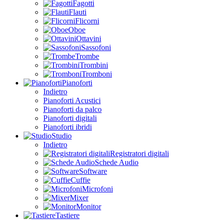
Fagotti
Flauti
Flicorni
Oboe
Ottavini
Sassofoni
Trombe
Trombini
Tromboni
Pianoforti
Indietro
Pianoforti Acustici
Pianoforti da palco
Pianoforti digitali
Pianoforti ibridi
Studio
Indietro
Registratori digitali
Schede Audio
Software
Cuffie
Microfoni
Mixer
Monitor
Tastiere