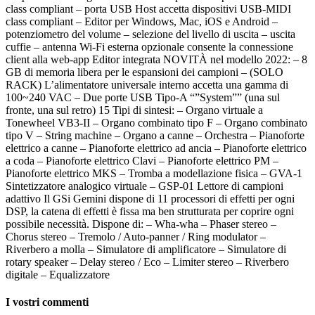
class compliant – porta USB Host accetta dispositivi USB-MIDI
class compliant – Editor per Windows, Mac, iOS e Android –
potenziometro del volume – selezione del livello di uscita – uscita
cuffie – antenna Wi-Fi esterna opzionale consente la connessione
client alla web-app Editor integrata NOVITÀ nel modello 2022: – 8
GB di memoria libera per le espansioni dei campioni – (SOLO
RACK) L’alimentatore universale interno accetta una gamma di
100~240 VAC – Due porte USB Tipo-A “”System”” (una sul
fronte, una sul retro) 15 Tipi di sintesi: – Organo virtuale a
Tonewheel VB3-II – Organo combinato tipo F – Organo combinato
tipo V – String machine – Organo a canne – Orchestra – Pianoforte
elettrico a canne – Pianoforte elettrico ad ancia – Pianoforte elettrico
a coda – Pianoforte elettrico Clavi – Pianoforte elettrico PM –
Pianoforte elettrico MKS – Tromba a modellazione fisica – GVA-1
Sintetizzatore analogico virtuale – GSP-01 Lettore di campioni
adattivo Il GSi Gemini dispone di 11 processori di effetti per ogni
DSP, la catena di effetti è fissa ma ben strutturata per coprire ogni
possibile necessità. Dispone di: – Wha-wha – Phaser stereo –
Chorus stereo – Tremolo / Auto-panner / Ring modulator –
Riverbero a molla – Simulatore di amplificatore – Simulatore di
rotary speaker – Delay stereo / Eco – Limiter stereo – Riverbero
digitale – Equalizzatore
I vostri commenti