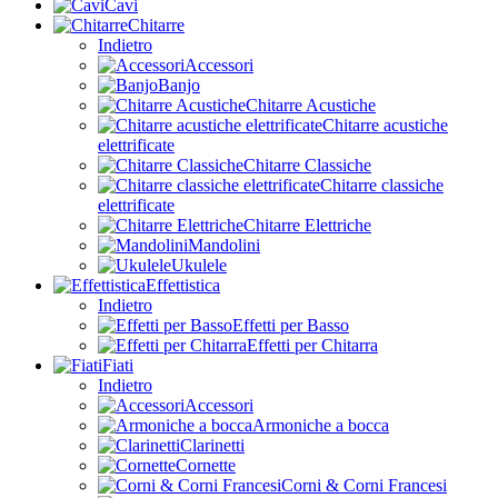
Cavi
Chitarre
Indietro
Accessori
Banjo
Chitarre Acustiche
Chitarre acustiche
elettrificate
Chitarre Classiche
Chitarre classiche
elettrificate
Chitarre Elettriche
Mandolini
Ukulele
Effettistica
Indietro
Effetti per Basso
Effetti per Chitarra
Fiati
Indietro
Accessori
Armoniche a bocca
Clarinetti
Cornette
Corni & Corni Francesi