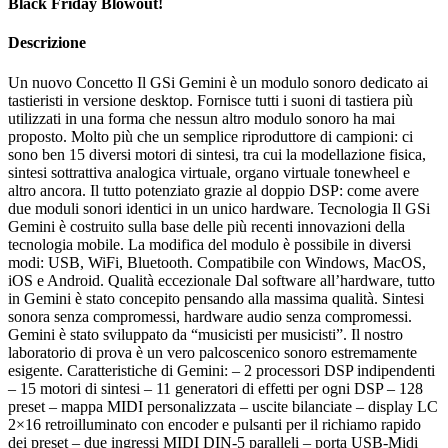
Black Friday Blowout!
Descrizione
Un nuovo Concetto Il GSi Gemini è un modulo sonoro dedicato ai
tastieristi in versione desktop. Fornisce tutti i suoni di tastiera più
utilizzati in una forma che nessun altro modulo sonoro ha mai
proposto. Molto più che un semplice riproduttore di campioni: ci
sono ben 15 diversi motori di sintesi, tra cui la modellazione fisica,
sintesi sottrattiva analogica virtuale, organo virtuale tonewheel e
altro ancora. Il tutto potenziato grazie al doppio DSP: come avere
due moduli sonori identici in un unico hardware. Tecnologia Il GSi
Gemini è costruito sulla base delle più recenti innovazioni della
tecnologia mobile. La modifica del modulo è possibile in diversi
modi: USB, WiFi, Bluetooth. Compatibile con Windows, MacOS,
iOS e Android. Qualità eccezionale Dal software all’hardware, tutto
in Gemini è stato concepito pensando alla massima qualità. Sintesi
sonora senza compromessi, hardware audio senza compromessi.
Gemini è stato sviluppato da “musicisti per musicisti”. Il nostro
laboratorio di prova è un vero palcoscenico sonoro estremamente
esigente. Caratteristiche di Gemini: – 2 processori DSP indipendenti
– 15 motori di sintesi – 11 generatori di effetti per ogni DSP – 128
preset – mappa MIDI personalizzata – uscite bilanciate – display LC
2×16 retroilluminato con encoder e pulsanti per il richiamo rapido
dei preset – due ingressi MIDI DIN-5 paralleli – porta USB-Midi