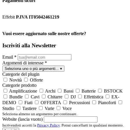
Pagamenti sicuri
Effebit
P.IVA IT05042461219
Vuoi essere aggiornato sulle nostre offerte?
Iscriviti alla Newsletter
Email
*
Argomenti di interesse
*
Seleziona uno o più argomenti...
▾
Categorie del plugin
Novità
Offerte
Categorie prodotto
Amplificazione
Archi
Bassi
Batterie
BSTOCK
Bundle
Cavi
Chitarre
DJ
Effettistica
EX-
DEMO
Fiati
OFFERTA
Percussioni
Pianoforti
Studio
Tastiere
Varie
Voce
Seleziona almeno un argomento per continuare.
Website (lascia vuoto)
Iscrivendoti accetti la
Privacy Policy
. Potrai cancellarti in qualsiasi momento.