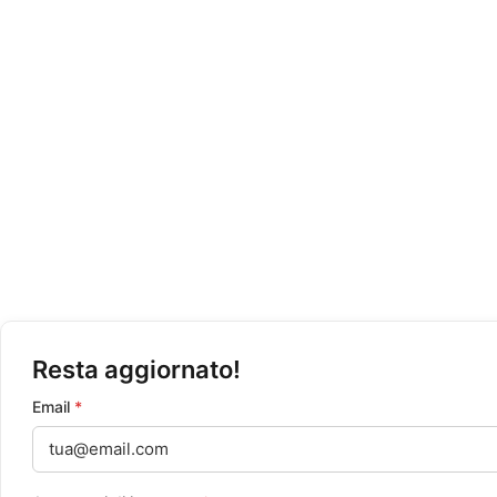
News
Shop
Traccia il tuo ordine
Politica Privacy
Condizioni di Vendita
Resta aggiornato!
Email
*