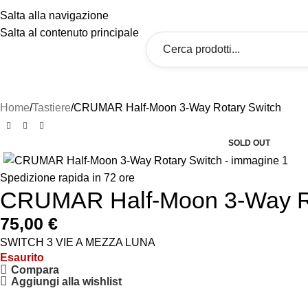
raccia il tuo ordine
Salta alla navigazione
Salta al contenuto principale
Home
News
Shop
Categorie
Home
Tastiere
CRUMAR Half-Moon 3-Way Rotary Switch
SOLD OUT
Spedizione rapida in 72 ore
CRUMAR Half-Moon 3-Way Ro
75,00
€
SWITCH 3 VIE A MEZZA LUNA
Esaurito
Compara
Aggiungi alla wishlist