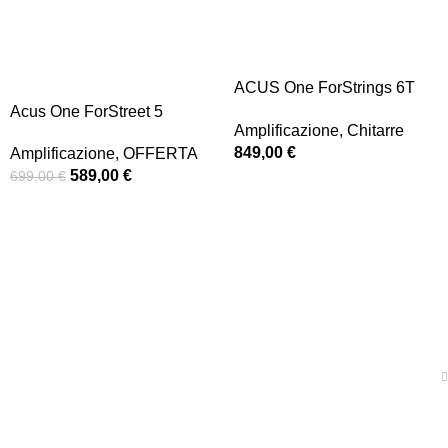
-16%
ACUS One ForStrings 6T
Wood
Acus One ForStreet 5
Amplificazione
,
Chitarre
849,00
€
Amplificazione
,
OFFERTA
589,00
€
699,00
€