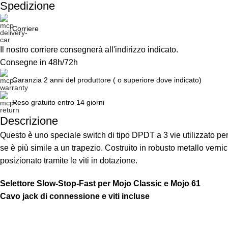
Spedizione
Corriere
Il nostro corriere consegnerà all'indirizzo indicato.
Consegne in 48h/72h
Garanzia 2 anni del produttore ( o superiore dove indicato)
Reso gratuito entro 14 giorni
Descrizione
Unbeatable offers
Questo è uno speciale switch di tipo DPDT a 3 vie utilizzato pe
Black Friday Blowout!
se è più simile a un trapezio. Costruito in robusto metallo vern
posizionato tramite le viti in dotazione.
Selettore Slow-Stop-Fast per Mojo Classic e Mojo 61
Cavo jack di connessione e viti incluse