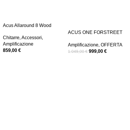
-5%
Acus Allaround 8 Wood
ACUS ONE FORSTREET
Chitarre
,
Accessori
,
10 WOOD
Amplificazione
Amplificazione
,
OFFERTA
859,00
€
999,00
€
1.049,00
€