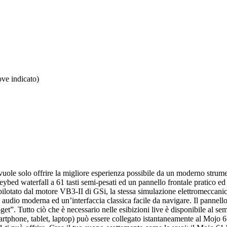
ove indicato)
uole solo offrire la migliore esperienza possibile da un moderno strumen
ybed waterfall a 61 tasti semi-pesati ed un pannello frontale pratico ed i
pilotato dal motore VB3-II di GSi, la stessa simulazione elettromeccani
audio moderna ed un’interfaccia classica facile da navigare. Il pannello
et”. Tutto ciò che è necessario nelle esibizioni live è disponibile al 
martphone, tablet, laptop) può essere collegato istantaneamente al Mojo 