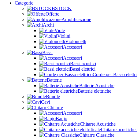
Categorie
BSTOCK
Offerte
Amplificazione
Archi
Viole
Violini
Violoncelli
Accessori
Bassi
Accessori
Bassi acustici
Bassi elettrici
Corde per Basso elettr
Batterie
Batterie Acustiche
Batterie elettriche
Bundle
Cavi
Chitarre
Accessori
Banjo
Chitarre Acustiche
Chitarre acustiche e
Chitarre Classiche