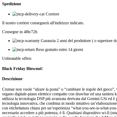
Spedizione
Corriere
Il nostro corriere consegnerà all'indirizzo indicato.
Consegne in 48h/72h
Garanzia 2 anni del produttore ( o superiore d
Reso gratuito entro 14 giorni
Unbeatable offers
Black Friday Blowout!
Descrizione
Crumar non vuole “alzare la posta” o “cambiare le regole del gioco”, v
organo digitale-piano elettrico compatto con drawbar ed una tastiera ke
utilizza la tecnologia DSP più avanzata derivata dal Gemini GSi ed è 
tecnologia innovativa, che combina in modo intuitivo un’elaborazione 
con etichettatura chiara per un’esperienza “what-you-see-is-what-you-g
necessario accedere a più potenza, è lì. Qualsiasi dispositivo wi-fi (s