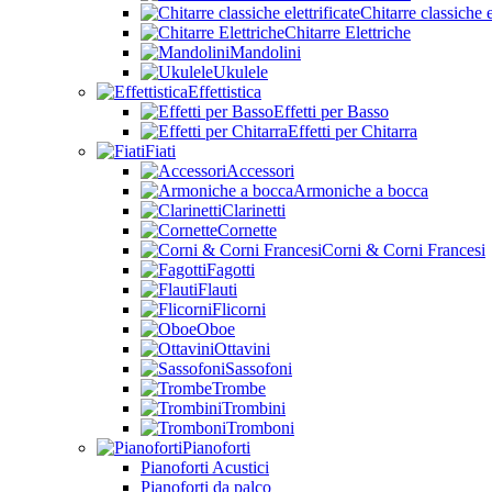
Chitarre classiche e
Chitarre Elettriche
Mandolini
Ukulele
Effettistica
Effetti per Basso
Effetti per Chitarra
Fiati
Accessori
Armoniche a bocca
Clarinetti
Cornette
Corni & Corni Francesi
Fagotti
Flauti
Flicorni
Oboe
Ottavini
Sassofoni
Trombe
Trombini
Tromboni
Pianoforti
Pianoforti Acustici
Pianoforti da palco