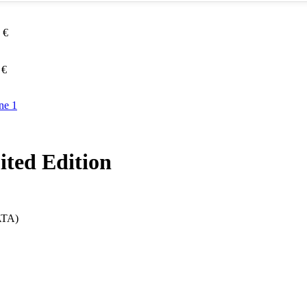
0
€
0
€
ted Edition
ATA)