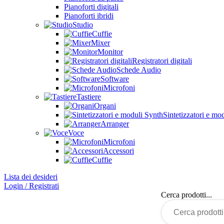
Pianoforti digitali
Pianoforti ibridi
Studio
Cuffie
Mixer
Monitor
Registratori digitali
Schede Audio
Software
Microfoni
Tastiere
Organi
Sintetizzatori e mo
Arranger
Voce
Microfoni
Accessori
Cuffie
Lista dei desideri
Login / Registrati
Cerca prodotti...