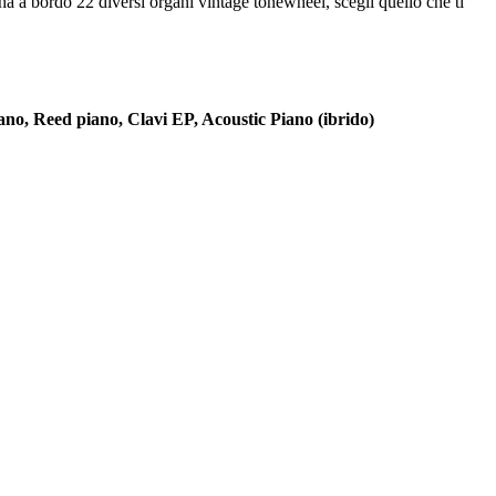
 ha a bordo 22 diversi organi vintage tonewheel, scegli quello che ti
ano, Reed piano, Clavi EP, Acoustic Piano (ibrido)