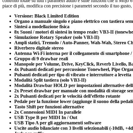
controllo totale su tutti i parametri audio e sulle funzioni che il Mojo
piace di più, modifica con precisione i parametri secondo il tuo gusto
Versione: Black Limited Edition
Organo a manuale singolo e piano elettrico con tastiera semi
Sintesi a modellazione fisica
8x Suoni / motori di sintesi in tempo reale: VB3-II (tonew
Simulazione Rotary Speaker (solo VB3-II)
Ampli statici, Tremolo / Auto-Panner, Wah-Wah, Stereo Cho
Riverbero digitale stereo
Antenna Wi-Fi interna per il collegamento di smartphone / t
Gruppo di 9 drawbar reali
Manopole per Volume, Drive, KeyClick, Reverb Livello, Ba
4x Pulsanti dedicati per percussione Tonewheel, Pipe Organ 
Pulsanti dedicati per tipo di vibrato e interruttore a levetta
Modalità Split tastiera (solo VB3-II)
Modalità Drawbar HOLD per impostazioni alternative del
2x Preset drawbar per manuale con modalità di storage se
2x Pulsanti dedicati per le velocità dell’effetto rotante
Pedale per la funzione lower (aggiunge il suono della pedali
Tasto Shift per funzioni alternative
2x Connessioni MIDI In parallele
USB Type B per MIDI In / Out
USB Tipo A per gli aggiornamenti software
Uscite audio bilanciate con 3 livelli selezionabili (-10dB, +4