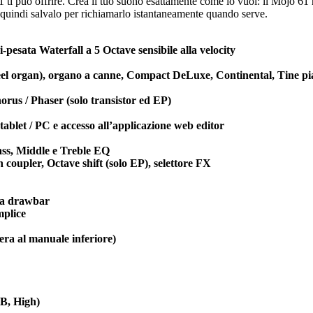
 61 ti può offrire. Crea il tuo suono esattamente come lo vuoi: il Mojo 61
, quindi salvalo per richiamarlo istantaneamente quando serve.
-pesata Waterfall a 5 Octave sensibile alla velocity
heel organ), organo a canne, Compact DeLuxe, Continental, Tine pi
rus / Phaser (solo transistor ed EP)
ablet / PC e accesso all’applicazione web editor
ss, Middle e Treble EQ
coupler, Octave shift (solo EP), selettore FX
la drawbar
mplice
era al manuale inferiore)
dB, High)