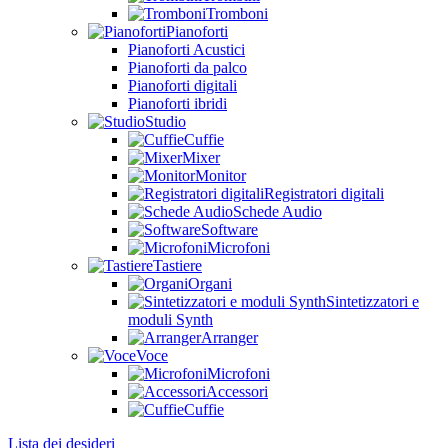
Tromboni
Pianoforti
Pianoforti Acustici
Pianoforti da palco
Pianoforti digitali
Pianoforti ibridi
Studio
Cuffie
Mixer
Monitor
Registratori digitali
Schede Audio
Software
Microfoni
Tastiere
Organi
Sintetizzatori e
moduli Synth
Arranger
Voce
Microfoni
Accessori
Cuffie
Lista dei desideri