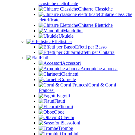
acustiche elettrificate
Chitarre Classiche
Chitarre classiche
elettrificate
Chitarre Elettriche
Mandolini
Ukulele
Effettistica
Effetti per Basso
Effetti per Chitarra
Fiati
Accessori
Armoniche a bocca
Clarinetti
Cornette
Corni & Corni
Francesi
Fagotti
Flauti
Flicorni
Oboe
Ottavini
Sassofoni
Trombe
Trombini