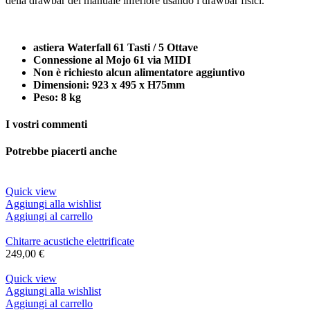
della drawbar del manuale inferiore usando i drawbar fisici.
astiera Waterfall 61 Tasti / 5 Ottave
Connessione al Mojo 61 via MIDI
Non è richiesto alcun alimentatore aggiuntivo
Dimensioni: 923 x 495 x H75mm
Peso: 8 kg
I vostri commenti
Potrebbe piacerti anche
Quick view
Aggiungi alla wishlist
Aggiungi al carrello
Chitarre acustiche elettrificate
249,00
€
Quick view
Aggiungi alla wishlist
Aggiungi al carrello