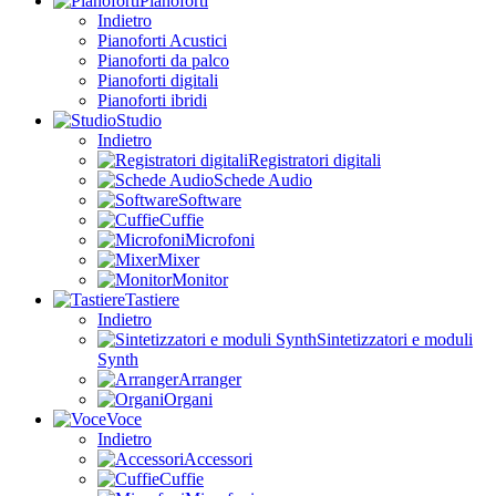
Pianoforti
Indietro
Pianoforti Acustici
Pianoforti da palco
Pianoforti digitali
Pianoforti ibridi
Studio
Indietro
Registratori digitali
Schede Audio
Software
Cuffie
Microfoni
Mixer
Monitor
Tastiere
Indietro
Sintetizzatori e moduli
Synth
Arranger
Organi
Voce
Indietro
Accessori
Cuffie