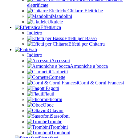
elettrificate
Chitarre Elettriche
Mandolini
Ukulele
Effettistica
Indietro
Effetti per Basso
Effetti per Chitarra
Fiati
Indietro
Accessori
Armoniche a bocca
Clarinetti
Cornette
Corni & Corni Francesi
Fagotti
Flauti
Flicorni
Oboe
Ottavini
Sassofoni
Trombe
Trombini
Tromboni