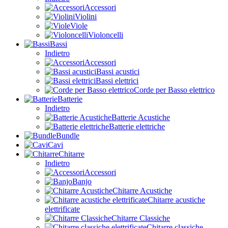
Accessori
Violini
Viole
Violoncelli
Bassi
Indietro
Accessori
Bassi acustici
Bassi elettrici
Corde per Basso elettrico
Batterie
Indietro
Batterie Acustiche
Batterie elettriche
Bundle
Cavi
Chitarre
Indietro
Accessori
Banjo
Chitarre Acustiche
Chitarre acustiche
elettrificate
Chitarre Classiche
Chitarre classiche