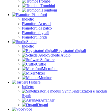
Trombe
Trombini
Tromboni
Pianoforti
Indietro
Pianoforti Acustici
Pianoforti da palco
Pianoforti digitali
Pianoforti ibridi
Studio
Indietro
Registratori digitali
Schede Audio
Software
Cuffie
Microfoni
Mixer
Monitor
Tastiere
Indietro
Sintetizzatori e moduli
Synth
Arranger
Organi
Voce