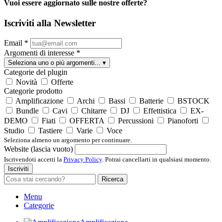
Vuoi essere aggiornato sulle nostre offerte?
Iscriviti alla Newsletter
Email
*
Argomenti di interesse
*
Seleziona uno o più argomenti...
▾
Categorie del plugin
Novità
Offerte
Categorie prodotto
Amplificazione
Archi
Bassi
Batterie
BSTOCK
Bundle
Cavi
Chitarre
DJ
Effettistica
EX-
DEMO
Fiati
OFFERTA
Percussioni
Pianoforti
Studio
Tastiere
Varie
Voce
Seleziona almeno un argomento per continuare.
Website (lascia vuoto)
Iscrivendoti accetti la
Privacy Policy
. Potrai cancellarti in qualsiasi momento.
Iscriviti
Ricerca
Menu
Categorie