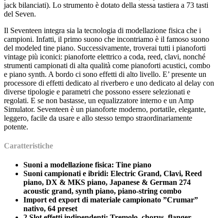
jack bilanciati). Lo strumento è dotato della stessa tastiera a 73 tasti
del Seven.
Il Seventeen integra sia la tecnologia di modellazione fisica che i
campioni. Infatti, il primo suono che incontriamo è il famoso suono
del modeled tine piano. Successivamente, troverai tutti i pianoforti
vintage più iconici: pianoforte elettrico a coda, reed, clavi, nonché
strumenti campionati di alta qualità come pianoforti acustici, combo
e piano synth. A bordo ci sono effetti di alto livello. E’ presente un
processore di effetti dedicato al riverbero e uno dedicato al delay con
diverse tipologie e parametri che possono essere selezionati e
regolati. E se non bastasse, un equalizzatore interno e un Amp
Simulator. Seventeen è un pianoforte moderno, portatile, elegante,
leggero, facile da usare e allo stesso tempo straordinariamente
potente.
Caratteristiche
Suoni a modellazione fisica: Tine piano
Suoni campionati e ibridi: Electric Grand, Clavi, Reed
piano, DX & MKS piano, Japanese & German 274
acoustic grand, synth piano, piano-string combo
Import ed export di materiale campionato ”Crumar”
nativo, 64 preset
2 Slot effetti indipendenti: Tremolo, chorus, flanger,