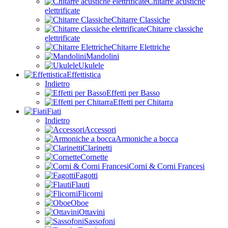
Chitarre acustiche
elettrificate
Chitarre Classiche
Chitarre classiche
elettrificate
Chitarre Elettriche
Mandolini
Ukulele
Effettistica
Indietro
Effetti per Basso
Effetti per Chitarra
Fiati
Indietro
Accessori
Armoniche a bocca
Clarinetti
Cornette
Corni & Corni Francesi
Fagotti
Flauti
Flicorni
Oboe
Ottavini
Sassofoni