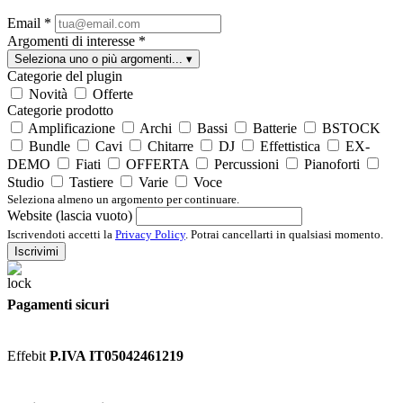
Email
*
Argomenti di interesse
*
Seleziona uno o più argomenti...
▾
Categorie del plugin
Novità
Offerte
Categorie prodotto
Amplificazione
Archi
Bassi
Batterie
BSTOCK
Bundle
Cavi
Chitarre
DJ
Effettistica
EX-
DEMO
Fiati
OFFERTA
Percussioni
Pianoforti
Studio
Tastiere
Varie
Voce
Seleziona almeno un argomento per continuare.
Website (lascia vuoto)
Iscrivendoti accetti la
Privacy Policy
. Potrai cancellarti in qualsiasi momento.
Iscrivimi
Pagamenti sicuri
Effebit
P.IVA IT05042461219