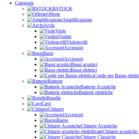
Categorie
BSTOCK
Offerte
Amplificazione
Archi
Viole
Violini
Violoncelli
Accessori
Bassi
Accessori
Bassi acustici
Bassi elettrici
Corde per Basso elettr
Batterie
Batterie Acustiche
Batterie elettriche
Bundle
Cavi
Chitarre
Accessori
Banjo
Chitarre Acustiche
Chitarre acustiche e
Chitarre Classiche