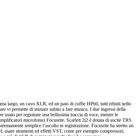
a largo, un cavo XLR, ed un paio di cuffie HP60, tutti rifiniti nello
re vi permette di iniziare subito a fare musica. I due ingressi della
e usato per registrare una bellissima traccia di voce, mentre le
eamplificatori microfonici Focusrite. Scarlett 2i2 è dotata di uscite TRS
estremamente semplice l’ascolto in registrazione. Focusrite ha stretto un
DI, usare strumenti ed effetti VST, come per esempio compressori,