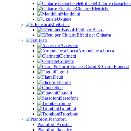
Chitarre classiche e
Chitarre Elettriche
Mandolini
Ukulele
Effettistica
Effetti per Basso
Effetti per Chitarra
Fiati
Accessori
Armoniche a bocca
Clarinetti
Cornette
Corni & Corni Francesi
Fagotti
Flauti
Flicorni
Oboe
Ottavini
Sassofoni
Trombe
Trombini
Tromboni
Pianoforti
Pianoforti Acustici
Pianoforti da palco