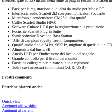
riverberi, gate ed EQ inclusi nella Suite di plug in Focusrite Scarlett
Pack per la registrazione di qualità da studio per Mac o PC
Interfaccia audio Scarlett 2i2 con preamplificatori Focusrite
Microfono a condensatore CM25 di alta qualità
Cuffie Scarlett Studio HP60
Software Cubase LE 6 per la registrazione e la produzione
Focusrite Scarlett Plug-in Suite
Synth software Novation Bass Station
1GB di campioni royalty-free di Loopmasters
Qualità audio fino a 24 bit, 96KHz, migliore di quella di un C
Alimentata dal bus USB
Anello LED per l’indicazione del livello del segnale
Grande controllo per il livello dei monitor
Facile da collegare per iniziare subito a registrare
Tutti i cavi necessari sono inclusi (XLR, USB)
I vostri commenti
Potrebbe piacerti anche
Quick view
Aggiungi alla wishlist
Aggiungi al carrello