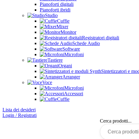
Pianoforti digitali
Pianoforti ibridi
Studio
Cuffie
Mixer
Monitor
Registratori digitali
Schede Audio
Software
Microfoni
Tastiere
Organi
Sintetizzatori e mo
Arranger
Voce
Microfoni
Accessori
Cuffie
Lista dei desideri
Login / Registrati
Cerca prodotti...