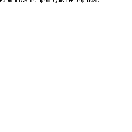
ltre a più di 1GB di campioni royalty-free Loopmasters.