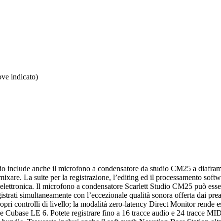
ove indicato)
dio include anche il microfono a condensatore da studio CM25 a diaframm
mixare. La suite per la registrazione, l’editing ed il processamento softwa
a elettronica. Il microfono a condensatore Scarlett Studio CM25 può esser
 registrati simultaneamente con l’eccezionale qualità sonora offerta dai pr
opri controlli di livello; la modalità zero-latency Direct Monitor rende 
e Cubase LE 6. Potete registrare fino a 16 tracce audio e 24 tracce MI