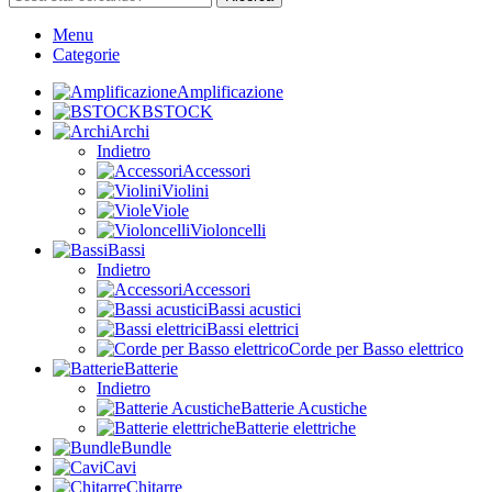
Menu
Categorie
Amplificazione
BSTOCK
Archi
Indietro
Accessori
Violini
Viole
Violoncelli
Bassi
Indietro
Accessori
Bassi acustici
Bassi elettrici
Corde per Basso elettrico
Batterie
Indietro
Batterie Acustiche
Batterie elettriche
Bundle
Cavi
Chitarre