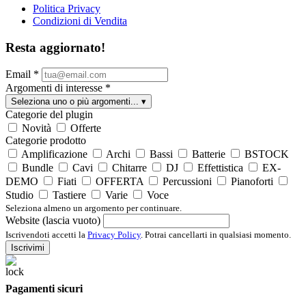
Politica Privacy
Condizioni di Vendita
Resta aggiornato!
Email
*
Argomenti di interesse
*
Seleziona uno o più argomenti...
▾
Categorie del plugin
Novità
Offerte
Categorie prodotto
Amplificazione
Archi
Bassi
Batterie
BSTOCK
Bundle
Cavi
Chitarre
DJ
Effettistica
EX-
DEMO
Fiati
OFFERTA
Percussioni
Pianoforti
Studio
Tastiere
Varie
Voce
Seleziona almeno un argomento per continuare.
Website (lascia vuoto)
Iscrivendoti accetti la
Privacy Policy
. Potrai cancellarti in qualsiasi momento.
Iscrivimi
Pagamenti sicuri