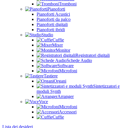
Tromboni
Pianoforti
Pianoforti Acustici
Pianoforti da palco
Pianoforti digitali
Pianoforti ibridi
Studio
Cuffie
Mixer
Monitor
Registratori digitali
Schede Audio
Software
Microfoni
Tastiere
Organi
Sintetizzatori e
moduli Synth
Arranger
Voce
Microfoni
Accessori
Cuffie
Lista dei desideri