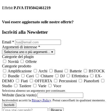
Effebit
P.IVA IT05042461219
Vuoi essere aggiornato sulle nostre offerte?
Iscriviti alla Newsletter
Email
*
Argomenti di interesse
*
Seleziona uno o più argomenti...
▾
Categorie del plugin
Novità
Offerte
Categorie prodotto
Amplificazione
Archi
Bassi
Batterie
BSTOCK
Bundle
Cavi
Chitarre
DJ
Effettistica
EX-
DEMO
Fiati
OFFERTA
Percussioni
Pianoforti
Studio
Tastiere
Varie
Voce
Seleziona almeno un argomento per continuare.
Website (lascia vuoto)
Iscrivendoti accetti la
Privacy Policy
. Potrai cancellarti in qualsiasi momento.
Iscriviti
Ricerca