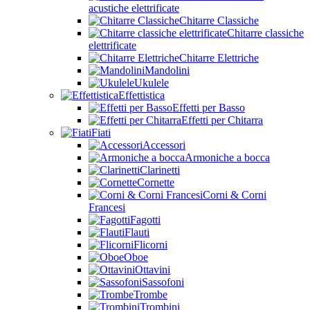
acustiche elettrificate
Chitarre Classiche
Chitarre classiche
elettrificate
Chitarre Elettriche
Mandolini
Ukulele
Effettistica
Effetti per Basso
Effetti per Chitarra
Fiati
Accessori
Armoniche a bocca
Clarinetti
Cornette
Corni & Corni
Francesi
Fagotti
Flauti
Flicorni
Oboe
Ottavini
Sassofoni
Trombe
Trombini