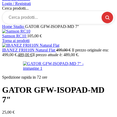
Login / Registrati
Cerca prodotti...
Home
Studio
GATOR GFW-ISOPAD-MD 7″
Samson RC10
105,00
€
Torna ai prodotti
IBANEZ FRH10N Natural Flat
499,00
€
Il prezzo originale era:
499,00 €.
489,00
€
Il prezzo attuale è: 489,00 €.
Spedizione rapida in 72 ore
GATOR GFW-ISOPAD-MD
7″
25,00
€