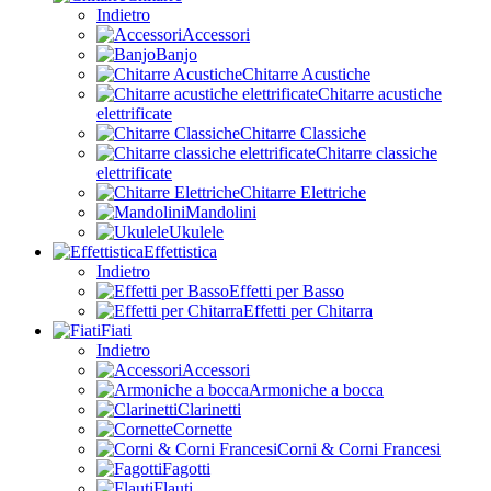
Indietro
Accessori
Banjo
Chitarre Acustiche
Chitarre acustiche
elettrificate
Chitarre Classiche
Chitarre classiche
elettrificate
Chitarre Elettriche
Mandolini
Ukulele
Effettistica
Indietro
Effetti per Basso
Effetti per Chitarra
Fiati
Indietro
Accessori
Armoniche a bocca
Clarinetti
Cornette
Corni & Corni Francesi
Fagotti
Flauti