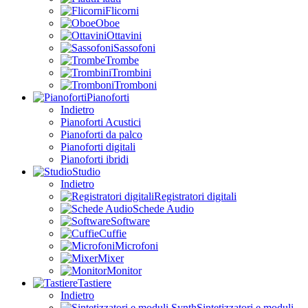
Flicorni
Oboe
Ottavini
Sassofoni
Trombe
Trombini
Tromboni
Pianoforti
Indietro
Pianoforti Acustici
Pianoforti da palco
Pianoforti digitali
Pianoforti ibridi
Studio
Indietro
Registratori digitali
Schede Audio
Software
Cuffie
Microfoni
Mixer
Monitor
Tastiere
Indietro
Sintetizzatori e moduli