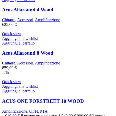
Acus Allaround 4 Wood
Chitarre
,
Accessori
,
Amplificazione
625,00
€
Quick view
Aggiungi alla wishlist
Aggiungi al carrello
Acus Allaround 8 Wood
Chitarre
,
Accessori
,
Amplificazione
859,00
€
-5%
Quick view
Aggiungi alla wishlist
Aggiungi al carrello
ACUS ONE FORSTREET 10 WOOD
Amplificazione
,
OFFERTA
1.049,00
€
Il prezzo originale era: 1.049,00 €.
999,00
€
Il prezzo