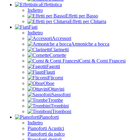
Effettistica
Indietro
Effetti per Basso
Effetti per Chitarra
Fiati
Indietro
Accessori
Armoniche a bocca
Clarinetti
Cornette
Corni & Corni Francesi
Fagotti
Flauti
Flicorni
Oboe
Ottavini
Sassofoni
Trombe
Trombini
Tromboni
Pianoforti
Indietro
Pianoforti Acustici
Pianoforti da palco
Pianoforti digitali