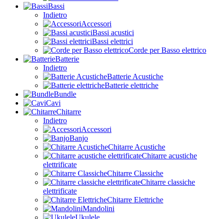
Bassi
Indietro
Accessori
Bassi acustici
Bassi elettrici
Corde per Basso elettrico
Batterie
Indietro
Batterie Acustiche
Batterie elettriche
Bundle
Cavi
Chitarre
Indietro
Accessori
Banjo
Chitarre Acustiche
Chitarre acustiche
elettrificate
Chitarre Classiche
Chitarre classiche
elettrificate
Chitarre Elettriche
Mandolini
Ukulele