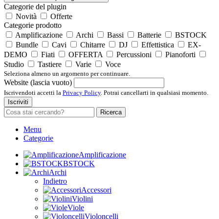
Categorie del plugin
Novità
Offerte
Categorie prodotto
Amplificazione
Archi
Bassi
Batterie
BSTOCK
Bundle
Cavi
Chitarre
DJ
Effettistica
EX-
DEMO
Fiati
OFFERTA
Percussioni
Pianoforti
Studio
Tastiere
Varie
Voce
Seleziona almeno un argomento per continuare.
Website (lascia vuoto)
Iscrivendoti accetti la
Privacy Policy
. Potrai cancellarti in qualsiasi momento.
Iscriviti
Ricerca
Menu
Categorie
Amplificazione
BSTOCK
Archi
Indietro
Accessori
Violini
Viole
Violoncelli