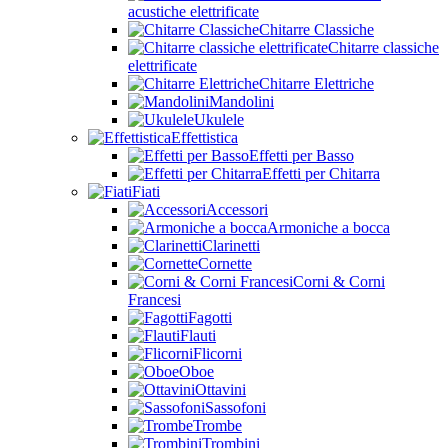
acustiche elettrificate
Chitarre Classiche
Chitarre classiche
elettrificate
Chitarre Elettriche
Mandolini
Ukulele
Effettistica
Effetti per Basso
Effetti per Chitarra
Fiati
Accessori
Armoniche a bocca
Clarinetti
Cornette
Corni & Corni
Francesi
Fagotti
Flauti
Flicorni
Oboe
Ottavini
Sassofoni
Trombe
Trombini