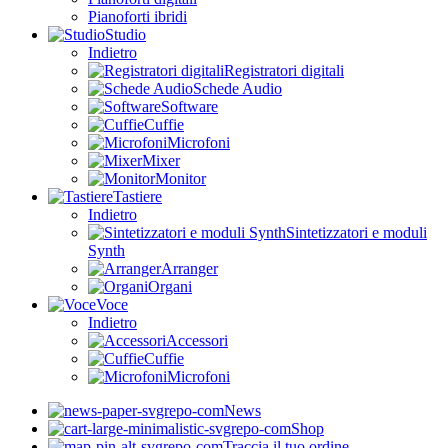
Pianoforti ibridi
Studio
Indietro
Registratori digitali
Schede Audio
Software
Cuffie
Microfoni
Mixer
Monitor
Tastiere
Indietro
Sintetizzatori e moduli
Synth
Arranger
Organi
Voce
Indietro
Accessori
Cuffie
Microfoni
News
Shop
Traccia il tuo ordine