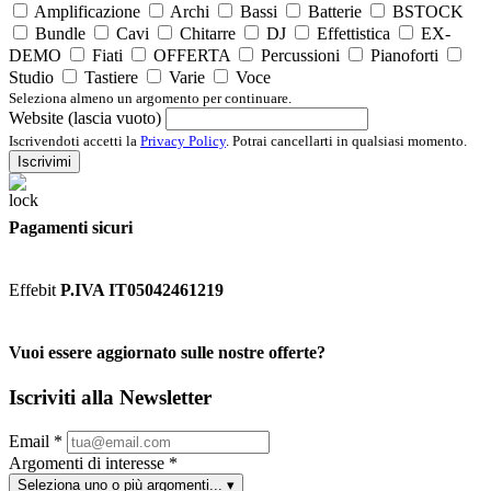
Amplificazione
Archi
Bassi
Batterie
BSTOCK
Bundle
Cavi
Chitarre
DJ
Effettistica
EX-
DEMO
Fiati
OFFERTA
Percussioni
Pianoforti
Studio
Tastiere
Varie
Voce
Seleziona almeno un argomento per continuare.
Website (lascia vuoto)
Iscrivendoti accetti la
Privacy Policy
. Potrai cancellarti in qualsiasi momento.
Iscrivimi
Pagamenti sicuri
Effebit
P.IVA IT05042461219
Vuoi essere aggiornato sulle nostre offerte?
Iscriviti alla Newsletter
Email
*
Argomenti di interesse
*
Seleziona uno o più argomenti...
▾