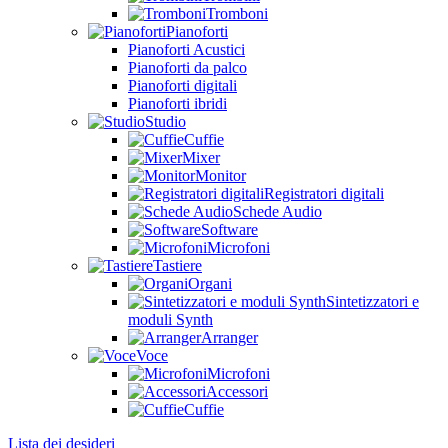
Tromboni
Pianoforti
Pianoforti Acustici
Pianoforti da palco
Pianoforti digitali
Pianoforti ibridi
Studio
Cuffie
Mixer
Monitor
Registratori digitali
Schede Audio
Software
Microfoni
Tastiere
Organi
Sintetizzatori e
moduli Synth
Arranger
Voce
Microfoni
Accessori
Cuffie
Lista dei desideri