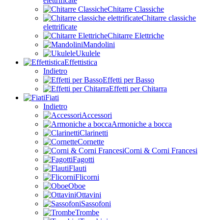
elettrificate
Chitarre Classiche
Chitarre classiche
elettrificate
Chitarre Elettriche
Mandolini
Ukulele
Effettistica
Indietro
Effetti per Basso
Effetti per Chitarra
Fiati
Indietro
Accessori
Armoniche a bocca
Clarinetti
Cornette
Corni & Corni Francesi
Fagotti
Flauti
Flicorni
Oboe
Ottavini
Sassofoni
Trombe