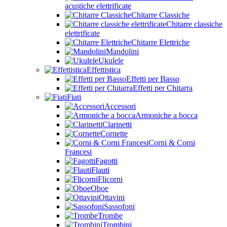
acustiche elettrificate
Chitarre Classiche
Chitarre classiche
elettrificate
Chitarre Elettriche
Mandolini
Ukulele
Effettistica
Effetti per Basso
Effetti per Chitarra
Fiati
Accessori
Armoniche a bocca
Clarinetti
Cornette
Corni & Corni
Francesi
Fagotti
Flauti
Flicorni
Oboe
Ottavini
Sassofoni
Trombe
Trombini