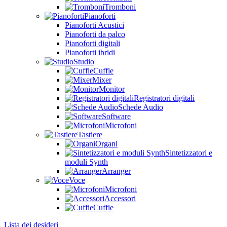
Tromboni
Pianoforti
Pianoforti Acustici
Pianoforti da palco
Pianoforti digitali
Pianoforti ibridi
Studio
Cuffie
Mixer
Monitor
Registratori digitali
Schede Audio
Software
Microfoni
Tastiere
Organi
Sintetizzatori e
moduli Synth
Arranger
Voce
Microfoni
Accessori
Cuffie
Lista dei desideri