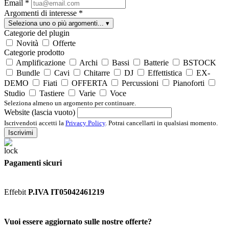
Email
*
Argomenti di interesse
*
Seleziona uno o più argomenti...
▾
Categorie del plugin
Novità
Offerte
Categorie prodotto
Amplificazione
Archi
Bassi
Batterie
BSTOCK
Bundle
Cavi
Chitarre
DJ
Effettistica
EX-
DEMO
Fiati
OFFERTA
Percussioni
Pianoforti
Studio
Tastiere
Varie
Voce
Seleziona almeno un argomento per continuare.
Website (lascia vuoto)
Iscrivendoti accetti la
Privacy Policy
. Potrai cancellarti in qualsiasi momento.
Iscrivimi
Pagamenti sicuri
Effebit
P.IVA IT05042461219
Vuoi essere aggiornato sulle nostre offerte?