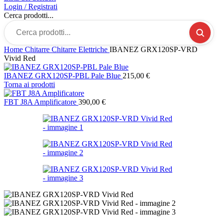
Login / Registrati
Cerca prodotti...
Home
Chitarre
Chitarre Elettriche
IBANEZ GRX120SP-VRD
Vivid Red
IBANEZ GRX120SP-PBL Pale Blue
215,00
€
Torna ai prodotti
FBT J8A Amplificatore
390,00
€