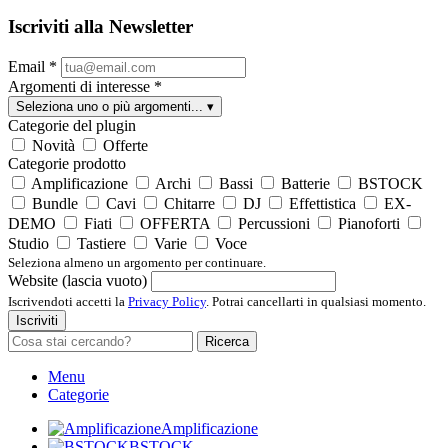
Iscriviti alla Newsletter
Email
*
Argomenti di interesse
*
Seleziona uno o più argomenti...
▾
Categorie del plugin
Novità
Offerte
Categorie prodotto
Amplificazione
Archi
Bassi
Batterie
BSTOCK
Bundle
Cavi
Chitarre
DJ
Effettistica
EX-
DEMO
Fiati
OFFERTA
Percussioni
Pianoforti
Studio
Tastiere
Varie
Voce
Seleziona almeno un argomento per continuare.
Website (lascia vuoto)
Iscrivendoti accetti la
Privacy Policy
. Potrai cancellarti in qualsiasi momento.
Iscriviti
Ricerca
Menu
Categorie
Amplificazione
BSTOCK