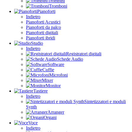
Trombini
Tromboni
Pianoforti
Indietro
Pianoforti Acustici
Pianoforti da palco
Pianoforti digitali
Pianoforti ibridi
Studio
Indietro
Registratori digitali
Schede Audio
Software
Cuffie
Microfoni
Mixer
Monitor
Tastiere
Indietro
Sintetizzatori e moduli
Synth
Arranger
Organi
Voce
Indietro