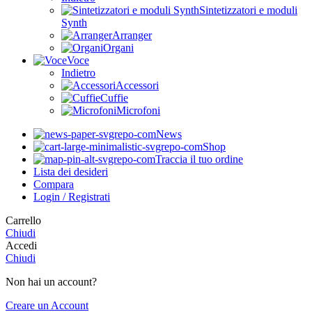
Sintetizzatori e moduli
Synth
Arranger
Organi
Voce
Indietro
Accessori
Cuffie
Microfoni
News
Shop
Traccia il tuo ordine
Lista dei desideri
Compara
Login / Registrati
Carrello
Chiudi
Accedi
Chiudi
Non hai un account?
Creare un Account