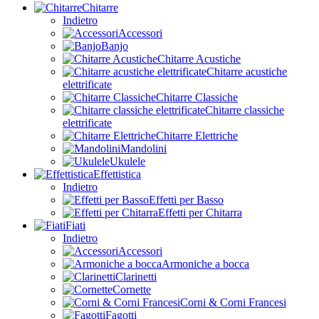
Chitarre
Indietro
Accessori
Banjo
Chitarre Acustiche
Chitarre acustiche
elettrificate
Chitarre Classiche
Chitarre classiche
elettrificate
Chitarre Elettriche
Mandolini
Ukulele
Effettistica
Indietro
Effetti per Basso
Effetti per Chitarra
Fiati
Indietro
Accessori
Armoniche a bocca
Clarinetti
Cornette
Corni & Corni Francesi
Fagotti