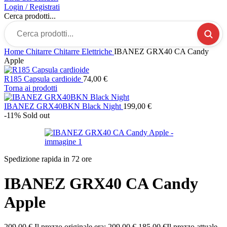
Login / Registrati
Cerca prodotti...
Home
Chitarre
Chitarre Elettriche
IBANEZ GRX40 CA Candy
Apple
R185 Capsula cardioide
74,00
€
Torna ai prodotti
IBANEZ GRX40BKN Black Night
199,00
€
-11%
Sold out
Spedizione rapida in 72 ore
IBANEZ GRX40 CA Candy
Apple
209,00
€
Il prezzo originale era: 209,00 €.
185,00
€
Il prezzo attuale