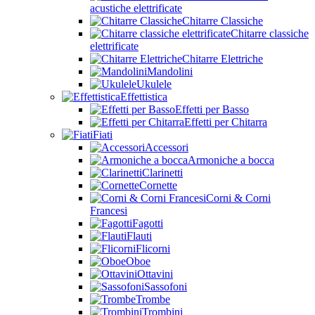
acustiche elettrificate
Chitarre Classiche
Chitarre classiche
elettrificate
Chitarre Elettriche
Mandolini
Ukulele
Effettistica
Effetti per Basso
Effetti per Chitarra
Fiati
Accessori
Armoniche a bocca
Clarinetti
Cornette
Corni & Corni
Francesi
Fagotti
Flauti
Flicorni
Oboe
Ottavini
Sassofoni
Trombe
Trombini