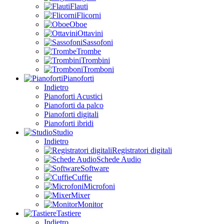
Flauti
Flicorni
Oboe
Ottavini
Sassofoni
Trombe
Trombini
Tromboni
Pianoforti
Indietro
Pianoforti Acustici
Pianoforti da palco
Pianoforti digitali
Pianoforti ibridi
Studio
Indietro
Registratori digitali
Schede Audio
Software
Cuffie
Microfoni
Mixer
Monitor
Tastiere
Indietro