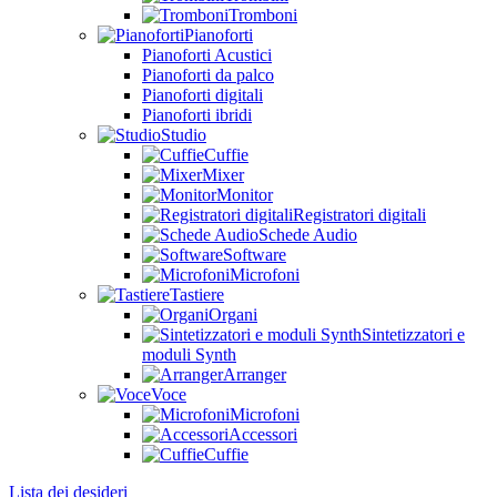
Tromboni
Pianoforti
Pianoforti Acustici
Pianoforti da palco
Pianoforti digitali
Pianoforti ibridi
Studio
Cuffie
Mixer
Monitor
Registratori digitali
Schede Audio
Software
Microfoni
Tastiere
Organi
Sintetizzatori e
moduli Synth
Arranger
Voce
Microfoni
Accessori
Cuffie
Lista dei desideri