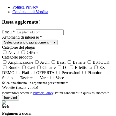
Politica Privacy
Condizioni di Vendita
Resta aggiornato!
Email
*
Argomenti di interesse
*
Seleziona uno o più argomenti...
▾
Categorie del plugin
Novità
Offerte
Categorie prodotto
Amplificazione
Archi
Bassi
Batterie
BSTOCK
Bundle
Cavi
Chitarre
DJ
Effettistica
EX-
DEMO
Fiati
OFFERTA
Percussioni
Pianoforti
Studio
Tastiere
Varie
Voce
Seleziona almeno un argomento per continuare.
Website (lascia vuoto)
Iscrivendoti accetti la
Privacy Policy
. Potrai cancellarti in qualsiasi momento.
Iscrivimi
Pagamenti sicuri