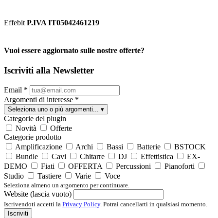
Effebit
P.IVA IT05042461219
Vuoi essere aggiornato sulle nostre offerte?
Iscriviti alla Newsletter
Email
*
Argomenti di interesse
*
Seleziona uno o più argomenti...
▾
Categorie del plugin
Novità
Offerte
Categorie prodotto
Amplificazione
Archi
Bassi
Batterie
BSTOCK
Bundle
Cavi
Chitarre
DJ
Effettistica
EX-
DEMO
Fiati
OFFERTA
Percussioni
Pianoforti
Studio
Tastiere
Varie
Voce
Seleziona almeno un argomento per continuare.
Website (lascia vuoto)
Iscrivendoti accetti la
Privacy Policy
. Potrai cancellarti in qualsiasi momento.
Iscriviti