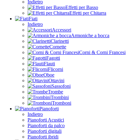
Indietro
Effetti per Basso
Effetti per Chitarra
Fiati
Indietro
Accessori
Armoniche a bocca
Clarinetti
Cornette
Corni & Corni Francesi
Fagotti
Flauti
Flicorni
Oboe
Ottavini
Sassofoni
Trombe
Trombini
Tromboni
Pianoforti
Indietro
Pianoforti Acustici
Pianoforti da palco
Pianoforti digitali
Pianoforti ibridi