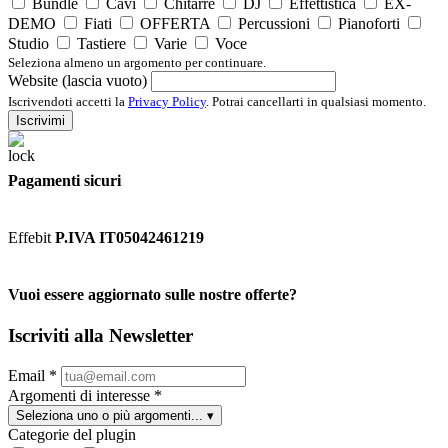
Bundle
Cavi
Chitarre
DJ
Effettistica
EX-
DEMO
Fiati
OFFERTA
Percussioni
Pianoforti
Studio
Tastiere
Varie
Voce
Seleziona almeno un argomento per continuare.
Website (lascia vuoto)
Iscrivendoti accetti la
Privacy Policy
. Potrai cancellarti in qualsiasi momento.
Iscrivimi
Pagamenti sicuri
Effebit
P.IVA IT05042461219
Vuoi essere aggiornato sulle nostre offerte?
Iscriviti alla Newsletter
Email
*
Argomenti di interesse
*
Seleziona uno o più argomenti...
▾
Categorie del plugin