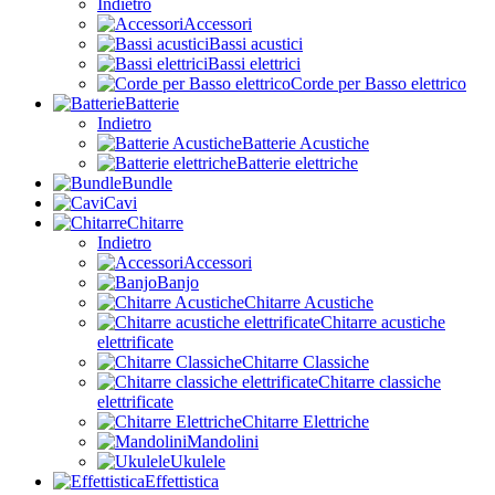
Indietro
Accessori
Bassi acustici
Bassi elettrici
Corde per Basso elettrico
Batterie
Indietro
Batterie Acustiche
Batterie elettriche
Bundle
Cavi
Chitarre
Indietro
Accessori
Banjo
Chitarre Acustiche
Chitarre acustiche
elettrificate
Chitarre Classiche
Chitarre classiche
elettrificate
Chitarre Elettriche
Mandolini
Ukulele
Effettistica