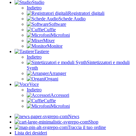
Studio
Indietro
Registratori digitali
Schede Audio
Software
Cuffie
Microfoni
Mixer
Monitor
Tastiere
Indietro
Sintetizzatori e moduli
Synth
Arranger
Organi
Voce
Indietro
Accessori
Cuffie
Microfoni
News
Shop
Traccia il tuo ordine
Lista dei desideri