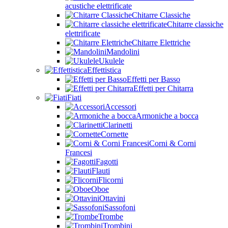
acustiche elettrificate
Chitarre Classiche
Chitarre classiche
elettrificate
Chitarre Elettriche
Mandolini
Ukulele
Effettistica
Effetti per Basso
Effetti per Chitarra
Fiati
Accessori
Armoniche a bocca
Clarinetti
Cornette
Corni & Corni
Francesi
Fagotti
Flauti
Flicorni
Oboe
Ottavini
Sassofoni
Trombe
Trombini