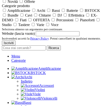
Novità
Offerte
Categorie prodotto
Amplificazione
Archi
Bassi
Batterie
BSTOCK
Bundle
Cavi
Chitarre
DJ
Effettistica
EX-
DEMO
Fiati
OFFERTA
Percussioni
Pianoforti
Studio
Tastiere
Varie
Voce
Seleziona almeno un argomento per continuare.
Website (lascia vuoto)
Iscrivendoti accetti la
Privacy Policy
. Potrai cancellarti in qualsiasi momento.
Iscriviti
Ricerca
Menu
Categorie
Amplificazione
BSTOCK
Archi
Indietro
Accessori
Violini
Viole
Violoncelli
Bassi