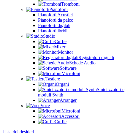
Tromboni
Pianoforti
Pianoforti Acustici
Pianoforti da palco
Pianoforti digitali
Pianoforti ibridi
Studio
Cuffie
Mixer
Monitor
Registratori digitali
Schede Audio
Software
Microfoni
Tastiere
Organi
Sintetizzatori e
moduli Synth
Arranger
Voce
Microfoni
Accessori
Cuffie
Lista dei desideri