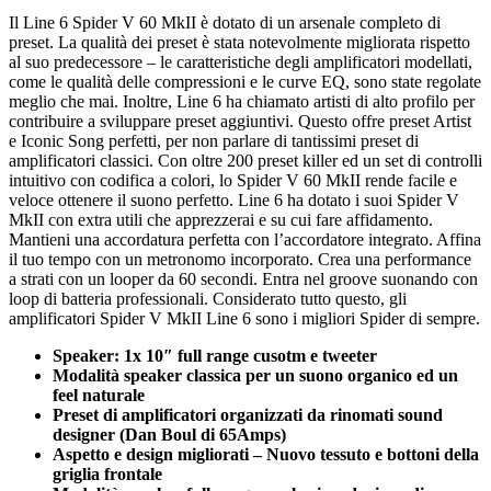
Il Line 6 Spider V 60 MkII è dotato di un arsenale completo di
preset. La qualità dei preset è stata notevolmente migliorata rispetto
al suo predecessore – le caratteristiche degli amplificatori modellati,
come le qualità delle compressioni e le curve EQ, sono state regolate
meglio che mai. Inoltre, Line 6 ha chiamato artisti di alto profilo per
contribuire a sviluppare preset aggiuntivi. Questo offre preset Artist
e Iconic Song perfetti, per non parlare di tantissimi preset di
amplificatori classici. Con oltre 200 preset killer ed un set di controlli
intuitivo con codifica a colori, lo Spider V 60 MkII rende facile e
veloce ottenere il suono perfetto. Line 6 ha dotato i suoi Spider V
MkII con extra utili che apprezzerai e su cui fare affidamento.
Mantieni una accordatura perfetta con l’accordatore integrato. Affina
il tuo tempo con un metronomo incorporato. Crea una performance
a strati con un looper da 60 secondi. Entra nel groove suonando con
loop di batteria professionali. Considerato tutto questo, gli
amplificatori Spider V MkII Line 6 sono i migliori Spider di sempre.
Speaker: 1x 10″ full range cusotm e tweeter
Modalità speaker classica per un suono organico ed un
feel naturale
Preset di amplificatori organizzati da rinomati sound
designer (Dan Boul di 65Amps)
Aspetto e design migliorati – Nuovo tessuto e bottoni della
griglia frontale