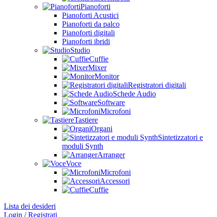
Pianoforti
Pianoforti Acustici
Pianoforti da palco
Pianoforti digitali
Pianoforti ibridi
Studio
Cuffie
Mixer
Monitor
Registratori digitali
Schede Audio
Software
Microfoni
Tastiere
Organi
Sintetizzatori e
moduli Synth
Arranger
Voce
Microfoni
Accessori
Cuffie
Lista dei desideri
Login / Registrati