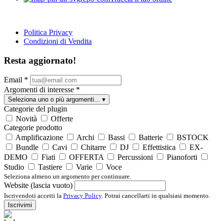
Politica Privacy
Condizioni di Vendita
Resta aggiornato!
Email
*
Argomenti di interesse
*
Seleziona uno o più argomenti...
▾
Categorie del plugin
Novità
Offerte
Categorie prodotto
Amplificazione
Archi
Bassi
Batterie
BSTOCK
Bundle
Cavi
Chitarre
DJ
Effettistica
EX-
DEMO
Fiati
OFFERTA
Percussioni
Pianoforti
Studio
Tastiere
Varie
Voce
Seleziona almeno un argomento per continuare.
Website (lascia vuoto)
Iscrivendoti accetti la
Privacy Policy
. Potrai cancellarti in qualsiasi momento.
Iscrivimi