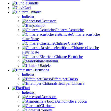
Bundle
Cavi
Chitarre
Indietro
Accessori
Banjo
Chitarre Acustiche
Chitarre acustiche
elettrificate
Chitarre Classiche
Chitarre classiche
elettrificate
Chitarre Elettriche
Mandolini
Ukulele
Effettistica
Indietro
Effetti per Basso
Effetti per Chitarra
Fiati
Indietro
Accessori
Armoniche a bocca
Clarinetti
Cornette