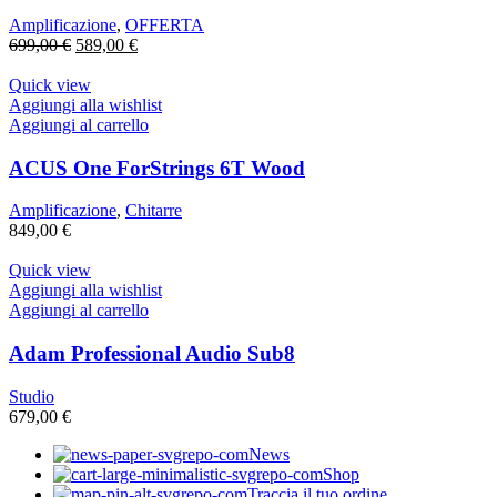
Amplificazione
,
OFFERTA
Il
Il
699,00
€
589,00
€
prezzo
prezzo
originale
attuale
Quick view
era:
è:
Aggiungi alla wishlist
699,00 €.
589,00 €.
Aggiungi al carrello
ACUS One ForStrings 6T Wood
Amplificazione
,
Chitarre
849,00
€
Quick view
Aggiungi alla wishlist
Aggiungi al carrello
Adam Professional Audio Sub8
Studio
679,00
€
News
Shop
Traccia il tuo ordine