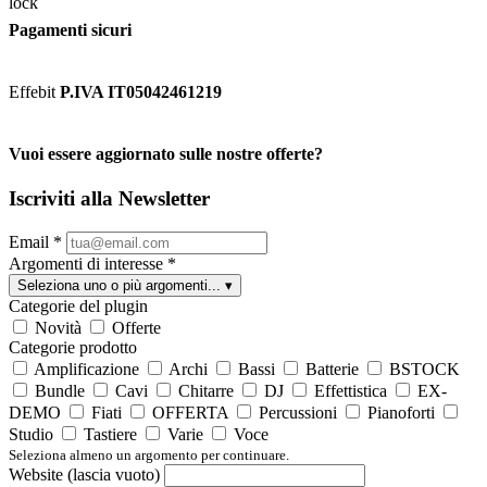
Pagamenti sicuri
Effebit
P.IVA IT05042461219
Vuoi essere aggiornato sulle nostre offerte?
Iscriviti alla Newsletter
Email
*
Argomenti di interesse
*
Seleziona uno o più argomenti...
▾
Categorie del plugin
Novità
Offerte
Categorie prodotto
Amplificazione
Archi
Bassi
Batterie
BSTOCK
Bundle
Cavi
Chitarre
DJ
Effettistica
EX-
DEMO
Fiati
OFFERTA
Percussioni
Pianoforti
Studio
Tastiere
Varie
Voce
Seleziona almeno un argomento per continuare.
Website (lascia vuoto)