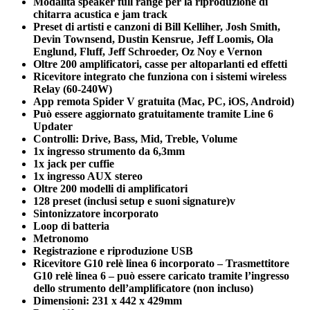
Modalità speaker full range per la riproduzione di
chitarra acustica e jam track
Preset di artisti e canzoni di Bill Kelliher, Josh Smith,
Devin Townsend, Dustin Kensrue, Jeff Loomis, Ola
Englund, Fluff, Jeff Schroeder, Oz Noy e Vernon
Oltre 200 amplificatori, casse per altoparlanti ed effetti
Ricevitore integrato che funziona con i sistemi wireless
Relay (60-240W)
App remota Spider V gratuita (Mac, PC, iOS, Android)
Può essere aggiornato gratuitamente tramite Line 6
Updater
Controlli: Drive, Bass, Mid, Treble, Volume
1x ingresso strumento da 6,3mm
1x jack per cuffie
1x ingresso AUX stereo
Oltre 200 modelli di amplificatori
128 preset (inclusi setup e suoni signature)v
Sintonizzatore incorporato
Loop di batteria
Metronomo
Registrazione e riproduzione USB
Ricevitore G10 relè linea 6 incorporato – Trasmettitore
G10 relè linea 6 – può essere caricato tramite l’ingresso
dello strumento dell’amplificatore (non incluso)
Dimensioni: 231 x 442 x 429mm