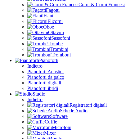
Corni & Corni Francesi
Fagotti
Flauti
Flicorni
Oboe
Ottavini
Sassofoni
Trombe
Trombini
Tromboni
Pianoforti
Indietro
Pianoforti Acustici
Pianoforti da palco
Pianoforti digitali
Pianoforti ibridi
Studio
Indietro
Registratori digitali
Schede Audio
Software
Cuffie
Microfoni
Mixer
Monitor