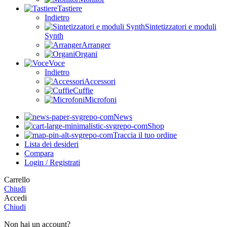
Tastiere
Indietro
Sintetizzatori e moduli
Synth
Arranger
Organi
Voce
Indietro
Accessori
Cuffie
Microfoni
News
Shop
Traccia il tuo ordine
Lista dei desideri
Compara
Login / Registrati
Carrello
Chiudi
Accedi
Chiudi
Non hai un account?