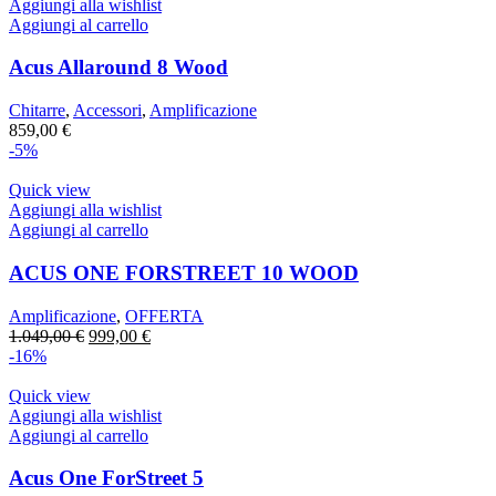
Aggiungi alla wishlist
Aggiungi al carrello
Acus Allaround 8 Wood
Chitarre
,
Accessori
,
Amplificazione
859,00
€
-5%
Quick view
Aggiungi alla wishlist
Aggiungi al carrello
ACUS ONE FORSTREET 10 WOOD
Amplificazione
,
OFFERTA
Il
Il
1.049,00
€
999,00
€
prezzo
prezzo
-16%
originale
attuale
era:
è:
Quick view
1.049,00 €.
999,00 €.
Aggiungi alla wishlist
Aggiungi al carrello
Acus One ForStreet 5