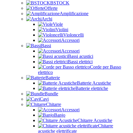
BSTOCK
Offerte
Amplificazione
Archi
Viole
Violini
Violoncelli
Accessori
Bassi
Accessori
Bassi acustici
Bassi elettrici
Corde per Basso
elettrico
Batterie
Batterie Acustiche
Batterie elettriche
Bundle
Cavi
Chitarre
Accessori
Banjo
Chitarre Acustiche
Chitarre
acustiche elettrificate