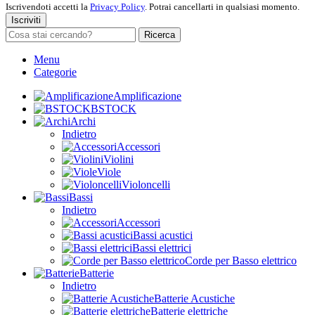
Iscrivendoti accetti la
Privacy Policy
. Potrai cancellarti in qualsiasi momento.
Iscriviti
Ricerca
Menu
Categorie
Amplificazione
BSTOCK
Archi
Indietro
Accessori
Violini
Viole
Violoncelli
Bassi
Indietro
Accessori
Bassi acustici
Bassi elettrici
Corde per Basso elettrico
Batterie
Indietro
Batterie Acustiche
Batterie elettriche