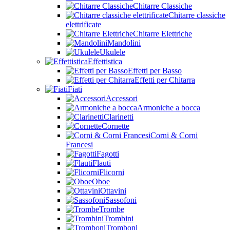
Chitarre Classiche
Chitarre classiche
elettrificate
Chitarre Elettriche
Mandolini
Ukulele
Effettistica
Effetti per Basso
Effetti per Chitarra
Fiati
Accessori
Armoniche a bocca
Clarinetti
Cornette
Corni & Corni
Francesi
Fagotti
Flauti
Flicorni
Oboe
Ottavini
Sassofoni
Trombe
Trombini
Tromboni