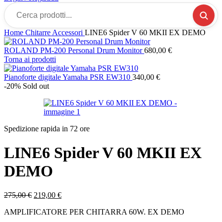
Cerca
prodotti...
Home
Chitarre
Accessori
LINE6 Spider V 60 MKII EX DEMO
ROLAND PM-200 Personal Drum Monitor
680,00
€
Torna ai prodotti
Pianoforte digitale Yamaha PSR EW310
340,00
€
-20%
Sold out
Spedizione rapida in 72 ore
LINE6 Spider V 60 MKII EX
DEMO
Il
Il
275,00
€
219,00
€
prezzo
prezzo
AMPLIFICATORE PER CHITARRA 60W. EX DEMO
originale
attuale
era:
è: