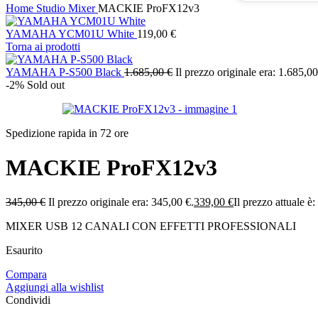
Home
Studio
Mixer
MACKIE ProFX12v3
YAMAHA YCM01U White
119,00
€
Torna ai prodotti
YAMAHA P-S500 Black
1.685,00
€
Il prezzo originale era: 1.685,00
-2%
Sold out
Spedizione rapida in 72 ore
MACKIE ProFX12v3
345,00
€
Il prezzo originale era: 345,00 €.
339,00
€
Il prezzo attuale è
MIXER USB 12 CANALI CON EFFETTI PROFESSIONALI
Esaurito
Compara
Aggiungi alla wishlist
Condividi