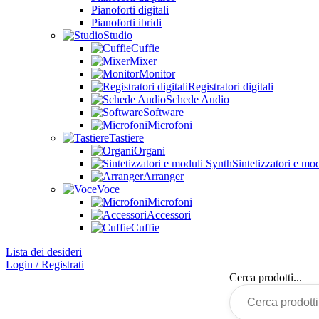
Pianoforti digitali
Pianoforti ibridi
Studio
Cuffie
Mixer
Monitor
Registratori digitali
Schede Audio
Software
Microfoni
Tastiere
Organi
Sintetizzatori e mo
Arranger
Voce
Microfoni
Accessori
Cuffie
Lista dei desideri
Login / Registrati
Cerca prodotti...