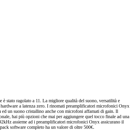
è stato ragolato a 11. La migliore qualità del suono, versatilità e
o hardware a latenza zero. I rinomati preamplificatori microfonici Onyx
m ed un suono cristallino anche con microfoni affamati di gain. Il
ionale, hai più opzioni che mai per aggiungere quel tocco finale ad una
92kHz assieme ad i preamplificatori microfonici Onyx assicurano il
ack software completo ha un valore di oltre 500€.