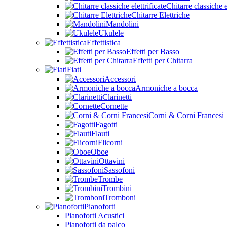
Chitarre classiche e
Chitarre Elettriche
Mandolini
Ukulele
Effettistica
Effetti per Basso
Effetti per Chitarra
Fiati
Accessori
Armoniche a bocca
Clarinetti
Cornette
Corni & Corni Francesi
Fagotti
Flauti
Flicorni
Oboe
Ottavini
Sassofoni
Trombe
Trombini
Tromboni
Pianoforti
Pianoforti Acustici
Pianoforti da palco