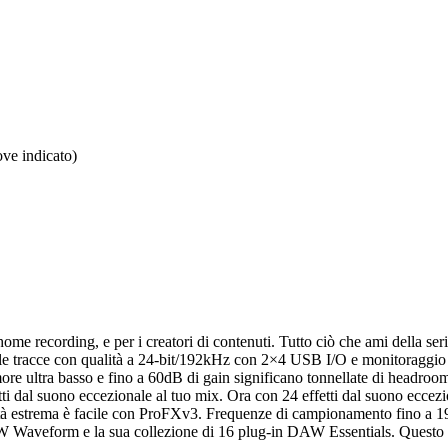
ove indicato)
e recording, e per i creatori di contenuti. Tutto ciò che ami della serie 
are le tracce con qualità a 24-bit/192kHz con 2×4 USB I/O e monitoraggi
more ultra basso e fino a 60dB di gain significano tonnellate di headroo
tti dal suono eccezionale al tuo mix. Ora con 24 effetti dal suono eccez
alità estrema è facile con ProFXv3. Frequenze di campionamento fino a 1
 Waveform e la sua collezione di 16 plug-in DAW Essentials. Questo p