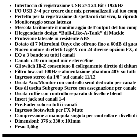
Interfaccia di registrazione USB 2×4 24-Bit / 192kHz
I/O USB 2×4 per creare due mix personalizzati sul tuo com
Perfetto per la registrazione di spettacoli dal vivo, la ripro
Monitoraggio senza latenza
Mescola facilmente il monitoraggio dell’output del tuo comp
Il leggendario design “Built-Like-A-Tank” di Mackie
Protezione laterale in resistente ABS
Dotato di 7 Microfoni Onyx che offrono fino a 60dB di gua
Nuovo motore di effetti GigFX con 24 diverse opzioni FX, da
EQ a 3 bande su tutti i canali
Canali 5-10 con input mic e stereo/line
Gli switch Hi-Z consentono il collegamento diretto di chitarr
Filtro low-cut 100Hz e alimentazione phantom 48V su tutti i
Ingresso stereo da 1/8″ sul canale 11/12
Uscita Aux/Monitor con controllo send dedicato per canale
Bus di uscita Subgroup Stereo con assegnazione per canale
Uscita cuffie con controllo separato di livello e blend
Insert jack sui canali 1-4
Pre-Fader solo su tutti i canali
Ingresso footswitch per FX Mute
Compressione a manopola singola per controllare i livelli di
Dimensioni: 376 x 330 x 101mm
Peso: 3,6kg