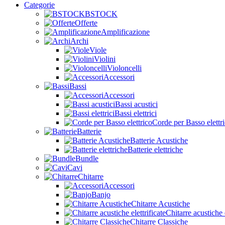
Categorie
BSTOCK
Offerte
Amplificazione
Archi
Viole
Violini
Violoncelli
Accessori
Bassi
Accessori
Bassi acustici
Bassi elettrici
Corde per Basso elettr
Batterie
Batterie Acustiche
Batterie elettriche
Bundle
Cavi
Chitarre
Accessori
Banjo
Chitarre Acustiche
Chitarre acustiche e
Chitarre Classiche