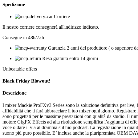
Spedizione
Corriere
Il nostro corriere consegnerà all'indirizzo indicato.
Consegne in 48h/72h
Garanzia 2 anni del produttore ( o superiore d
Reso gratuito entro 14 giorni
Unbeatable offers
Black Friday Blowout!
Descrizione
I mixer Mackie ProFXv3 Series sono la soluzione definitiva per live, hom
affidabilità che ti farà abbracciare il tuo mixer ogni giorno. Registr
sono progettati per le massime prestazioni con qualità da studio. Il ru
motore GigFX Effects ad alta risoluzione semplifica l’aggiunta di effe
voce o dare il via al dramma sul tuo podcast. La registrazione in qu
suono più puro possibile. E’ inclusa anche la pluripremiata OEM DAW