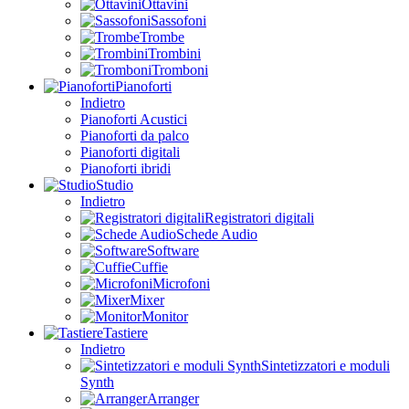
Ottavini
Sassofoni
Trombe
Trombini
Tromboni
Pianoforti
Indietro
Pianoforti Acustici
Pianoforti da palco
Pianoforti digitali
Pianoforti ibridi
Studio
Indietro
Registratori digitali
Schede Audio
Software
Cuffie
Microfoni
Mixer
Monitor
Tastiere
Indietro
Sintetizzatori e moduli
Synth
Arranger