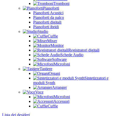
Tromboni
Pianoforti
Pianoforti Acustici
Pianoforti da palco
Pianoforti digitali
Pianoforti ibridi
Studio
Cuffie
Mixer
Monitor
Registratori digitali
Schede Audio
Software
Microfoni
Tastiere
Organi
Sintetizzatori e
moduli Synth
Arranger
Voce
Microfoni
Accessori
Cuffie
Lista dei desideri