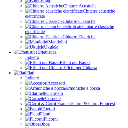
Banjo
Chitarre Acustiche
Chitarre acustiche
elettrificate
Chitarre Classiche
Chitarre classiche
elettrificate
Chitarre Elettriche
Mandolini
Ukulele
Effettistica
Indietro
Effetti per Basso
Effetti per Chitarra
Fiati
Indietro
Accessori
Armoniche a bocca
Clarinetti
Cornette
Corni & Corni Francesi
Fagotti
Flauti
Flicorni
Oboe