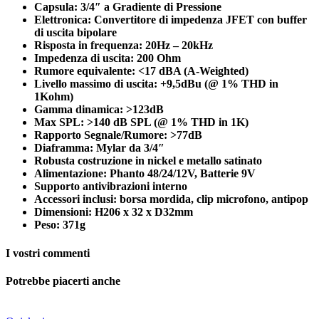
Capsula: 3/4″ a Gradiente di Pressione
Elettronica: Convertitore di impedenza JFET con buffer
di uscita bipolare
Risposta in frequenza: 20Hz – 20kHz
Impedenza di uscita: 200 Ohm
Rumore equivalente: <17 dBA (A-Weighted)
Livello massimo di uscita: +9,5dBu (@ 1% THD in
1Kohm)
Gamma dinamica: >123dB
Max SPL: >140 dB SPL (@ 1% THD in 1K)
Rapporto Segnale/Rumore: >77dB
Diaframma: Mylar da 3/4″
Robusta costruzione in nickel e metallo satinato
Alimentazione: Phanto 48/24/12V, Batterie 9V
Supporto antivibrazioni interno
Accessori inclusi: borsa mordida, clip microfono, antipop
Dimensioni: H206 x 32 x D32mm
Peso: 371g
I vostri commenti
Potrebbe piacerti anche