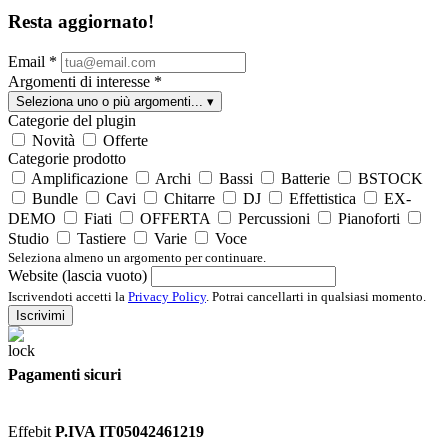
Resta aggiornato!
Email
*
Argomenti di interesse
*
Seleziona uno o più argomenti...
▾
Categorie del plugin
Novità
Offerte
Categorie prodotto
Amplificazione
Archi
Bassi
Batterie
BSTOCK
Bundle
Cavi
Chitarre
DJ
Effettistica
EX-
DEMO
Fiati
OFFERTA
Percussioni
Pianoforti
Studio
Tastiere
Varie
Voce
Seleziona almeno un argomento per continuare.
Website (lascia vuoto)
Iscrivendoti accetti la
Privacy Policy
. Potrai cancellarti in qualsiasi momento.
Iscrivimi
Pagamenti sicuri
Effebit
P.IVA IT05042461219