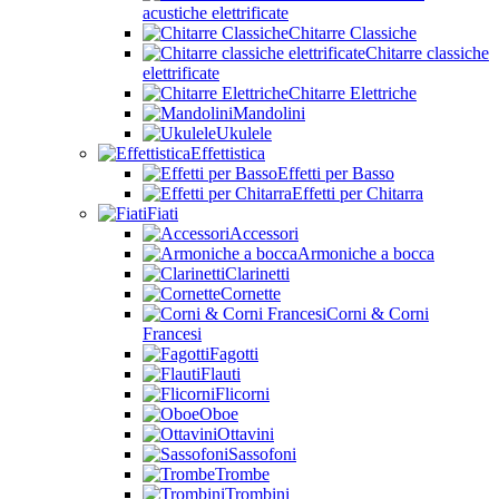
acustiche elettrificate
Chitarre Classiche
Chitarre classiche
elettrificate
Chitarre Elettriche
Mandolini
Ukulele
Effettistica
Effetti per Basso
Effetti per Chitarra
Fiati
Accessori
Armoniche a bocca
Clarinetti
Cornette
Corni & Corni
Francesi
Fagotti
Flauti
Flicorni
Oboe
Ottavini
Sassofoni
Trombe
Trombini