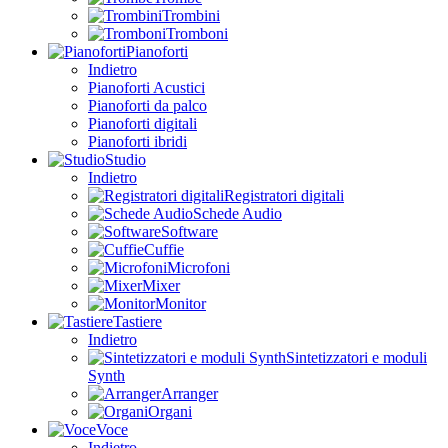
Trombini
Tromboni
Pianoforti
Indietro
Pianoforti Acustici
Pianoforti da palco
Pianoforti digitali
Pianoforti ibridi
Studio
Indietro
Registratori digitali
Schede Audio
Software
Cuffie
Microfoni
Mixer
Monitor
Tastiere
Indietro
Sintetizzatori e moduli
Synth
Arranger
Organi
Voce
Indietro