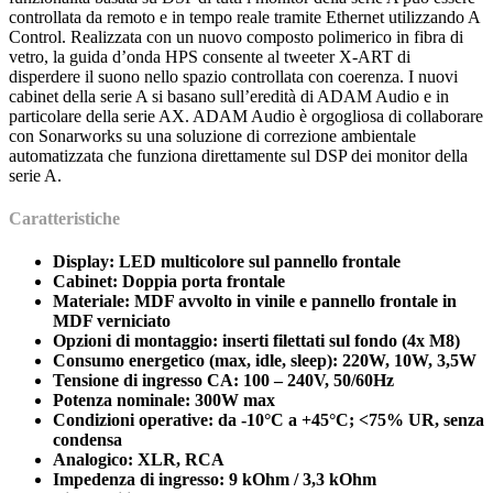
controllata da remoto e in tempo reale tramite Ethernet utilizzando A
Control. Realizzata con un nuovo composto polimerico in fibra di
vetro, la guida d’onda HPS consente al tweeter X-ART di
disperdere il suono nello spazio controllata con coerenza. I nuovi
cabinet della serie A si basano sull’eredità di ADAM Audio e in
particolare della serie AX. ADAM Audio è orgogliosa di collaborare
con Sonarworks su una soluzione di correzione ambientale
automatizzata che funziona direttamente sul DSP dei monitor della
serie A.
Caratteristiche
Display: LED multicolore sul pannello frontale
Cabinet: Doppia porta frontale
Materiale: MDF avvolto in vinile e pannello frontale in
MDF verniciato
Opzioni di montaggio: inserti filettati sul fondo (4x M8)
Consumo energetico (max, idle, sleep): 220W, 10W, 3,5W
Tensione di ingresso CA: 100 – 240V, 50/60Hz
Potenza nominale: 300W max
Condizioni operative: da -10°C a +45°C; <75% UR, senza
condensa
Analogico: XLR, RCA
Impedenza di ingresso: 9 kOhm / 3,3 kOhm