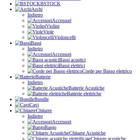
BSTOCK
Archi
Indietro
Accessori
Violini
Viole
Violoncelli
Bassi
Indietro
Accessori
Bassi acustici
Bassi elettrici
Corde per Basso elettrico
Batterie
Indietro
Batterie Acustiche
Batterie elettriche
Bundle
Cavi
Chitarre
Indietro
Accessori
Banjo
Chitarre Acustiche
Chitarre acustiche