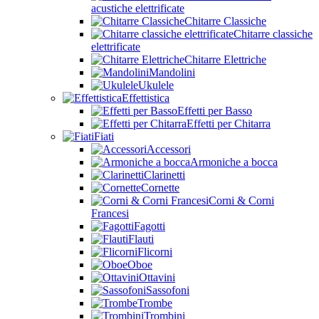
acustiche elettrificate
Chitarre Classiche
Chitarre classiche
elettrificate
Chitarre Elettriche
Mandolini
Ukulele
Effettistica
Effetti per Basso
Effetti per Chitarra
Fiati
Accessori
Armoniche a bocca
Clarinetti
Cornette
Corni & Corni
Francesi
Fagotti
Flauti
Flicorni
Oboe
Ottavini
Sassofoni
Trombe
Trombini