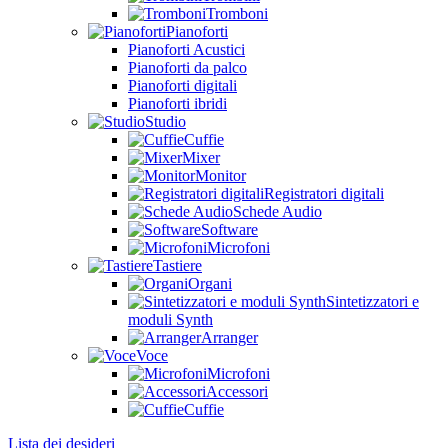
Tromboni
Pianoforti
Pianoforti Acustici
Pianoforti da palco
Pianoforti digitali
Pianoforti ibridi
Studio
Cuffie
Mixer
Monitor
Registratori digitali
Schede Audio
Software
Microfoni
Tastiere
Organi
Sintetizzatori e
moduli Synth
Arranger
Voce
Microfoni
Accessori
Cuffie
Lista dei desideri