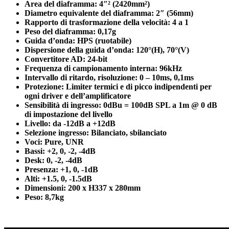
Area del diaframma: 4″² (2420mm²)
Diametro equivalente del diaframma: 2″ (56mm)
Rapporto di trasformazione della velocità: 4 a 1
Peso del diaframma: 0,17g
Guida d’onda: HPS (ruotabile)
Dispersione della guida d’onda: 120°(H), 70°(V)
Convertitore AD: 24-bit
Frequenza di campionamento interna: 96kHz
Intervallo di ritardo, risoluzione: 0 – 10ms, 0,1ms
Protezione: Limiter termici e di picco indipendenti per
ogni driver e dell’amplificatore
Sensibilità di ingresso: 0dBu = 100dB SPL a 1m @ 0 dB
di impostazione del livello
Livello: da -12dB a +12dB
Selezione ingresso: Bilanciato, sbilanciato
Voci: Pure, UNR
Bassi: +2, 0, -2, -4dB
Desk: 0, -2, -4dB
Presenza: +1, 0, -1dB
Alti: +1.5, 0, -1.5dB
Dimensioni: 200 x H337 x 280mm
Peso: 8,7kg