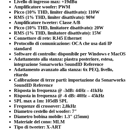
Livello di ingresso max: +19dBu
Amplificatore woofer: PWM
Picco (10% THD, limiter disattivato): 110W
RMS (1% THD, limiter disattivato): 90W
Amplificatore tweeter: Classe A/B
Picco (10% THD, limitatore disattivato): 20W
RMS (1% THD, limitatore disattivato): 15W
Connettore di rete: RJ45 Ethernet
Protocollo di comunicazione: OCA che usa dati IP
standard
Software di controllo: disponibile per Windows e MacOS
Adattamento alla stanza: piastra posteriore, estesa,
integrazione Sonarworks SoundID Reference
Adattamento avanzato alla stanza: 6x PEQ, livello,
ritardo
Calibrazione di terze parti: importazione da Sonarworks
SoundID Reference
Risposta in frequenza @ -3dB: 44Hz – 41kHz
Risposta in frequenza @ -6 dB: 40Hz – 45kHz
SPL max a 1m: 105dB SPL
Frequenze di crossover: 2,8kHz
Diametro cestello del woofer: 7″
Diametro bobina mobile: 1.3″ (25mm)
Materiale del cono: MLM
Tipo di tweeter: X-ART