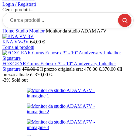
Login / Registrati
Cerca prodotti...
Home
Studio
Monitor
Monitor da studio ADAM A7V
KNA VV-3V
64,00
€
Torna ai prodotti
FOXGEAR Gurus Echosex 3° - 10° Anniversary Lukather
Signature
476,00
€
Il prezzo originale era: 476,00 €.
370,00
€
Il
prezzo attuale è: 370,00 €.
-3%
Sold out