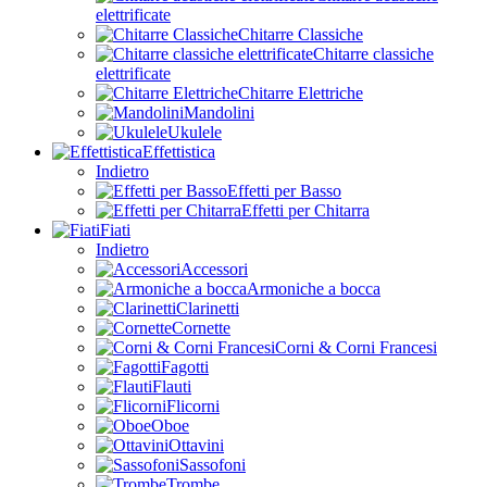
elettrificate
Chitarre Classiche
Chitarre classiche
elettrificate
Chitarre Elettriche
Mandolini
Ukulele
Effettistica
Indietro
Effetti per Basso
Effetti per Chitarra
Fiati
Indietro
Accessori
Armoniche a bocca
Clarinetti
Cornette
Corni & Corni Francesi
Fagotti
Flauti
Flicorni
Oboe
Ottavini
Sassofoni
Trombe