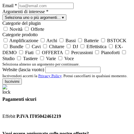
Email
*
Argomenti di interesse
*
Seleziona uno o più argomenti...
▾
Categorie del plugin
Novità
Offerte
Categorie prodotto
Amplificazione
Archi
Bassi
Batterie
BSTOCK
Bundle
Cavi
Chitarre
DJ
Effettistica
EX-
DEMO
Fiati
OFFERTA
Percussioni
Pianoforti
Studio
Tastiere
Varie
Voce
Seleziona almeno un argomento per continuare.
Website (lascia vuoto)
Iscrivendoti accetti la
Privacy Policy
. Potrai cancellarti in qualsiasi momento.
Iscrivimi
Pagamenti sicuri
Effebit
P.IVA IT05042461219
Vuoi essere aggiornato sulle nostre offerte?