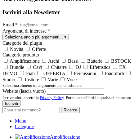
Iscriviti alla Newsletter
Email
*
Argomenti di interesse
*
Seleziona uno o più argomenti...
▾
Categorie del plugin
Novità
Offerte
Categorie prodotto
Amplificazione
Archi
Bassi
Batterie
BSTOCK
Bundle
Cavi
Chitarre
DJ
Effettistica
EX-
DEMO
Fiati
OFFERTA
Percussioni
Pianoforti
Studio
Tastiere
Varie
Voce
Seleziona almeno un argomento per continuare.
Website (lascia vuoto)
Iscrivendoti accetti la
Privacy Policy
. Potrai cancellarti in qualsiasi momento.
Iscriviti
Ricerca
Menu
Categorie
Amplificazione