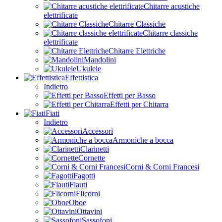
Chitarre acustiche
elettrificate
Chitarre Classiche
Chitarre classiche
elettrificate
Chitarre Elettriche
Mandolini
Ukulele
Effettistica
Indietro
Effetti per Basso
Effetti per Chitarra
Fiati
Indietro
Accessori
Armoniche a bocca
Clarinetti
Cornette
Corni & Corni Francesi
Fagotti
Flauti
Flicorni
Oboe
Ottavini
Sassofoni