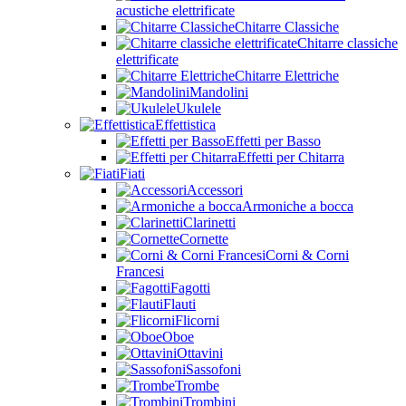
acustiche elettrificate
Chitarre Classiche
Chitarre classiche
elettrificate
Chitarre Elettriche
Mandolini
Ukulele
Effettistica
Effetti per Basso
Effetti per Chitarra
Fiati
Accessori
Armoniche a bocca
Clarinetti
Cornette
Corni & Corni
Francesi
Fagotti
Flauti
Flicorni
Oboe
Ottavini
Sassofoni
Trombe
Trombini