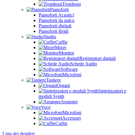
Tromboni
Pianoforti
Pianoforti Acustici
Pianoforti da palco
Pianoforti digitali
Pianoforti ibridi
Studio
Cuffie
Mixer
Monitor
Registratori digitali
Schede Audio
Software
Microfoni
Tastiere
Organi
Sintetizzatori e
moduli Synth
Arranger
Voce
Microfoni
Accessori
Cuffie
Lista dei desideri