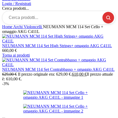
Login / Registrati
Cerca prodotti...
Home
Archi
Violoncelli
NEUMANN MCM 114 Set Cello +
omaggio AKG C411L
NEUMANN MCM 114 Set High Strings+ omaggio AKG C411L
660,00
€
Torna ai prodotti
NEUMANN MCM 114 Set Contrabbasso + omaggio AKG C411L
629,00
€
Il prezzo originale era: 629,00 €.
610,00
€
Il prezzo attuale
è: 610,00 €.
-3%