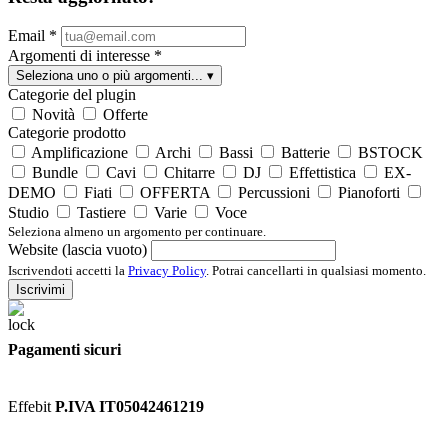
Email
*
Argomenti di interesse
*
Seleziona uno o più argomenti...
▾
Categorie del plugin
Novità
Offerte
Categorie prodotto
Amplificazione
Archi
Bassi
Batterie
BSTOCK
Bundle
Cavi
Chitarre
DJ
Effettistica
EX-
DEMO
Fiati
OFFERTA
Percussioni
Pianoforti
Studio
Tastiere
Varie
Voce
Seleziona almeno un argomento per continuare.
Website (lascia vuoto)
Iscrivendoti accetti la
Privacy Policy
. Potrai cancellarti in qualsiasi momento.
Iscrivimi
Pagamenti sicuri
Effebit
P.IVA IT05042461219