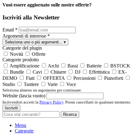
Vuoi essere aggiornato sulle nostre offerte?
Iscriviti alla Newsletter
Email
*
Argomenti di interesse
*
Seleziona uno o più argomenti...
▾
Categorie del plugin
Novità
Offerte
Categorie prodotto
Amplificazione
Archi
Bassi
Batterie
BSTOCK
Bundle
Cavi
Chitarre
DJ
Effettistica
EX-
DEMO
Fiati
OFFERTA
Percussioni
Pianoforti
Studio
Tastiere
Varie
Voce
Seleziona almeno un argomento per continuare.
Website (lascia vuoto)
Iscrivendoti accetti la
Privacy Policy
. Potrai cancellarti in qualsiasi momento.
Iscriviti
Ricerca
Menu
Categorie