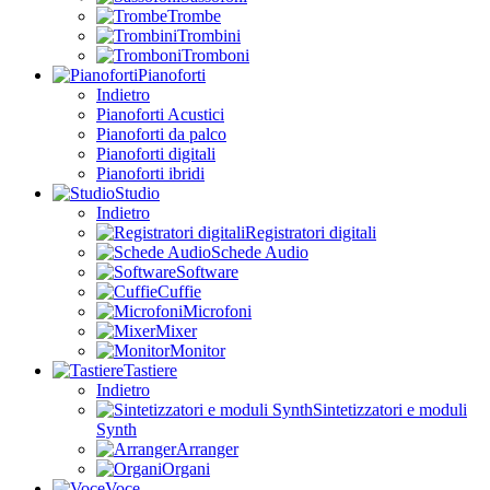
Trombe
Trombini
Tromboni
Pianoforti
Indietro
Pianoforti Acustici
Pianoforti da palco
Pianoforti digitali
Pianoforti ibridi
Studio
Indietro
Registratori digitali
Schede Audio
Software
Cuffie
Microfoni
Mixer
Monitor
Tastiere
Indietro
Sintetizzatori e moduli
Synth
Arranger
Organi
Voce