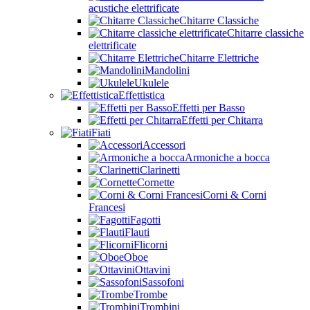
acustiche elettrificate
Chitarre Classiche
Chitarre classiche
elettrificate
Chitarre Elettriche
Mandolini
Ukulele
Effettistica
Effetti per Basso
Effetti per Chitarra
Fiati
Accessori
Armoniche a bocca
Clarinetti
Cornette
Corni & Corni
Francesi
Fagotti
Flauti
Flicorni
Oboe
Ottavini
Sassofoni
Trombe
Trombini