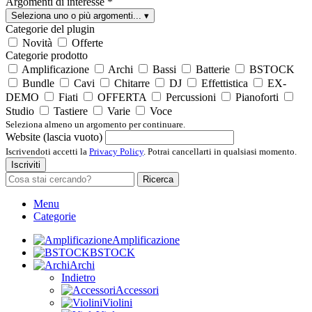
Argomenti di interesse
*
Seleziona uno o più argomenti...
▾
Categorie del plugin
Novità
Offerte
Categorie prodotto
Amplificazione
Archi
Bassi
Batterie
BSTOCK
Bundle
Cavi
Chitarre
DJ
Effettistica
EX-
DEMO
Fiati
OFFERTA
Percussioni
Pianoforti
Studio
Tastiere
Varie
Voce
Seleziona almeno un argomento per continuare.
Website (lascia vuoto)
Iscrivendoti accetti la
Privacy Policy
. Potrai cancellarti in qualsiasi momento.
Iscriviti
Ricerca
Menu
Categorie
Amplificazione
BSTOCK
Archi
Indietro
Accessori
Violini