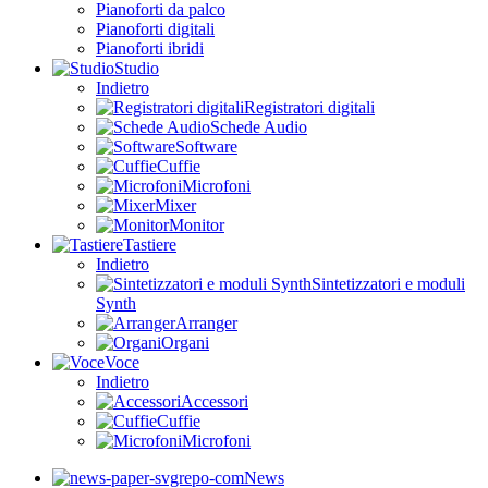
Pianoforti da palco
Pianoforti digitali
Pianoforti ibridi
Studio
Indietro
Registratori digitali
Schede Audio
Software
Cuffie
Microfoni
Mixer
Monitor
Tastiere
Indietro
Sintetizzatori e moduli
Synth
Arranger
Organi
Voce
Indietro
Accessori
Cuffie
Microfoni
News