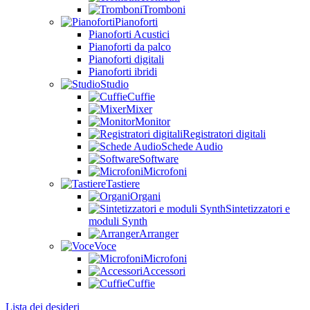
Tromboni
Pianoforti
Pianoforti Acustici
Pianoforti da palco
Pianoforti digitali
Pianoforti ibridi
Studio
Cuffie
Mixer
Monitor
Registratori digitali
Schede Audio
Software
Microfoni
Tastiere
Organi
Sintetizzatori e
moduli Synth
Arranger
Voce
Microfoni
Accessori
Cuffie
Lista dei desideri