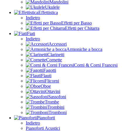
Mandolini
Ukulele
Effettistica
Indietro
Effetti per Basso
Effetti per Chitarra
Fiati
Indietro
Accessori
Armoniche a bocca
Clarinetti
Cornette
Corni & Corni Francesi
Fagotti
Flauti
Flicorni
Oboe
Ottavini
Sassofoni
Trombe
Trombini
Tromboni
Pianoforti
Indietro
Pianoforti Acustici