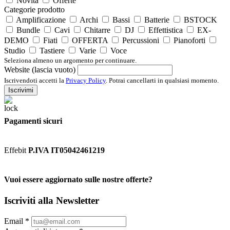
Novità
Offerte
Categorie prodotto
Amplificazione
Archi
Bassi
Batterie
BSTOCK
Bundle
Cavi
Chitarre
DJ
Effettistica
EX-
DEMO
Fiati
OFFERTA
Percussioni
Pianoforti
Studio
Tastiere
Varie
Voce
Seleziona almeno un argomento per continuare.
Website (lascia vuoto)
Iscrivendoti accetti la
Privacy Policy
. Potrai cancellarti in qualsiasi momento.
Iscrivimi
Pagamenti sicuri
Effebit
P.IVA IT05042461219
Vuoi essere aggiornato sulle nostre offerte?
Iscriviti alla Newsletter
Email
*