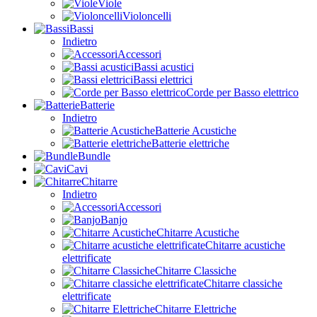
Viole
Violoncelli
Bassi
Indietro
Accessori
Bassi acustici
Bassi elettrici
Corde per Basso elettrico
Batterie
Indietro
Batterie Acustiche
Batterie elettriche
Bundle
Cavi
Chitarre
Indietro
Accessori
Banjo
Chitarre Acustiche
Chitarre acustiche
elettrificate
Chitarre Classiche
Chitarre classiche
elettrificate
Chitarre Elettriche