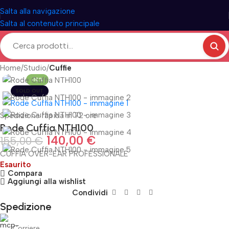
Salta alla navigazione
Salta al contenuto principale
Home
Studio
Cuffie
-10%
SOLD OUT
Spedizione rapida in 72 ore
Rode Cuffia NTH100
140,00
€
155,00
€
CUFFIA OVER-EAR PROFESSIONALE
Esaurito
Compara
Aggiungi alla wishlist
Condividi
Spedizione
Corriere