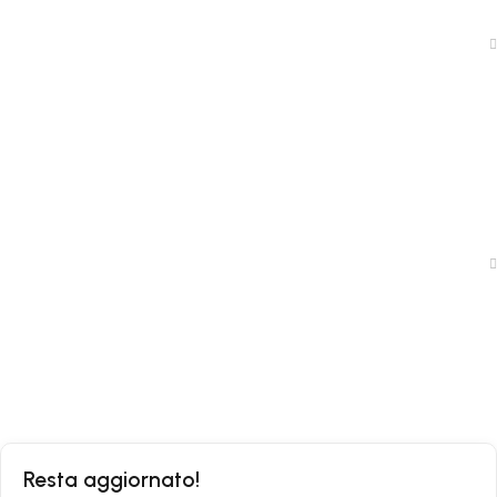
News
Shop
Traccia il tuo ordine
Politica Privacy
Condizioni di Vendita
Resta aggiornato!