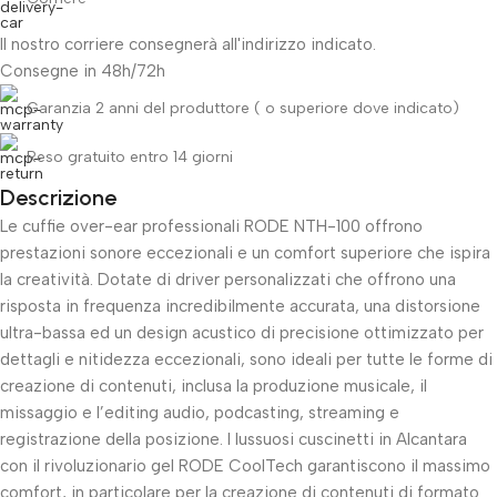
Il nostro corriere consegnerà all'indirizzo indicato.
Consegne in 48h/72h
Garanzia 2 anni del produttore ( o superiore dove indicato)
Reso gratuito entro 14 giorni
Descrizione
Le cuffie over-ear professionali RODE NTH-100 offrono
Unbeatable offers
Black Friday Blowout!
prestazioni sonore eccezionali e un comfort superiore che ispira
la creatività. Dotate di driver personalizzati che offrono una
risposta in frequenza incredibilmente accurata, una distorsione
ultra-bassa ed un design acustico di precisione ottimizzato per
dettagli e nitidezza eccezionali, sono ideali per tutte le forme di
creazione di contenuti, inclusa la produzione musicale, il
missaggio e l’editing audio, podcasting, streaming e
registrazione della posizione. I lussuosi cuscinetti in Alcantara
con il rivoluzionario gel RODE CoolTech garantiscono il massimo
comfort, in particolare per la creazione di contenuti di formato