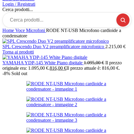
Login / Registrati
Cerca prodotti...
Home
Voce
Microfoni
RODE NT-USB Microfono cardioide a
condensatore
SPL Crescendo Duo V2 preamplificatore microfonico
2.215,00
€
Torna ai prodotti
YAMAHA YDP-145 White Piano digitale
1.095,00
€
Il prezzo
originale era: 1.095,00 €.
816,00
€
Il prezzo attuale è: 816,00 €.
-8%
Sold out