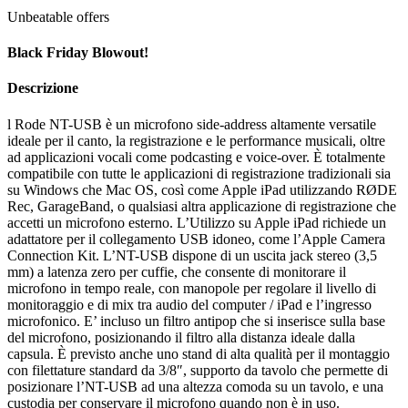
Unbeatable offers
Black Friday Blowout!
Descrizione
l Rode NT-USB è un microfono side-address altamente versatile
ideale per il canto, la registrazione e le performance musicali, oltre
ad applicazioni vocali come podcasting e voice-over. È totalmente
compatibile con tutte le applicazioni di registrazione tradizionali sia
su Windows che Mac OS, così come Apple iPad utilizzando RØDE
Rec, GarageBand, o qualsiasi altra applicazione di registrazione che
accetti un microfono esterno. L’Utilizzo su Apple iPad richiede un
adattatore per il collegamento USB idoneo, come l’Apple Camera
Connection Kit. L’NT-USB dispone di un uscita jack stereo (3,5
mm) a latenza zero per cuffie, che consente di monitorare il
microfono in tempo reale, con manopole per regolare il livello di
monitoraggio e di mix tra audio del computer / iPad e l’ingresso
microfonico. E’ incluso un filtro antipop che si inserisce sulla base
del microfono, posizionando il filtro alla distanza ideale dalla
capsula. È previsto anche uno stand di alta qualità per il montaggio
con filettature standard da 3/8″, supporto da tavolo che permette di
posizionare l’NT-USB ad una altezza comoda su un tavolo, e una
custodia per conservare il microfono quando non è in uso.