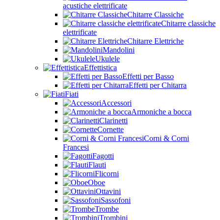
acustiche elettrificate
Chitarre Classiche
Chitarre classiche
elettrificate
Chitarre Elettriche
Mandolini
Ukulele
Effettistica
Effetti per Basso
Effetti per Chitarra
Fiati
Accessori
Armoniche a bocca
Clarinetti
Cornette
Corni & Corni
Francesi
Fagotti
Flauti
Flicorni
Oboe
Ottavini
Sassofoni
Trombe
Trombini