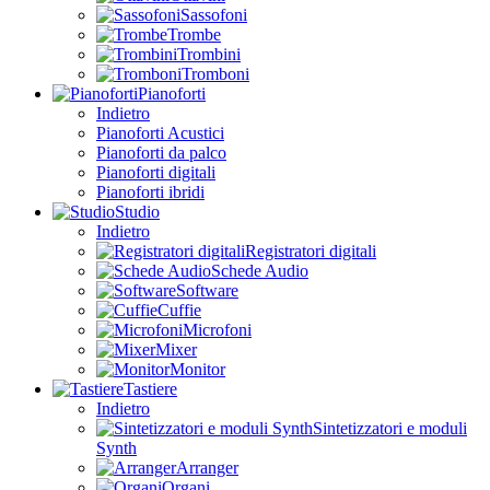
Sassofoni
Trombe
Trombini
Tromboni
Pianoforti
Indietro
Pianoforti Acustici
Pianoforti da palco
Pianoforti digitali
Pianoforti ibridi
Studio
Indietro
Registratori digitali
Schede Audio
Software
Cuffie
Microfoni
Mixer
Monitor
Tastiere
Indietro
Sintetizzatori e moduli
Synth
Arranger
Organi