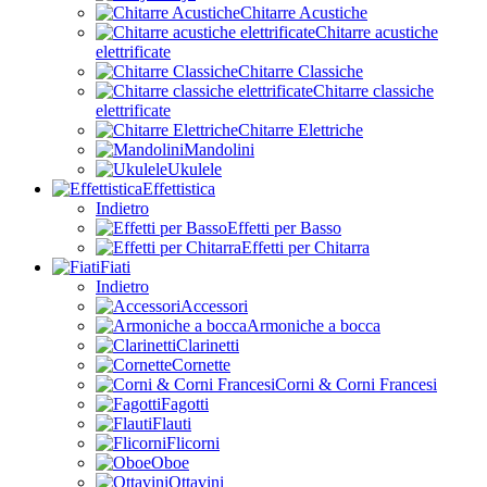
Chitarre Acustiche
Chitarre acustiche
elettrificate
Chitarre Classiche
Chitarre classiche
elettrificate
Chitarre Elettriche
Mandolini
Ukulele
Effettistica
Indietro
Effetti per Basso
Effetti per Chitarra
Fiati
Indietro
Accessori
Armoniche a bocca
Clarinetti
Cornette
Corni & Corni Francesi
Fagotti
Flauti
Flicorni
Oboe
Ottavini