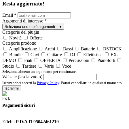
Resta aggiornato!
Email
*
Argomenti di interesse
*
Seleziona uno o più argomenti...
▾
Categorie del plugin
Novità
Offerte
Categorie prodotto
Amplificazione
Archi
Bassi
Batterie
BSTOCK
Bundle
Cavi
Chitarre
DJ
Effettistica
EX-
DEMO
Fiati
OFFERTA
Percussioni
Pianoforti
Studio
Tastiere
Varie
Voce
Seleziona almeno un argomento per continuare.
Website (lascia vuoto)
Iscrivendoti accetti la
Privacy Policy
. Potrai cancellarti in qualsiasi momento.
Iscrivimi
Pagamenti sicuri
Effebit
P.IVA IT05042461219