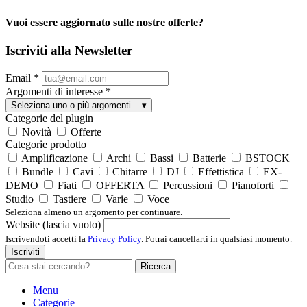
Vuoi essere aggiornato sulle nostre offerte?
Iscriviti alla Newsletter
Email
*
Argomenti di interesse
*
Seleziona uno o più argomenti...
▾
Categorie del plugin
Novità
Offerte
Categorie prodotto
Amplificazione
Archi
Bassi
Batterie
BSTOCK
Bundle
Cavi
Chitarre
DJ
Effettistica
EX-
DEMO
Fiati
OFFERTA
Percussioni
Pianoforti
Studio
Tastiere
Varie
Voce
Seleziona almeno un argomento per continuare.
Website (lascia vuoto)
Iscrivendoti accetti la
Privacy Policy
. Potrai cancellarti in qualsiasi momento.
Iscriviti
Ricerca
Menu
Categorie