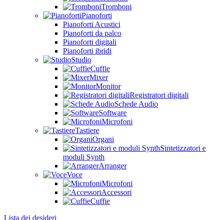
Tromboni
Pianoforti
Pianoforti Acustici
Pianoforti da palco
Pianoforti digitali
Pianoforti ibridi
Studio
Cuffie
Mixer
Monitor
Registratori digitali
Schede Audio
Software
Microfoni
Tastiere
Organi
Sintetizzatori e
moduli Synth
Arranger
Voce
Microfoni
Accessori
Cuffie
Lista dei desideri