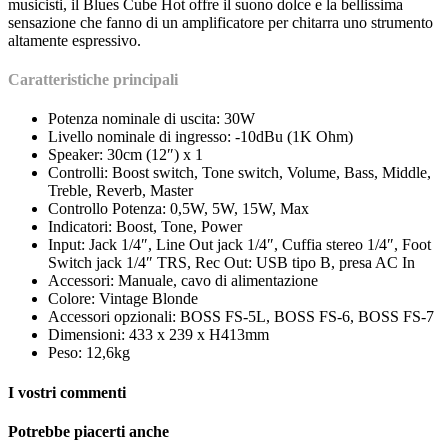
musicisti, il Blues Cube Hot offre il suono dolce e la bellissima
sensazione che fanno di un amplificatore per chitarra uno strumento
altamente espressivo.
Caratteristiche principali
Potenza nominale di uscita: 30W
Livello nominale di ingresso: -10dBu (1K Ohm)
Speaker: 30cm (12″) x 1
Controlli: Boost switch, Tone switch, Volume, Bass, Middle,
Treble, Reverb, Master
Controllo Potenza: 0,5W, 5W, 15W, Max
Indicatori: Boost, Tone, Power
Input: Jack 1/4″, Line Out jack 1/4″, Cuffia stereo 1/4″, Foot
Switch jack 1/4″ TRS, Rec Out: USB tipo B, presa AC In
Accessori: Manuale, cavo di alimentazione
Colore: Vintage Blonde
Accessori opzionali: BOSS FS-5L, BOSS FS-6, BOSS FS-7
Dimensioni: 433 x 239 x H413mm
Peso: 12,6kg
I vostri commenti
Potrebbe piacerti anche