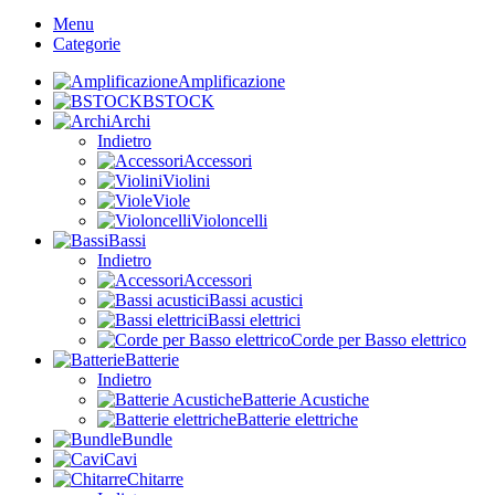
Menu
Categorie
Amplificazione
BSTOCK
Archi
Indietro
Accessori
Violini
Viole
Violoncelli
Bassi
Indietro
Accessori
Bassi acustici
Bassi elettrici
Corde per Basso elettrico
Batterie
Indietro
Batterie Acustiche
Batterie elettriche
Bundle
Cavi
Chitarre