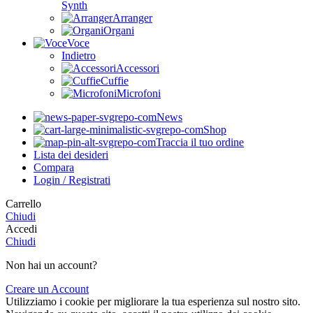
Synth
Arranger
Organi
Voce
Indietro
Accessori
Cuffie
Microfoni
News
Shop
Traccia il tuo ordine
Lista dei desideri
Compara
Login / Registrati
Carrello
Chiudi
Accedi
Chiudi
Non hai un account?
Creare un Account
Utilizziamo i cookie per migliorare la tua esperienza sul nostro sito.