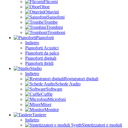
Flicorni
Oboe
Ottavini
Sassofoni
Trombe
Trombini
Tromboni
Pianoforti
Indietro
Pianoforti Acustici
Pianoforti da palco
Pianoforti digitali
Pianoforti ibridi
Studio
Indietro
Registratori digitali
Schede Audio
Software
Cuffie
Microfoni
Mixer
Monitor
Tastiere
Indietro
Sintetizzatori e moduli