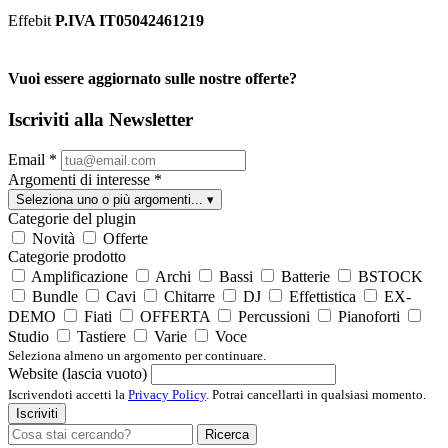
Effebit
P.IVA IT05042461219
Vuoi essere aggiornato sulle nostre offerte?
Iscriviti alla Newsletter
Email
*
Argomenti di interesse
*
Seleziona uno o più argomenti...
▾
Categorie del plugin
Novità
Offerte
Categorie prodotto
Amplificazione
Archi
Bassi
Batterie
BSTOCK
Bundle
Cavi
Chitarre
DJ
Effettistica
EX-
DEMO
Fiati
OFFERTA
Percussioni
Pianoforti
Studio
Tastiere
Varie
Voce
Seleziona almeno un argomento per continuare.
Website (lascia vuoto)
Iscrivendoti accetti la
Privacy Policy
. Potrai cancellarti in qualsiasi momento.
Iscriviti
Ricerca