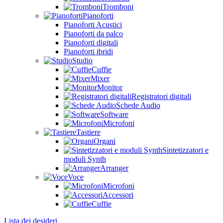
Tromboni
Pianoforti
Pianoforti Acustici
Pianoforti da palco
Pianoforti digitali
Pianoforti ibridi
Studio
Cuffie
Mixer
Monitor
Registratori digitali
Schede Audio
Software
Microfoni
Tastiere
Organi
Sintetizzatori e
moduli Synth
Arranger
Voce
Microfoni
Accessori
Cuffie
Lista dei desideri