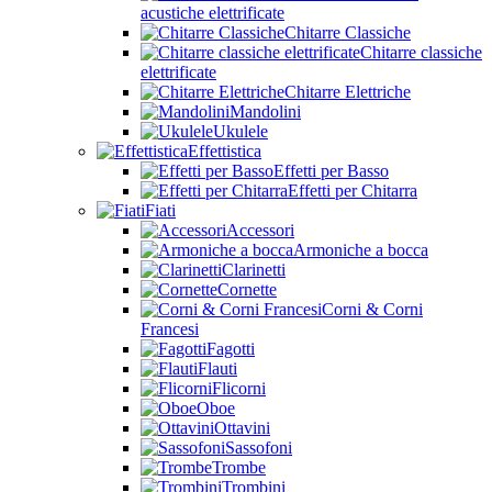
acustiche elettrificate
Chitarre Classiche
Chitarre classiche
elettrificate
Chitarre Elettriche
Mandolini
Ukulele
Effettistica
Effetti per Basso
Effetti per Chitarra
Fiati
Accessori
Armoniche a bocca
Clarinetti
Cornette
Corni & Corni
Francesi
Fagotti
Flauti
Flicorni
Oboe
Ottavini
Sassofoni
Trombe
Trombini