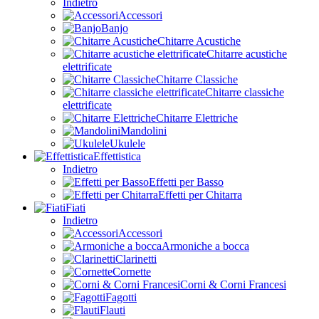
Indietro
Accessori
Banjo
Chitarre Acustiche
Chitarre acustiche
elettrificate
Chitarre Classiche
Chitarre classiche
elettrificate
Chitarre Elettriche
Mandolini
Ukulele
Effettistica
Indietro
Effetti per Basso
Effetti per Chitarra
Fiati
Indietro
Accessori
Armoniche a bocca
Clarinetti
Cornette
Corni & Corni Francesi
Fagotti
Flauti