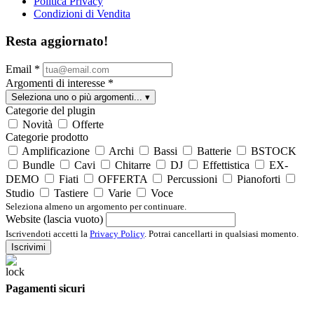
Politica Privacy
Condizioni di Vendita
Resta aggiornato!
Email
*
Argomenti di interesse
*
Seleziona uno o più argomenti...
▾
Categorie del plugin
Novità
Offerte
Categorie prodotto
Amplificazione
Archi
Bassi
Batterie
BSTOCK
Bundle
Cavi
Chitarre
DJ
Effettistica
EX-
DEMO
Fiati
OFFERTA
Percussioni
Pianoforti
Studio
Tastiere
Varie
Voce
Seleziona almeno un argomento per continuare.
Website (lascia vuoto)
Iscrivendoti accetti la
Privacy Policy
. Potrai cancellarti in qualsiasi momento.
Iscrivimi
Pagamenti sicuri